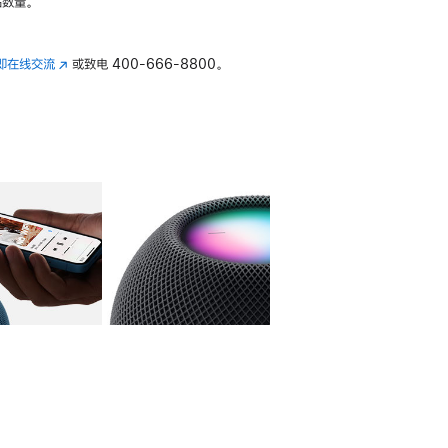
数量。
即在线交流
(在
或致电
400-666-8800。
新
窗
口
中
打
开)
库
图像
4
图库
图像
5