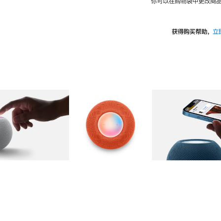
你可以在购物袋中更改商品
获得购买帮助，
立
图库
图像
2
图库
图像
3
图