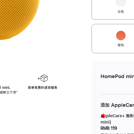
白色
橙色
HomePod min
 mini，
简单免费的退货服务
免费试听三个月
脚
⁺
注
添加 AppleCa
AppleCare+ 服
mini)
RMB 119