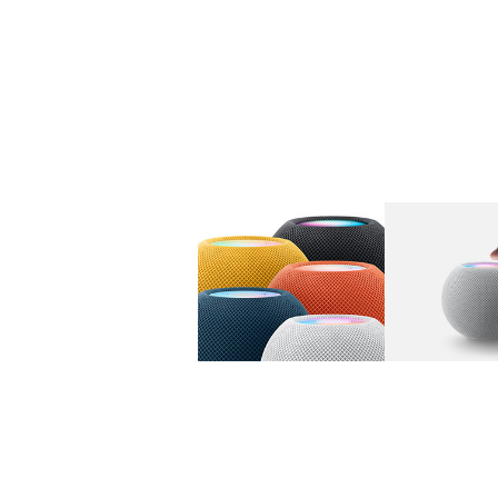
图库
图像
1