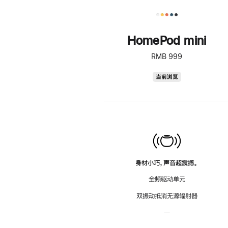
HomePod mini
RMB 999
HomePod
当前浏览
mini
身材小巧，声音超震撼。
全频驱动单元
双振动抵消无源辐射器
—