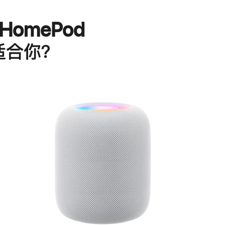
HomePod
适合你？
进
一
步
了
解
HomePod<