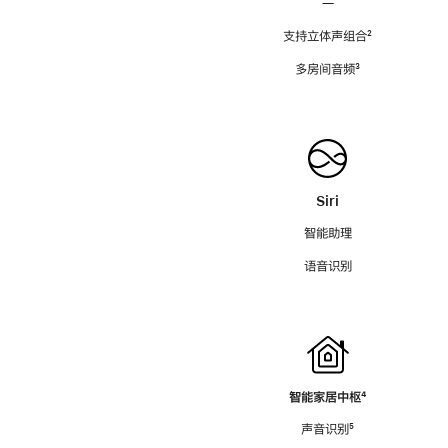
—
支持立体声组合
脚
²
注
多房间音频
脚
³
注
Siri
智能助理
语音识别
智能家居中枢
脚
⁴
注
声音识别
脚
⁵