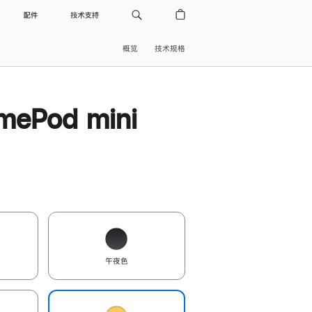
配件
技术支持
概览
技术规格
ePod mini
午夜色