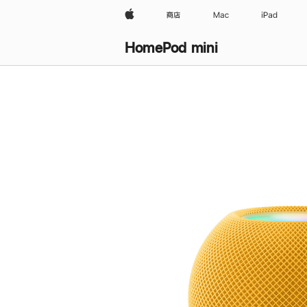
Apple
商店
Mac
iPad
HomePod mini
购
买
HomePod mini