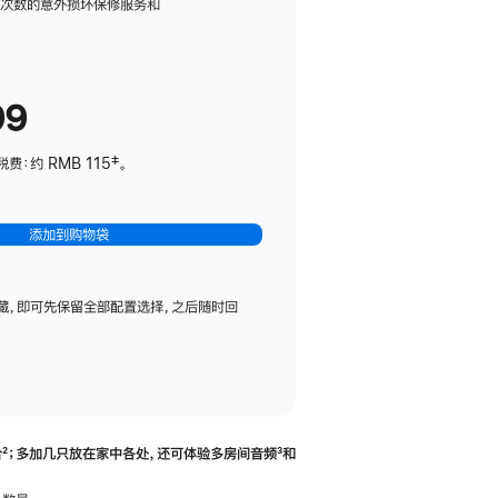
务
限次数的意外损坏保修服务和
计
划
(适
99
用
于
：约 RMB 115‡。
HomePod
mini)
添加到购物袋
藏，即可先保留全部配置选择，之后随时回
合
脚
²；多加几只放在家中各处，还可体验多‍房‍间音频
脚
³和
注
注