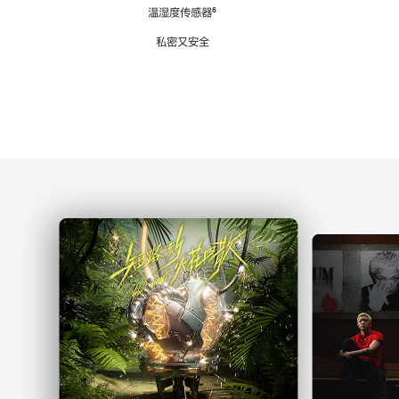
注
温湿度传感器
脚
⁶
注
私密又安全