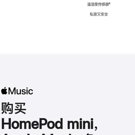
注
温湿度传感器
脚
⁶
注
私密又安全
购买
HomePod mini，