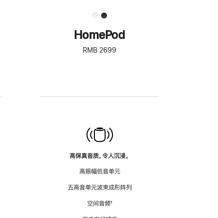
HomePod
RMB 2699
高保真音质，令人沉浸。
高振幅低音单元
五高音单元波束成形阵列
空间音频
脚
¹
注