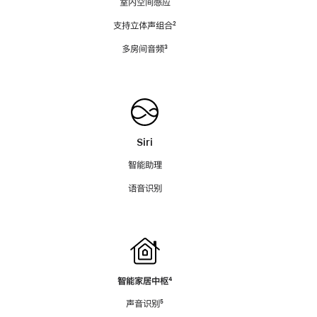
室内空间感应
支持立体声组合
脚
²
注
多房间音频
脚
³
注
Siri
智能助理
语音识别
智能家居中枢
脚
⁴
注
声音识别
脚
⁵