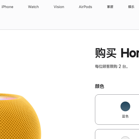
iPhone
Watch
Vision
AirPods
家居
娱乐
购买 Hom
每位顾客限购 2 台。
颜色
蓝色