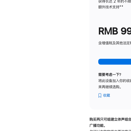
获得长达 2 年的不
额外技术支持
脚
**
注
RMB 9
含增值税及其他法定税费
需要考虑一下？
将此设备加入你的收
来再继续选购。
收藏
购买两只可组建立体声组
广播功能。