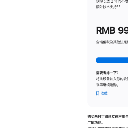
获得长达 2 年的不
额外技术支持
脚
**
注
RMB 9
含增值税及其他法定税费
需要考虑一下？
将此设备加入你的收
来再继续选购。
收藏
购买两只可组建立体声组
广播功能。