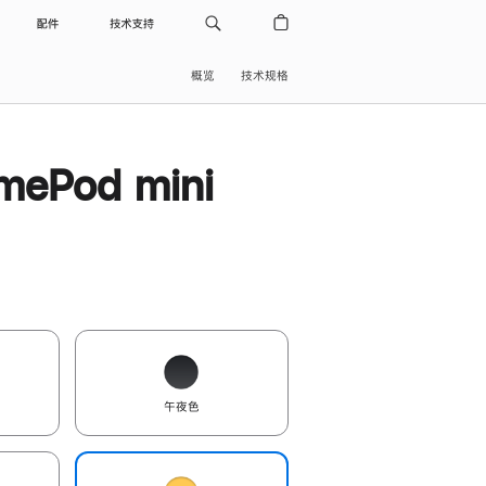
配件
技术支持
概览
技术规格
ePod mini
午夜色