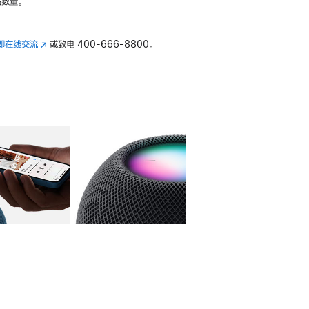
数量。
即在线交流
(在
或致电
400-666-8800。
新
窗
口
中
打
开)
库
图像
4
图库
图像
5