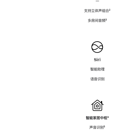
—
支持立体声组合
脚
²
注
多房间音频
脚
³
注
Siri
智能助理
语音识别
智能家居中枢
脚
⁴
注
声音识别
脚
⁵