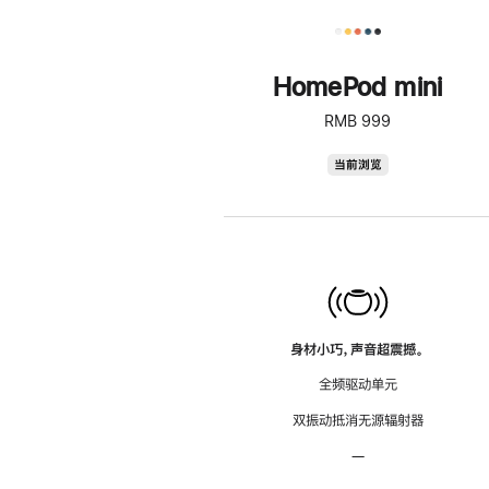
HomePod mini
RMB 999
HomePod
当前浏览
mini
身材小巧，声音超震撼。
全频驱动单元
双振动抵消无源辐射器
—