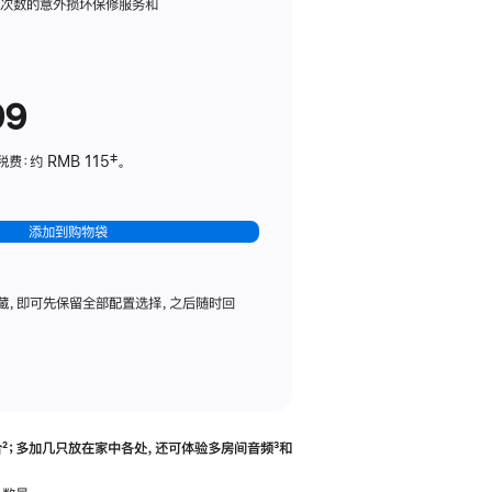
务
限次数的意外损坏保修服务和
计
划
(适
99
用
于
：约 RMB 115‡。
HomePod
mini)
添加到购物袋
藏，即可先保留全部配置选择，之后随时回
合
脚
²；多加几只放在家中各处，还可体验多‍房‍间音频
脚
³和
注
注