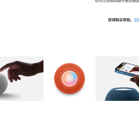
你可以在购物袋中更改商品
获得购买帮助，
立
图库
图像
2
图库
图像
3
图