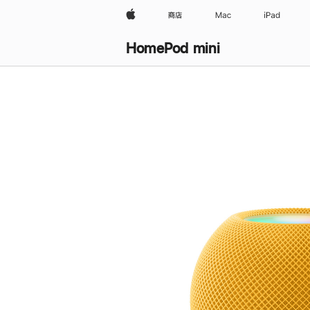
Apple
商店
Mac
iPad
HomePod mini
购
买
HomePod mini