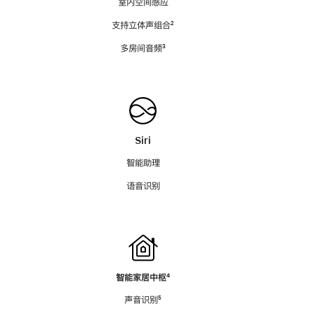
室内空间感应
支持立体声组合
脚
²
注
多房间音频
脚
³
注
Siri
智能助理
语音识别
智能家居中枢
脚
⁴
注
声音识别
脚
⁵