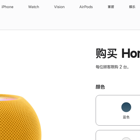
iPhone
Watch
Vision
AirPods
家居
娱乐
购买 Hom
每位顾客限购 2 台。
颜色
蓝色