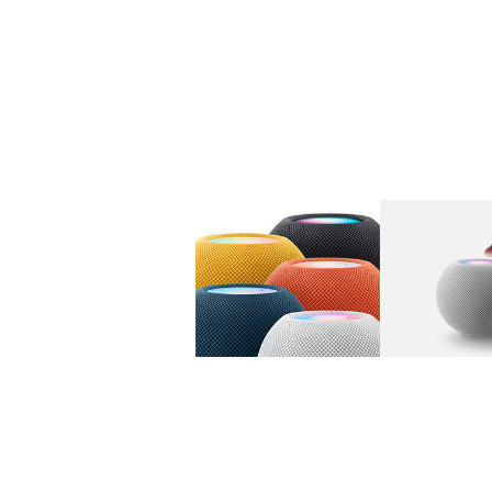
图库
图像
1