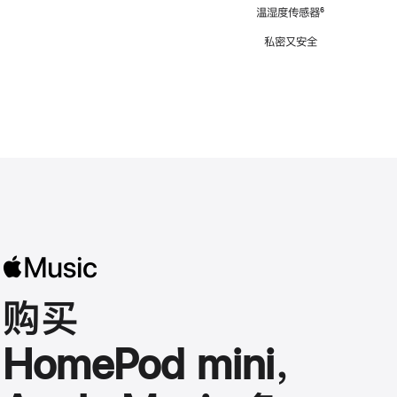
注
温湿度传感器
脚
⁶
注
私密又安全
购买
HomePod mini，