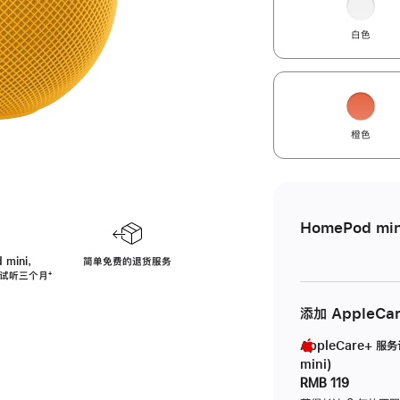
白色
橙色
HomePod min
 mini，
简单免费的退货服务
免费试听三个月
脚
⁺
注
添加 AppleCa
AppleCare+ 服
mini)
RMB 119