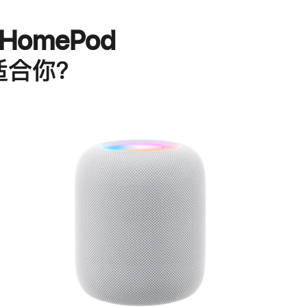
HomePod
适合你？
进
一
步
了
解
HomePod<