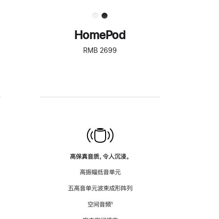
HomePod
RMB 2699
高保真音质，令人沉浸。
高振幅低音单元
五高音单元波束成形阵列
空间音频
脚
¹
注