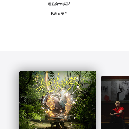
注
温湿度传感器
脚
⁶
注
私密又安全