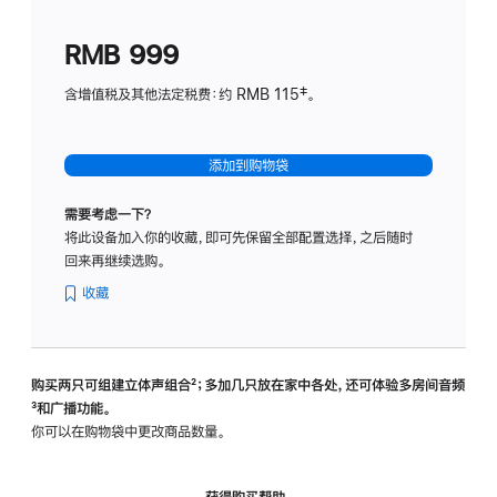
划
(适
RMB 999
用
于
含增值税及其他法定税费：约 RMB 115‡。
HomeP
mini)
添加到购物袋
需要考虑一下？
将此设备加入你的收藏，即可先保留全部配置选择，之后随时
回来再继续选购。
收藏
购买两只可组建立体声组合
脚
²；多加几只放在家中各处，还可体验多‍房‍间音频
脚
³和广播功能。
注
注
你可以在购物袋中更改商品数量。
获得购买帮助，