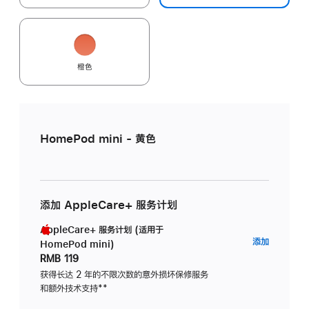
橙色
HomePod mini - 黄色
添加 AppleCare+ 服务计划
AppleCare+ 服务计划 (适用于
AppleC
添加
HomePod mini)
服
RMB 119
务
获得长达 2 年的不限次数的意外损坏保修服务
和额外技术支持
脚
**
计
注