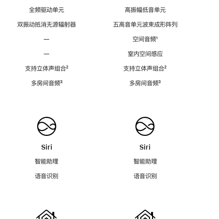
全频驱动单元
高振幅低音单元
双振动抵消无源辐射器
五高音单元波束成形阵列
—
空间音频
脚
¹
注
—
室内空间感应
支持立体声组合
脚
²
支持立体声组合
脚
²
注
注
多房间音频
脚
³
多房间音频
脚
³
注
注
Siri
Siri
智能助理
智能助理
语音识别
语音识别