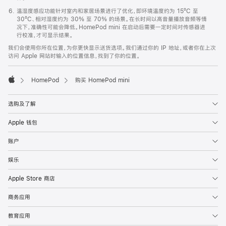
温湿度感应功能针对室内和家居场景进行了优化，即环境温度约为 15ºC 至
30ºC、相对湿度约为 30% 至 70% 的场景。在长时间以高音量播放音频等情
况下，准确性可能会降低。HomePod mini 在启动后需要一定时间对传感器进
行校准，才可显示结果。
我们会使用你所在位置，为你更快显示送货选项。我们通过你的 IP 地址，或者你在上次
访问 Apple 网站时输入的位置信息，找到了你的位置。
HomePod
购买 HomePod mini
Apple
选购及了解
Apple 钱包
账户
娱乐
Apple Store 商店
商务应用
教育应用