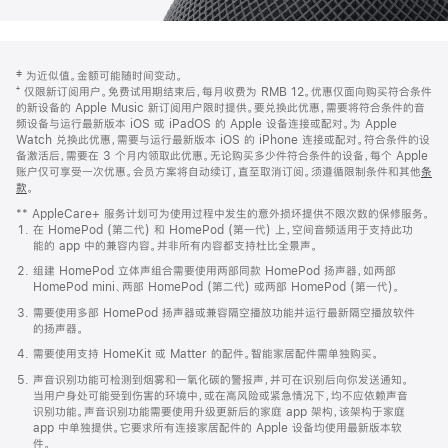
网
脚
‡ 为近似值。金额可能随时间变动。
注
页
⁺ 仅限新订阅用户。免费试用期结束后，每月收费为 RMB 12。优惠仅面向购买符合条件
页
的新设备的 Apple Music 新订阅用户限时提供。要兑换此优惠，需要将符合条件的音
频设备与运行最新版本 iOS 或 iPadOS 的 Apple 设备连接或配对。为 Apple
脚
Watch 兑换此优惠，需要与运行最新版本 iOS 的 iPhone 连接或配对。符合条件的设
备激活后，需要在 3 个月内领取此优惠。无论购买多少件符合条件的设备，每个 Apple
账户仅可享受一次优惠。会员方案将自动续订，直至取消订阅。须遵循限制条件和其他
条
款
。
(在
新
** AppleCare+ 服务计划可为使用过程中发生的意外损坏提供不限次数的保修服务。
窗
在 HomePod (第二代) 和 HomePod (第一代) 上，空间音频适用于支持此功
口
能的 app 中的兼容内容。并非所有内容都支持杜比全景声。
中
打
组建 HomePod 立体声组合需要使用两部同款 HomePod 扬声器，如两部
开)
HomePod mini、两部 HomePod (第二代) 或两部 HomePod (第一代)。
需要使用多部 HomePod 扬声器或兼容隔空播放功能并运行最新隔空播放软件
的扬声器。
需要使用支持 HomeKit 或 Matter 的配件。智能家居配件需单独购买。
声音识别功能可检测到烟雾和一氧化碳的警报声，并可在识别后向你发送通知。
当用户身处可能受到伤害的环境中，或在高风险或紧急情况下，均不应依赖声音
识别功能。声音识别功能需要使用升级更新后的家庭 app 架构，该架构于家庭
app 中单独提供。它要求所有连接家居配件的 Apple 设备均使用最新版本软
件。