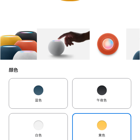
图库
图像
1
图库
图像
2
图库
图像
3
颜色
蓝色
午夜色
白色
黄色