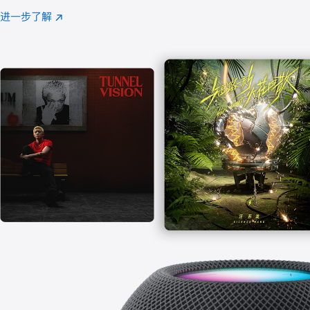
注
进一步了解
Apple
(在
Music
新
窗
口
中
打
开)