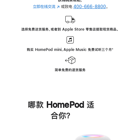
立即在线交流
(在
或致电
400-666-8800
。
新
窗
口
选择免费送货服务，或者到 Apple Store 零售店提取现货商品。
中
打
开)
购买 HomePod mini，Apple Music 免费试听三个月
脚
⁺
注
简单免费的退货服务
哪款 HomePod 适
合你？
进
一
步