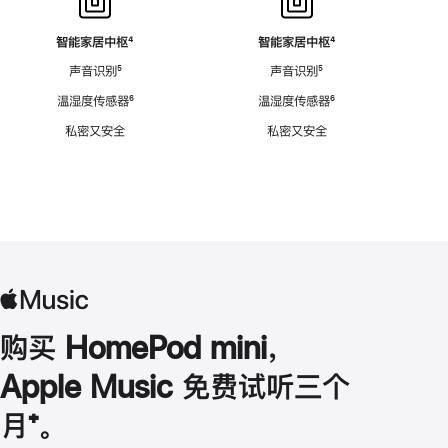
智能家居中枢
脚
⁴
智能家居中枢
脚
⁴
注
注
声音识别
脚
⁵
声音识别
脚
⁵
注
注
温湿度传感器
脚
⁶
温湿度传感器
脚
⁶
注
注
私密又安全
私密又安全
购买 HomePod mini，
Apple Music 免费试听三个
月
脚
⁺。