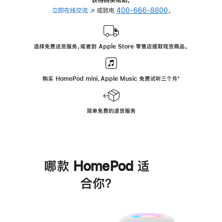
立即在线交流
(在
或致电
400-666-8800
。
新
窗
口
选择免费送货服务，或者到 Apple Store 零售店提取现货商品。
中
打
开)
购买 HomePod mini，Apple Music 免费试听三个月
脚
⁺
注
简单免费的退货服务
哪款 HomePod 适
合你？
进
一
步