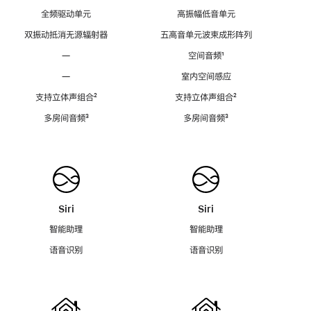
全频驱动单元
高振幅低音单元
双振动抵消无源辐射器
五高音单元波束成形阵列
—
空间音频
脚
¹
注
—
室内空间感应
支持立体声组合
脚
²
支持立体声组合
脚
²
注
注
多房间音频
脚
³
多房间音频
脚
³
注
注
Siri
Siri
智能助理
智能助理
语音识别
语音识别