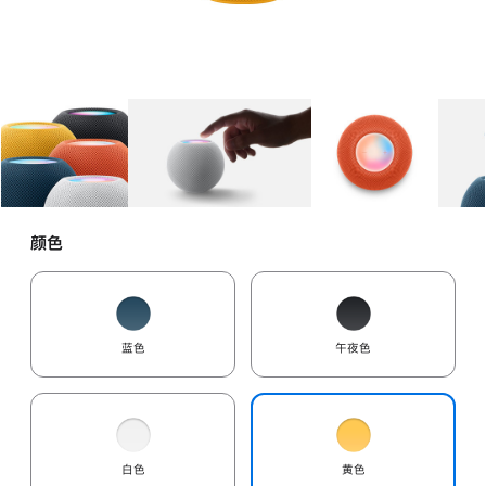
图库
图像
1
图库
图像
2
图库
图像
3
颜色
蓝色
午夜色
白色
黄色