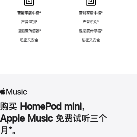
智能家居中枢
脚
⁴
智能家居中枢
脚
⁴
注
注
声音识别
脚
⁵
声音识别
脚
⁵
注
注
温湿度传感器
脚
⁶
温湿度传感器
脚
⁶
注
注
私密又安全
私密又安全
购买 HomePod mini，
Apple Music 免费试听三个
月
脚
⁺。