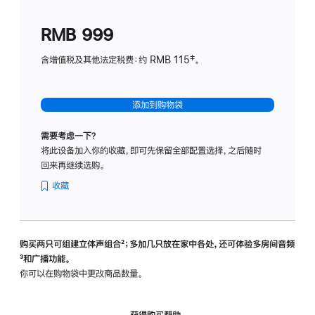
划
(适
RMB 999
用
于
含增值税及其他法定税费：约 RMB 115‡。
HomeP
mini)
添加到购物袋
需要考虑一下？
将此设备加入你的收藏，即可先保留全部配置选择，之后随时
回来再继续选购。
收藏
购买两只可组建立体声组合
脚
²；多加几只放在家中各处，还可体验多‍房‍间音频
脚
³和广播功能。
注
注
你可以在购物袋中更改商品数量。
获得购买帮助，