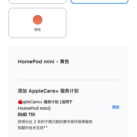
橙色
HomePod mini - 黄色
添加 AppleCare+ 服务计划
AppleCare+ 服务计划 (适用于
AppleC
添加
HomePod mini)
服
RMB 119
务
获得长达 2 年的不限次数的意外损坏保修服务
和额外技术支持
脚
**
计
注