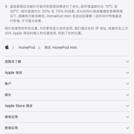
温湿度感应功能针对室内和家居场景进行了优化，即环境温度约为 15ºC 至
30ºC、相对湿度约为 30% 至 70% 的场景。在长时间以高音量播放音频等情
况下，准确性可能会降低。HomePod mini 在启动后需要一定时间对传感器进
行校准，才可显示结果。
我们会使用你所在位置，为你更快显示送货选项。我们通过你的 IP 地址，或者你在上次
访问 Apple 网站时输入的位置信息，找到了你的位置。
HomePod
购买 HomePod mini
Apple
选购及了解
Apple 钱包
账户
娱乐
Apple Store 商店
商务应用
教育应用