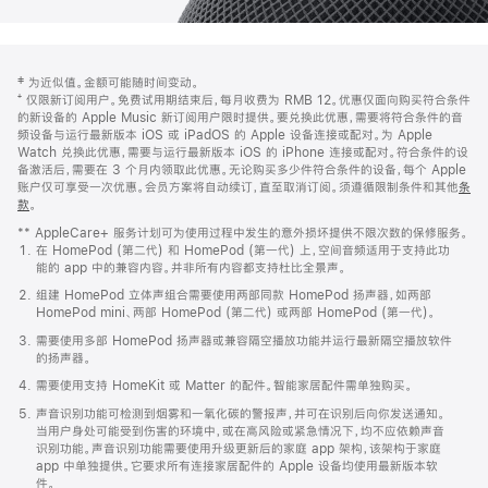
网
脚
‡ 为近似值。金额可能随时间变动。
注
页
⁺ 仅限新订阅用户。免费试用期结束后，每月收费为 RMB 12。优惠仅面向购买符合条件
页
的新设备的 Apple Music 新订阅用户限时提供。要兑换此优惠，需要将符合条件的音
频设备与运行最新版本 iOS 或 iPadOS 的 Apple 设备连接或配对。为 Apple
脚
Watch 兑换此优惠，需要与运行最新版本 iOS 的 iPhone 连接或配对。符合条件的设
备激活后，需要在 3 个月内领取此优惠。无论购买多少件符合条件的设备，每个 Apple
账户仅可享受一次优惠。会员方案将自动续订，直至取消订阅。须遵循限制条件和其他
条
款
。
(在
新
** AppleCare+ 服务计划可为使用过程中发生的意外损坏提供不限次数的保修服务。
窗
在 HomePod (第二代) 和 HomePod (第一代) 上，空间音频适用于支持此功
口
能的 app 中的兼容内容。并非所有内容都支持杜比全景声。
中
打
组建 HomePod 立体声组合需要使用两部同款 HomePod 扬声器，如两部
开)
HomePod mini、两部 HomePod (第二代) 或两部 HomePod (第一代)。
需要使用多部 HomePod 扬声器或兼容隔空播放功能并运行最新隔空播放软件
的扬声器。
需要使用支持 HomeKit 或 Matter 的配件。智能家居配件需单独购买。
声音识别功能可检测到烟雾和一氧化碳的警报声，并可在识别后向你发送通知。
当用户身处可能受到伤害的环境中，或在高风险或紧急情况下，均不应依赖声音
识别功能。声音识别功能需要使用升级更新后的家庭 app 架构，该架构于家庭
app 中单独提供。它要求所有连接家居配件的 Apple 设备均使用最新版本软
件。