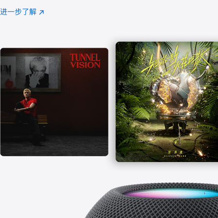
注
进一步了解
Apple
(在
Music
新
窗
口
中
打
开)