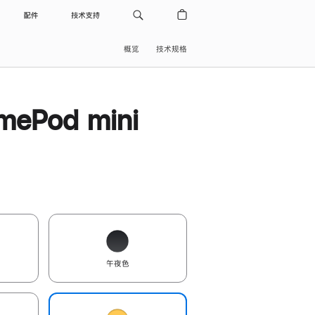
配件
技术支持
概览
技术规格
ePod mini
午夜色