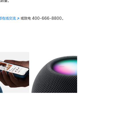
数量。
即在线交流
(在
或致电
400-666-8800。
新
窗
口
中
打
开)
库
图像
4
图库
图像
5