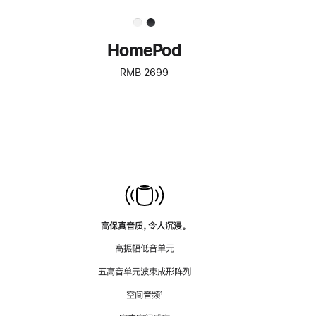
HomePod
RMB 2699
高保真音质，令人沉浸。
高振幅低音单元
五高音单元波束成形阵列
空间音频
脚
¹
注