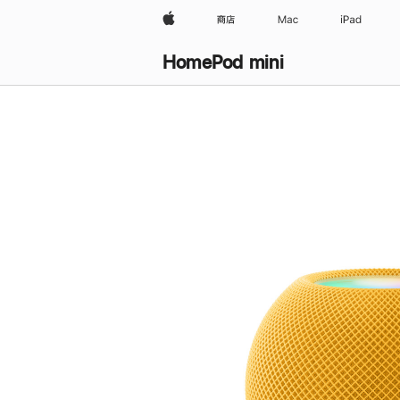
Apple
商店
Mac
iPad
HomePod mini
购
买
HomePod mini