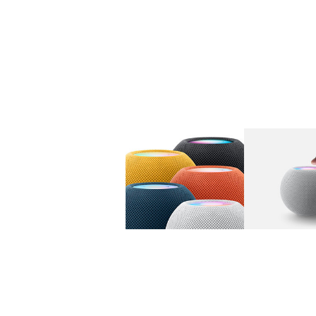
图库
图像
1