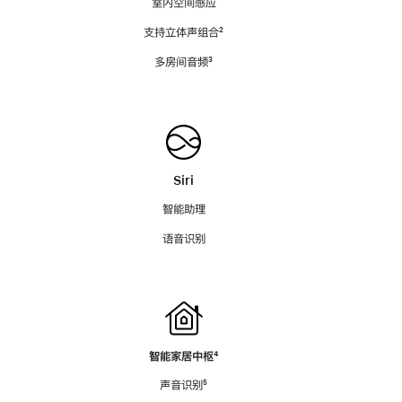
室内空间感应
支持立体声组合
脚
²
注
多房间音频
脚
³
注
Siri
智能助理
语音识别
智能家居中枢
脚
⁴
注
声音识别
脚
⁵