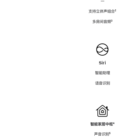
—
支持立体声组合
脚
²
注
多房间音频
脚
³
注
Siri
智能助理
语音识别
智能家居中枢
脚
⁴
注
声音识别
脚
⁵