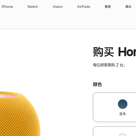
iPhone
Watch
Vision
AirPods
家居
娱乐
购买 Hom
每位顾客限购 2 台。
颜色
蓝色