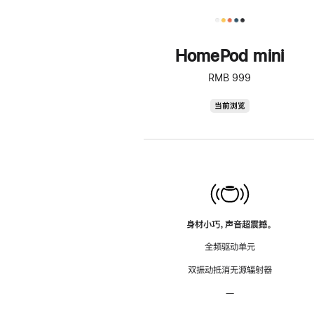
HomePod mini
RMB 999
HomePod
当前浏览
mini
身材小巧，声音超震撼。
全频驱动单元
双振动抵消无源辐射器
—