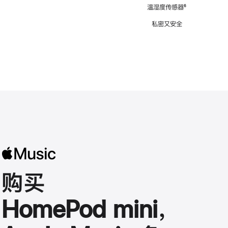
注
温湿度传感器
脚
⁶
注
私密又安全
购买
HomePod mini，