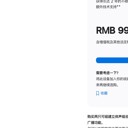
获得长达 2 年的不
额外技术支持
脚
**
注
RMB 9
含增值税及其他法定税费
需要考虑一下？
将此设备加入你的收
来再继续选购。
收藏
购买两只可组建立体声组
广播功能。