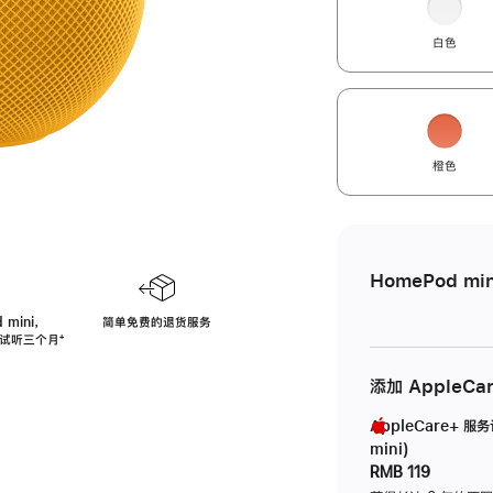
白色
橙色
HomePod min
 mini，
简单免费的退货服务
免费试听三个月
脚
⁺
注
添加 AppleCa
AppleCare+ 服
mini)
RMB 119