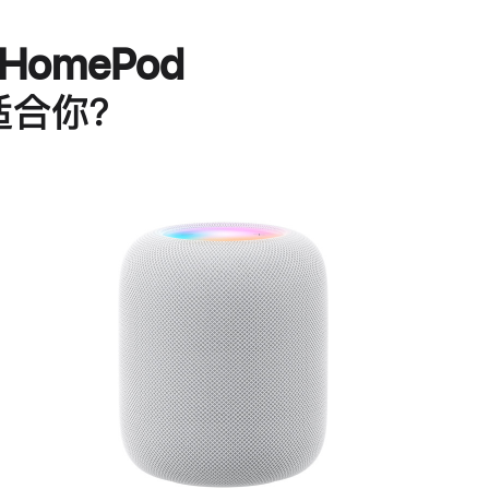
HomePod
适合你？
进
一
步
了
解
HomePod<