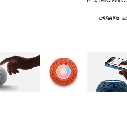
你可以在购物袋中更改商品
获得购买帮助，
立
图库
图像
2
图库
图像
3
图