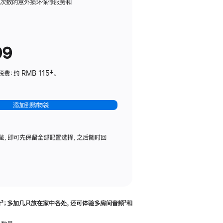
务
限次数的意外损坏保修服务和
计
划
(适
99
用
于
：约 RMB 115‡。
HomePod
mini)
添加到购物袋
藏，即可先保留全部配置选择，之后随时回
合
脚
²；多加几只放在家中各处，还可体验多‍房‍间音频
脚
³和
注
注