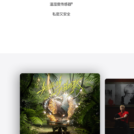
注
温湿度传感器
脚
⁶
注
私密又安全