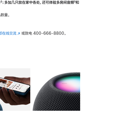
合
脚
²；多加几只放在家中各处，还可体验多‍房‍间音频
脚
³和
注
注
数量。
即在线交流
(在
或致电
400-666-8800。
新
窗
口
中
打
开)
库
图像
4
图库
图像
5