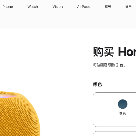
iPhone
Watch
Vision
AirPods
家居
娱乐
购买 Hom
每位顾客限购 2 台。
颜色
蓝色