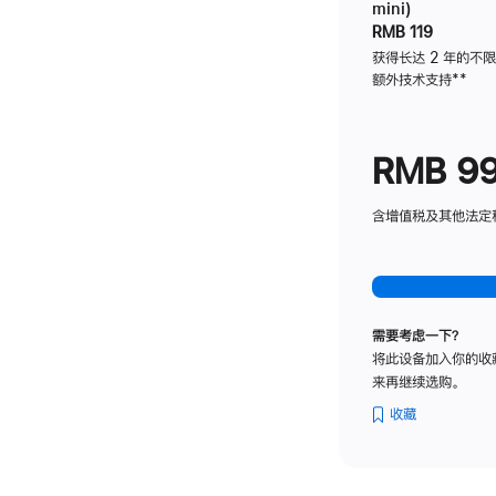
mini)
RMB 119
获得长达 2 年的不
额外技术支持
脚
**
注
RMB 9
含增值税及其他法定税费
需要考虑一下？
将此设备加入你的收
来再继续选购。
收藏