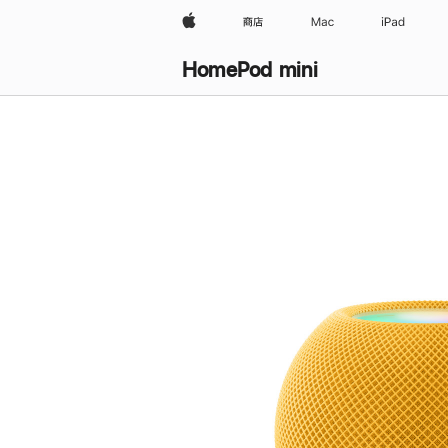
Apple
商店
Mac
iPad
HomePod mini
购
买
HomePod mini