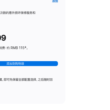
AppleCare+
添加
服
务
限次数的意外损坏保修服务和
计
划
(适
99
用
于
：约 RMB 115‡。
HomePod
mini)
添加到购物袋
藏，即可先保留全部配置选择，之后随时回