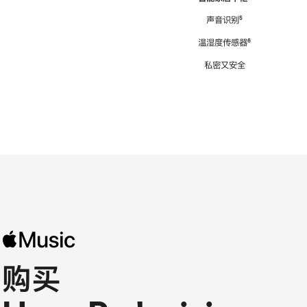
注
声音识别
脚
⁵
注
温湿度传感器
脚
⁶
注
私密又安全
购买