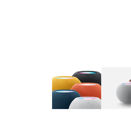
图库
图像
1