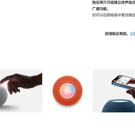
购买两只可组建立体声组
广播功能。
你可以在购物袋中更改商品
获得购买帮助，
立
图库
图像
2
图库
图像
3
图