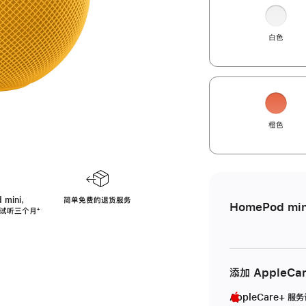
白色
橙色
 mini，
简单免费的退货服务
HomePod min
免费试听三个月
脚
⁺
注
添加 AppleCa
AppleCare+ 服