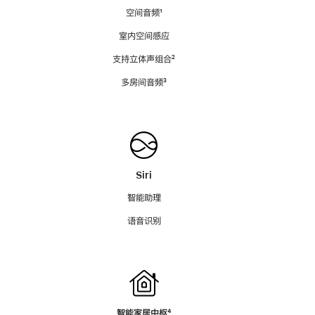
空间音频
脚
¹
注
室内空间感应
支持立体声组合
脚
²
注
多房间音频
脚
³
注
Siri
智能助理
语音识别
智能家居中枢
脚
⁴