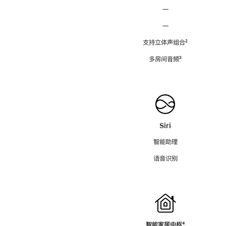
—
—
支持立体声组合
脚
²
注
多房间音频
脚
³
注
Siri
智能助理
语音识别
智能家居中枢
脚
⁴