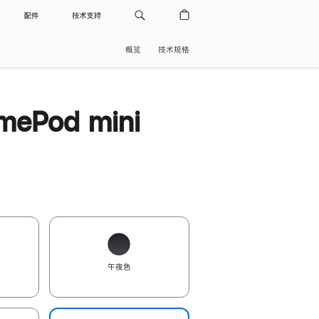
配件
技术支持
概览
技术规格
ePod mini
午夜色