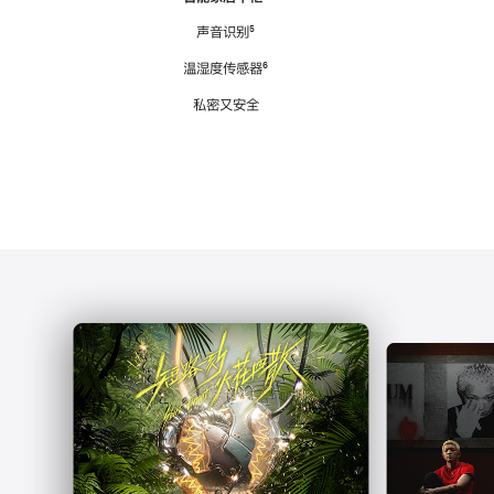
注
声音识别
脚
⁵
注
温湿度传感器
脚
⁶
注
私密又安全