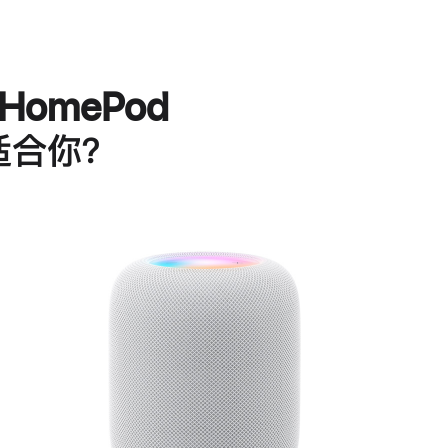
HomePod
适合你？
进
一
步
了
解
HomePod<