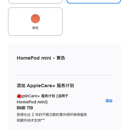
橙色
HomePod mini - 黄色
添加 AppleCare+ 服务计划
AppleCare+ 服务计划 (适用于
AppleC
添加
HomePod mini)
服
RMB 119
务
获得长达 2 年的不限次数的意外损坏保修服务
和额外技术支持
脚
**
计
注