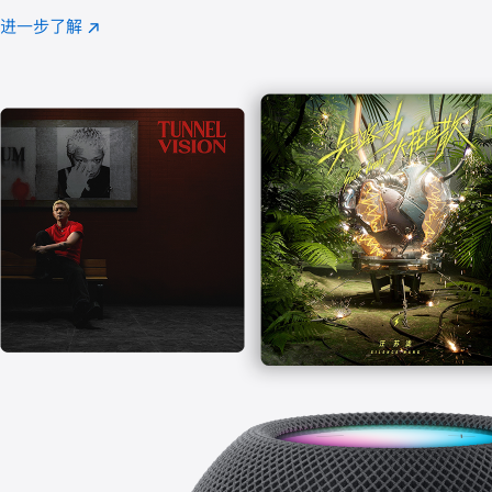
注
进一步了解
Apple
(在
Music
新
窗
口
中
打
开)