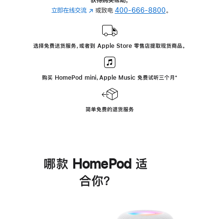
立即在线交流
(在
或致电
400-666-8800
。
新
窗
口
选择免费送货服务，或者到 Apple Store 零售店提取现货商品。
中
打
开)
购买 HomePod mini，Apple Music 免费试听三个月
脚
⁺
注
简单免费的退货服务
哪款 HomePod 适
合你？
进
一
步