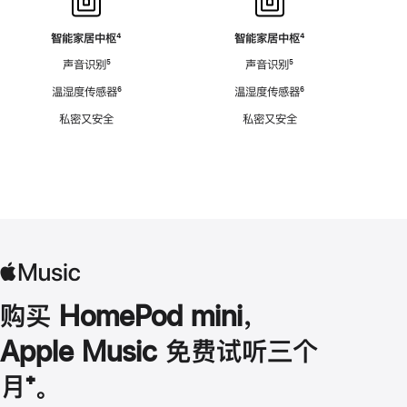
智能家居中枢
脚
⁴
智能家居中枢
脚
⁴
注
注
声音识别
脚
⁵
声音识别
脚
⁵
注
注
温湿度传感器
脚
⁶
温湿度传感器
脚
⁶
注
注
私密又安全
私密又安全
购买 HomePod mini，
Apple Music 免费试听三个
月
脚
⁺。