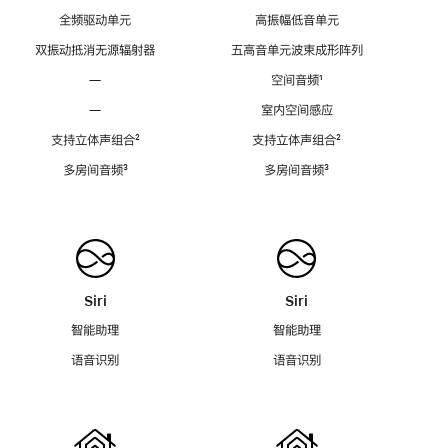
全频驱动单元
高振幅低音单元
双振动抵消无源辐射器
五高音单元波束成形阵列
—
空间音频
脚
¹
注
—
室内空间感应
支持立体声组合
脚
²
支持立体声组合
脚
²
注
注
多房间音频
脚
³
多房间音频
脚
³
注
注
Siri
Siri
智能助理
智能助理
语音识别
语音识别