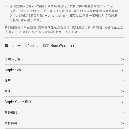
温湿度感应功能针对室内和家居场景进行了优化，即环境温度约为 15ºC 至
30ºC、相对湿度约为 30% 至 70% 的场景。在长时间以高音量播放音频等情
况下，准确性可能会降低。HomePod mini 在启动后需要一定时间对传感器进
行校准，才可显示结果。
我们会使用你所在位置，为你更快显示送货选项。我们通过你的 IP 地址，或者你在上次
访问 Apple 网站时输入的位置信息，找到了你的位置。
HomePod
购买 HomePod mini
Apple
选购及了解
Apple 钱包
账户
娱乐
Apple Store 商店
商务应用
教育应用