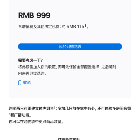
划
(适
RMB 999
用
于
含增值税及其他法定税费：约 RMB 115‡。
HomeP
mini)
添加到购物袋
需要考虑一下？
将此设备加入你的收藏，即可先保留全部配置选择，之后随时
回来再继续选购。
收藏
购买两只可组建立体声组合
脚
²；多加几只放在家中各处，还可体验多‍房‍间音频
脚
³和广播功能。
注
注
你可以在购物袋中更改商品数量。
获得购买帮助，