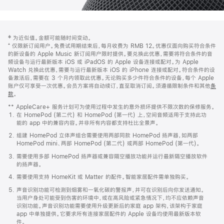
网
脚
‡ 为近似值。金额可能随时间变动。
注
页
⁺ 仅限新订阅用户。免费试用期结束后，每月收费为 RMB 12。优惠仅面向购买符合条件
页
的新设备的 Apple Music 新订阅用户限时提供。要兑换此优惠，需要将符合条件的音
频设备与运行最新版本 iOS 或 iPadOS 的 Apple 设备连接或配对。为 Apple
脚
Watch 兑换此优惠，需要与运行最新版本 iOS 的 iPhone 连接或配对。符合条件的设
备激活后，需要在 3 个月内领取此优惠。无论购买多少件符合条件的设备，每个 Apple
账户仅可享受一次优惠。会员方案将自动续订，直至取消订阅。须遵循限制条件和其他
条
款
。
(在
新
** AppleCare+ 服务计划可为使用过程中发生的意外损坏提供不限次数的保修服务。
窗
在 HomePod (第二代) 和 HomePod (第一代) 上，空间音频适用于支持此功
口
能的 app 中的兼容内容。并非所有内容都支持杜比全景声。
中
打
组建 HomePod 立体声组合需要使用两部同款 HomePod 扬声器，如两部
开)
HomePod mini、两部 HomePod (第二代) 或两部 HomePod (第一代)。
需要使用多部 HomePod 扬声器或兼容隔空播放功能并运行最新隔空播放软件
的扬声器。
需要使用支持 HomeKit 或 Matter 的配件。智能家居配件需单独购买。
声音识别功能可检测到烟雾和一氧化碳的警报声，并可在识别后向你发送通知。
当用户身处可能受到伤害的环境中，或在高风险或紧急情况下，均不应依赖声音
识别功能。声音识别功能需要使用升级更新后的家庭 app 架构，该架构于家庭
app 中单独提供。它要求所有连接家居配件的 Apple 设备均使用最新版本软
件。