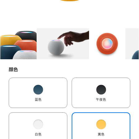
图库
图像
1
图库
图像
2
图库
图像
3
颜色
蓝色
午夜色
白色
黄色