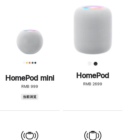
一
步
了
解
HomePod<
HomePod
HomePod mini
RMB 2699
RMB 999
HomePod
当前浏览
mini