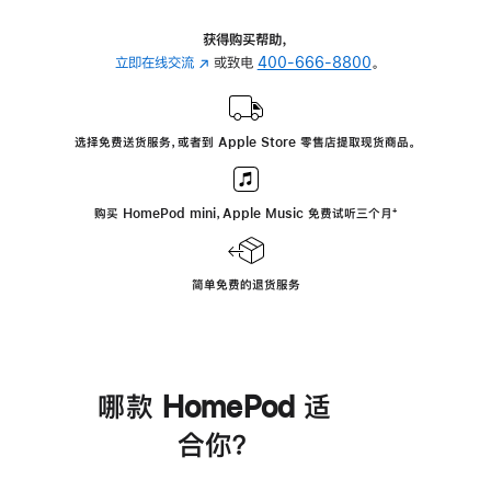
获得购买帮助，
立即在线交流
(在
或致电
400-666-8800
。
新
窗
口
选择免费送货服务，或者到 Apple Store 零售店提取现货商品。
中
打
开)
购买 HomePod mini，Apple Music 免费试听三个月
脚
⁺
注
简单免费的退货服务
哪款 HomePod 适
合你？
进