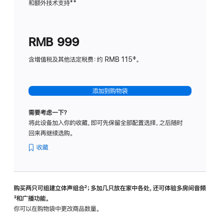
和额外技术支持
脚
**
计
注
划
(适
RMB 999
用
于
含增值税及其他法定税费：约 RMB 115‡。
HomeP
mini)
添加到购物袋
需要考虑一下？
将此设备加入你的收藏，即可先保留全部配置选择，之后随时
回来再继续选购。
收藏
购买两只可组建立体声组合
脚
²；多加几只放在家中各处，还可体验多‍房‍间音频
脚
³和广播功能。
注
注
你可以在购物袋中更改商品数量。