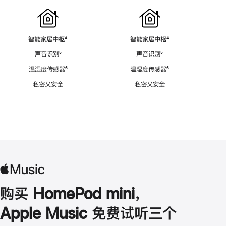
智能家居中枢
脚
⁴
智能家居中枢
脚
⁴
注
注
声音识别
脚
⁵
声音识别
脚
⁵
注
注
温湿度传感器
脚
⁶
温湿度传感器
脚
⁶
注
注
私密又安全
私密又安全
购买 HomePod mini，
Apple Music 免费试听三个