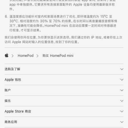
app 中单独提供。它要求所有连接家居配件的 Apple 设备均使用最新版本软
件。
温湿度感应功能针对室内和家居场景进行了优化，即环境温度约为 15ºC 至
30ºC、相对湿度约为 30% 至 70% 的场景。在长时间以高音量播放音频等情
况下，准确性可能会降低。HomePod mini 在启动后需要一定时间对传感器进
行校准，才可显示结果。
我们会使用你所在位置，为你更快显示送货选项。我们通过你的 IP 地址，或者你在上次
访问 Apple 网站时输入的位置信息，找到了你的位置。
HomePod
购买 HomePod mini
Apple
选购及了解
Apple 钱包
账户
娱乐
Apple Store 商店
商务应用