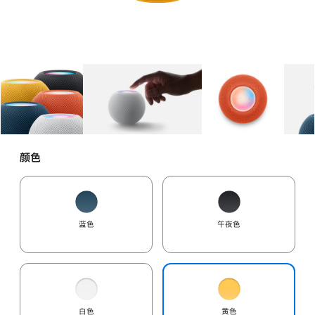
图库
图像
1
图库
图像
2
图库
图像
3
颜色
蓝色
午夜色
白色
黄色