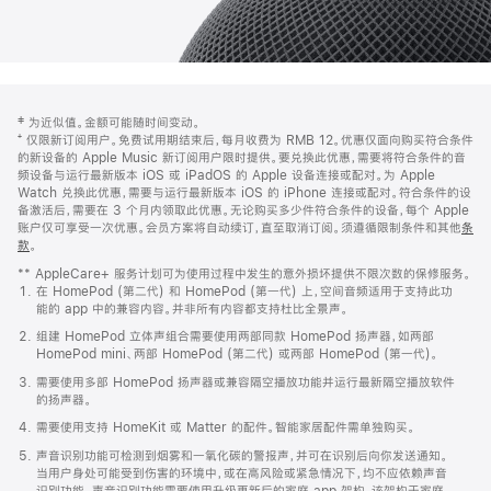
网
脚
‡ 为近似值。金额可能随时间变动。
注
页
⁺ 仅限新订阅用户。免费试用期结束后，每月收费为 RMB 12。优惠仅面向购买符合条件
页
的新设备的 Apple Music 新订阅用户限时提供。要兑换此优惠，需要将符合条件的音
频设备与运行最新版本 iOS 或 iPadOS 的 Apple 设备连接或配对。为 Apple
脚
Watch 兑换此优惠，需要与运行最新版本 iOS 的 iPhone 连接或配对。符合条件的设
备激活后，需要在 3 个月内领取此优惠。无论购买多少件符合条件的设备，每个 Apple
账户仅可享受一次优惠。会员方案将自动续订，直至取消订阅。须遵循限制条件和其他
条
款
。
(在
新
** AppleCare+ 服务计划可为使用过程中发生的意外损坏提供不限次数的保修服务。
窗
在 HomePod (第二代) 和 HomePod (第一代) 上，空间音频适用于支持此功
口
能的 app 中的兼容内容。并非所有内容都支持杜比全景声。
中
打
组建 HomePod 立体声组合需要使用两部同款 HomePod 扬声器，如两部
开)
HomePod mini、两部 HomePod (第二代) 或两部 HomePod (第一代)。
需要使用多部 HomePod 扬声器或兼容隔空播放功能并运行最新隔空播放软件
的扬声器。
需要使用支持 HomeKit 或 Matter 的配件。智能家居配件需单独购买。
声音识别功能可检测到烟雾和一氧化碳的警报声，并可在识别后向你发送通知。
当用户身处可能受到伤害的环境中，或在高风险或紧急情况下，均不应依赖声音
识别功能。声音识别功能需要使用升级更新后的家庭 app 架构，该架构于家庭