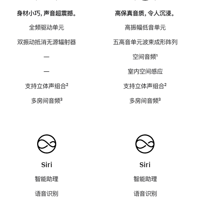
身材小巧，声音超震撼。
高保真音质，令人沉浸。
全频驱动单元
高振幅低音单元
双振动抵消无源辐射器
五高音单元波束成形阵列
—
空间音频
脚
¹
注
—
室内空间感应
支持立体声组合
脚
²
支持立体声组合
脚
²
注
注
多房间音频
脚
³
多房间音频
脚
³
注
注
Siri
Siri
智能助理
智能助理
语音识别
语音识别