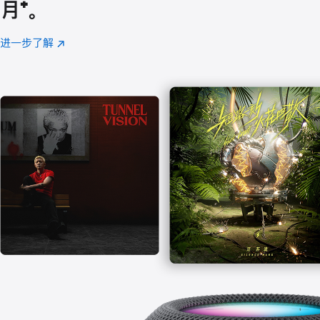
月
脚
⁺。
注
进一步了解
Apple
(在
Music
新
窗
口
中
打
开)