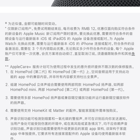
网
脚
‡ 为近似值。金额可能随时间变动。
注
页
⁺ 仅限新订阅用户。免费试用期结束后，每月收费为 RMB 12。优惠仅面向购买符合条件
页
的新设备的 Apple Music 新订阅用户限时提供。要兑换此优惠，需要将符合条件的音
频设备与运行最新版本 iOS 或 iPadOS 的 Apple 设备连接或配对。为 Apple
脚
Watch 兑换此优惠，需要与运行最新版本 iOS 的 iPhone 连接或配对。符合条件的设
备激活后，需要在 3 个月内领取此优惠。无论购买多少件符合条件的设备，每个 Apple
账户仅可享受一次优惠。会员方案将自动续订，直至取消订阅。须遵循限制条件和其他
条
款
。
(在
新
** AppleCare+ 服务计划可为使用过程中发生的意外损坏提供不限次数的保修服务。
窗
在 HomePod (第二代) 和 HomePod (第一代) 上，空间音频适用于支持此功
口
能的 app 中的兼容内容。并非所有内容都支持杜比全景声。
中
打
组建 HomePod 立体声组合需要使用两部同款 HomePod 扬声器，如两部
开)
HomePod mini、两部 HomePod (第二代) 或两部 HomePod (第一代)。
需要使用多部 HomePod 扬声器或兼容隔空播放功能并运行最新隔空播放软件
的扬声器。
需要使用支持 HomeKit 或 Matter 的配件。智能家居配件需单独购买。
声音识别功能可检测到烟雾和一氧化碳的警报声，并可在识别后向你发送通知。
当用户身处可能受到伤害的环境中，或在高风险或紧急情况下，均不应依赖声音
识别功能。声音识别功能需要使用升级更新后的家庭 app 架构，该架构于家庭
app 中单独提供。它要求所有连接家居配件的 Apple 设备均使用最新版本软
件。