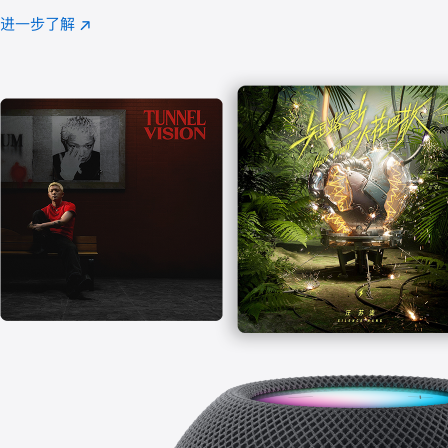
注
进一步了解
Apple
(在
Music
新
窗
口
中
打
开)