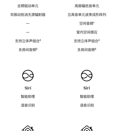
全频驱动单元
高振幅低音单元
双振动抵消无源辐射器
五高音单元波束成形阵列
—
空间音频
脚
¹
注
—
室内空间感应
支持立体声组合
脚
²
支持立体声组合
脚
²
注
注
多房间音频
脚
³
多房间音频
脚
³
注
注
Siri
Siri
智能助理
智能助理
语音识别
语音识别