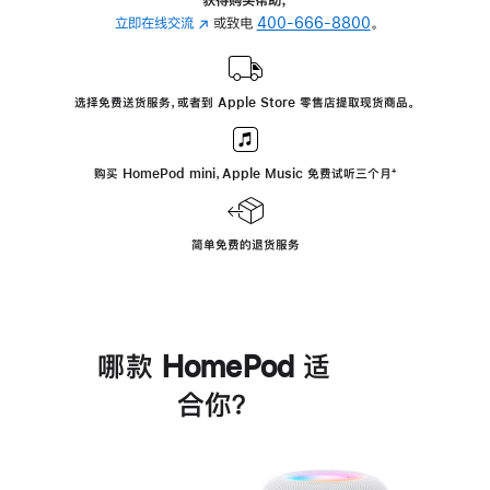
立即在线交流
(在
或致电
400-666-8800
。
新
窗
口
选择免费送货服务，或者到 Apple Store 零售店提取现货商品。
中
打
开)
购买 HomePod mini，Apple Music 免费试听三个月
脚
⁺
注
简单免费的退货服务
哪款 HomePod 适
合你？
进
一
步