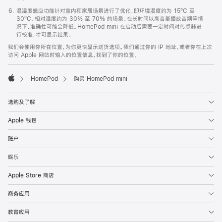
温湿度感应功能针对室内和家居场景进行了优化，即环境温度约为 15ºC 至
30ºC、相对湿度约为 30% 至 70% 的场景。在长时间以高音量播放音频等情
况下，准确性可能会降低。HomePod mini 在启动后需要一定时间对传感器进
行校准，才可显示结果。
我们会使用你所在位置，为你更快显示送货选项。我们通过你的 IP 地址，或者你在上次
访问 Apple 网站时输入的位置信息，找到了你的位置。
HomePod
购买 HomePod mini
Apple
选购及了解
Apple 钱包
账户
娱乐
Apple Store 商店
商务应用
教育应用