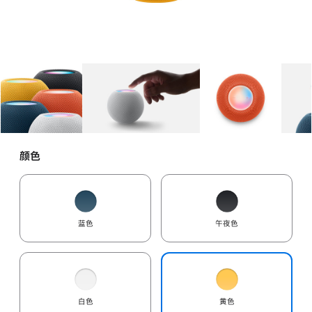
图库
图像
1
图库
图像
2
图库
图像
3
颜色
蓝色
午夜色
白色
黄色