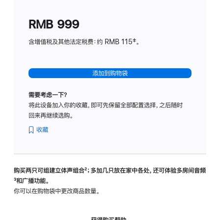
划
(适
RMB 999
用
于
含增值税及其他法定税费：约 RMB 115‡。
HomeP
mini)
添加到购物袋
需要考虑一下？
将此设备加入你的收藏，即可先保留全部配置选择，之后随时
回来再继续选购。
收藏
购买两只可组建立体声组合
脚
²；多加几只放在家中各处，还可体验多‍房‍间音频
脚
³和广播功能。
注
注
你可以在购物袋中更改商品数量。
获得购买帮助，