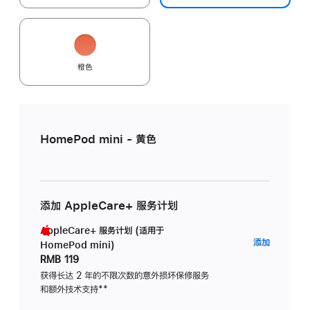
橙色
HomePod mini - 黄色
添加 AppleCare+ 服务计划
AppleCare+ 服务计划 (适用于
AppleC
添加
HomePod mini)
服
RMB 119
务
获得长达 2 年的不限次数的意外损坏保修服务
和额外技术支持
脚
**
计
注