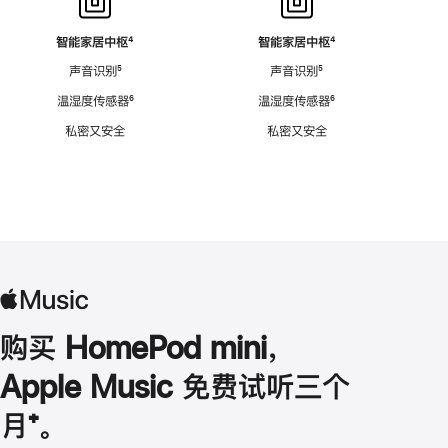
智能家居中枢
脚
⁴
智能家居中枢
脚
⁴
注
注
声音识别
脚
⁵
声音识别
脚
⁵
注
注
温湿度传感器
脚
⁶
温湿度传感器
脚
⁶
注
注
私密又安全
私密又安全
购买 HomePod mini，
Apple Music 免费试听三个
月
脚
⁺。