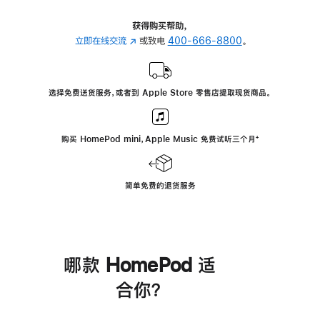
获得购买帮助，
立即在线交流
(在
或致电
400-666-8800
。
新
窗
口
选择免费送货服务，或者到 Apple Store 零售店提取现货商品。
中
打
开)
购买 HomePod mini，Apple Music 免费试听三个月
脚
⁺
注
简单免费的退货服务
哪款 HomePod 适
合你？
进