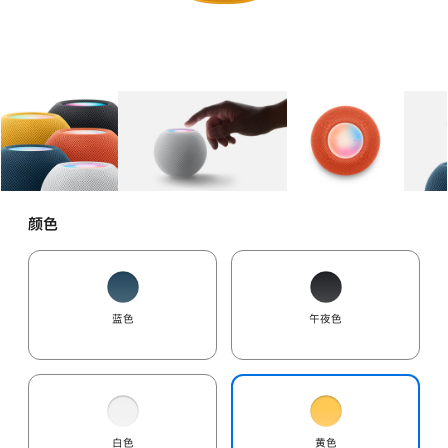
图库
图像
1
图库
图像
2
图库
图像
3
颜色
蓝色
午夜色
白色
黄色