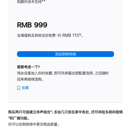
和额外技术支持
脚
**
计
注
划
(适
RMB 999
用
于
含增值税及其他法定税费：约 RMB 115‡。
HomeP
mini)
添加到购物袋
需要考虑一下？
将此设备加入你的收藏，即可先保留全部配置选择，之后随时
回来再继续选购。
收藏
购买两只可组建立体声组合
脚
²；多加几只放在家中各处，还可体验多‍房‍间音频
脚
³和广播功能。
注
注
你可以在购物袋中更改商品数量。