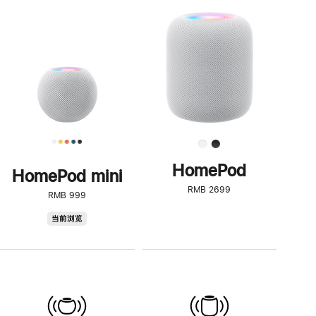
一
步
了
解
HomePod<
HomePod
HomePod mini
RMB 2699
RMB 999
HomePod
当前浏览
mini