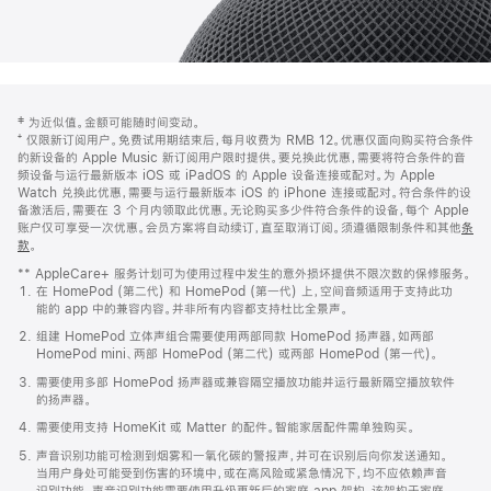
网
脚
‡ 为近似值。金额可能随时间变动。
注
页
⁺ 仅限新订阅用户。免费试用期结束后，每月收费为 RMB 12。优惠仅面向购买符合条件
页
的新设备的 Apple Music 新订阅用户限时提供。要兑换此优惠，需要将符合条件的音
频设备与运行最新版本 iOS 或 iPadOS 的 Apple 设备连接或配对。为 Apple
脚
Watch 兑换此优惠，需要与运行最新版本 iOS 的 iPhone 连接或配对。符合条件的设
备激活后，需要在 3 个月内领取此优惠。无论购买多少件符合条件的设备，每个 Apple
账户仅可享受一次优惠。会员方案将自动续订，直至取消订阅。须遵循限制条件和其他
条
款
。
(在
新
** AppleCare+ 服务计划可为使用过程中发生的意外损坏提供不限次数的保修服务。
窗
在 HomePod (第二代) 和 HomePod (第一代) 上，空间音频适用于支持此功
口
能的 app 中的兼容内容。并非所有内容都支持杜比全景声。
中
打
组建 HomePod 立体声组合需要使用两部同款 HomePod 扬声器，如两部
开)
HomePod mini、两部 HomePod (第二代) 或两部 HomePod (第一代)。
需要使用多部 HomePod 扬声器或兼容隔空播放功能并运行最新隔空播放软件
的扬声器。
需要使用支持 HomeKit 或 Matter 的配件。智能家居配件需单独购买。
声音识别功能可检测到烟雾和一氧化碳的警报声，并可在识别后向你发送通知。
当用户身处可能受到伤害的环境中，或在高风险或紧急情况下，均不应依赖声音
识别功能。声音识别功能需要使用升级更新后的家庭 app 架构，该架构于家庭