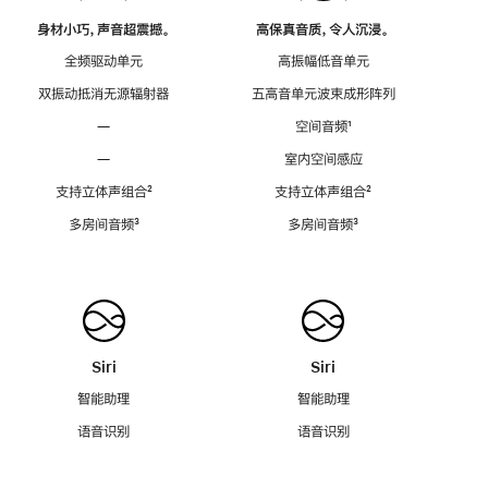
身材小巧，声音超震撼。
高保真音质，令人沉浸。
全频驱动单元
高振幅低音单元
双振动抵消无源辐射器
五高音单元波束成形阵列
—
空间音频
脚
¹
注
—
室内空间感应
支持立体声组合
脚
²
支持立体声组合
脚
²
注
注
多房间音频
脚
³
多房间音频
脚
³
注
注
Siri
Siri
智能助理
智能助理
语音识别
语音识别