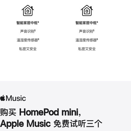
智能家居中枢
脚
⁴
智能家居中枢
脚
⁴
注
注
声音识别
脚
⁵
声音识别
脚
⁵
注
注
温湿度传感器
脚
⁶
温湿度传感器
脚
⁶
注
注
私密又安全
私密又安全
购买 HomePod mini，
Apple Music 免费试听三个