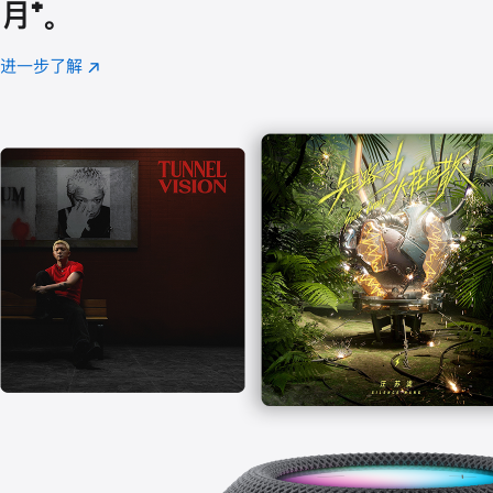
月
脚
⁺。
注
进一步了解
Apple
(在
Music
新
窗
口
中
打
开)