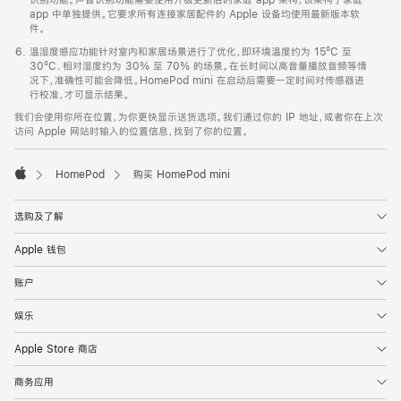
app 中单独提供。它要求所有连接家居配件的 Apple 设备均使用最新版本软
件。
温湿度感应功能针对室内和家居场景进行了优化，即环境温度约为 15ºC 至
30ºC、相对湿度约为 30% 至 70% 的场景。在长时间以高音量播放音频等情
况下，准确性可能会降低。HomePod mini 在启动后需要一定时间对传感器进
行校准，才可显示结果。
我们会使用你所在位置，为你更快显示送货选项。我们通过你的 IP 地址，或者你在上次
访问 Apple 网站时输入的位置信息，找到了你的位置。
HomePod
购买 HomePod mini
Apple
选购及了解
Apple 钱包
账户
娱乐
Apple Store 商店
商务应用