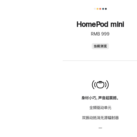
HomePod mini
RMB 999
HomePod
当前浏览
mini
身材小巧，声音超震撼。
全频驱动单元
双振动抵消无源辐射器
—