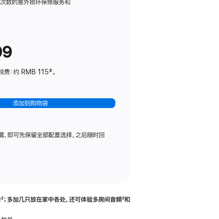
务
限次数的意外损坏保修服务和
计
划
(适
99
用
于
：约 RMB 115‡。
HomePod
mini)
添加到购物袋
藏，即可先保留全部配置选择，之后随时回
合
脚
²；多加几只放在家中各处，还可体验多‍房‍间音频
脚
³和
注
注