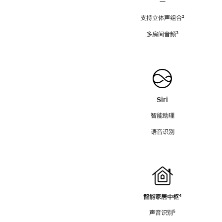
—
支持立体声组合
脚
²
注
多房间音频
脚
³
注
Siri
智能助理
语音识别
智能家居中枢
脚
⁴
注
声音识别
脚
⁵