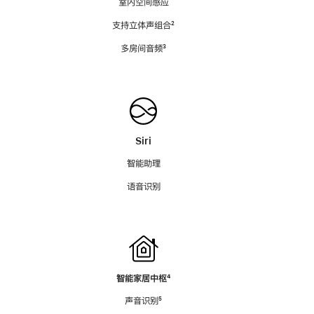
室内空间感应
支持立体声组合
脚
²
注
多房间音频
脚
³
注
Siri
智能助理
语音识别
智能家居中枢
脚
⁴
注
声音识别
脚
⁵