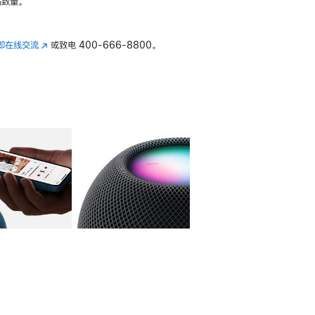
数量。
即在线交流
(在
或致电
400-666-8800。
新
窗
口
中
打
开)
库
图像
4
图库
图像
5