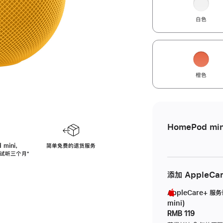
白色
橙色
HomePod min
 mini，
简单免费的退货服务
免费试听三个月
脚
⁺
注
添加 AppleCa
AppleCare+ 服
mini)
RMB 119