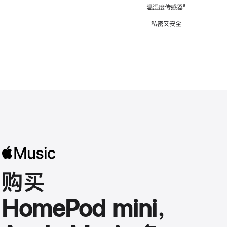
注
温湿度传感器
脚
⁶
注
私密又安全
购买
HomePod mini，