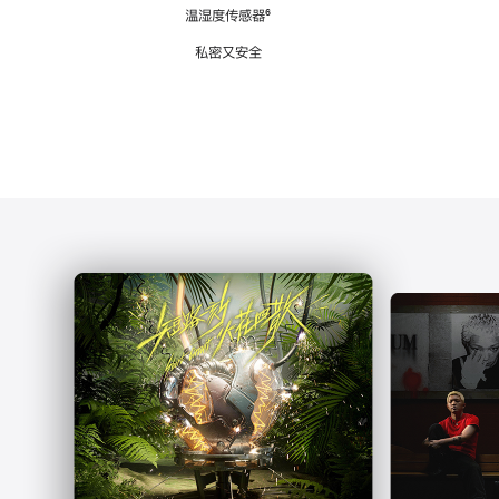
注
温湿度传感器
脚
⁶
注
私密又安全