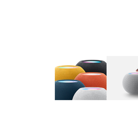
图库
图像
1