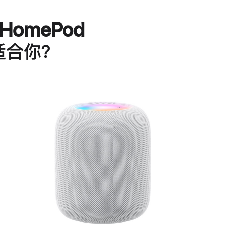
HomePod
适合你？
进
一
步
了
解
HomePod<