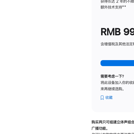
获得长达 2 年的不
额外技术支持
脚
**
注
RMB 9
含增值税及其他法定税费
需要考虑一下？
将此设备加入你的收
来再继续选购。
收藏
购买两只可组建立体声组
广播功能。