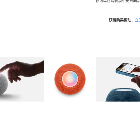
你可以在购物袋中更改商品
获得购买帮助，
立
图库
图像
2
图库
图像
3
图