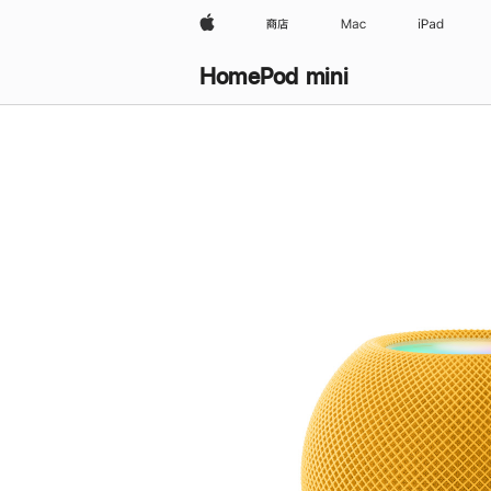
Apple
商店
Mac
iPad
HomePod mini
购
买
HomePod mini