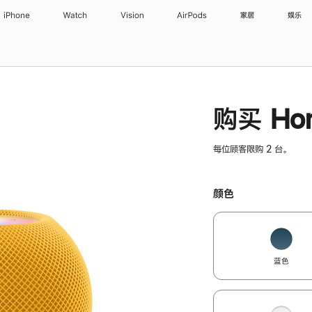
iPhone
Watch
Vision
AirPods
家居
娱乐
购买 Hom
每位顾客限购 2 台。
颜色
蓝色