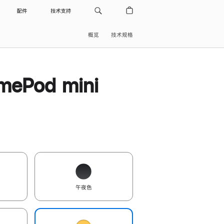
配件
技术支持
概览
技术规格
ePod mini
午夜色