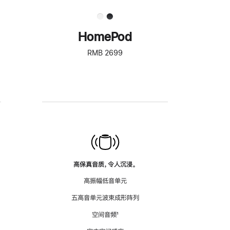
HomePod
RMB 2699
高保真音质，令人沉浸。
高振幅低音单元
五高音单元波束成形阵列
空间音频
脚
¹
注