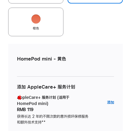
橙色
HomePod mini - 黄色
添加 AppleCare+ 服务计划
AppleCare+ 服务计划 (适用于
AppleC
添加
HomePod mini)
服
RMB 119
务
获得长达 2 年的不限次数的意外损坏保修服务
和额外技术支持
脚
**
计
注