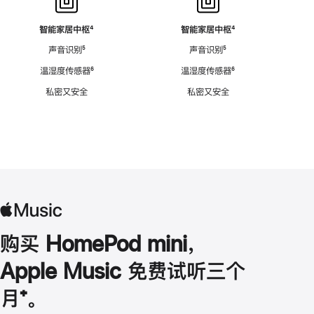
智能家居中枢
脚
⁴
智能家居中枢
脚
⁴
注
注
声音识别
脚
⁵
声音识别
脚
⁵
注
注
温湿度传感器
脚
⁶
温湿度传感器
脚
⁶
注
注
私密又安全
私密又安全
购买 HomePod mini，
Apple Music 免费试听三个
月
脚
⁺。