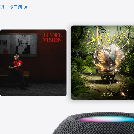
注
进一步了解
Apple
(在
Music
新
窗
口
中
打
开)