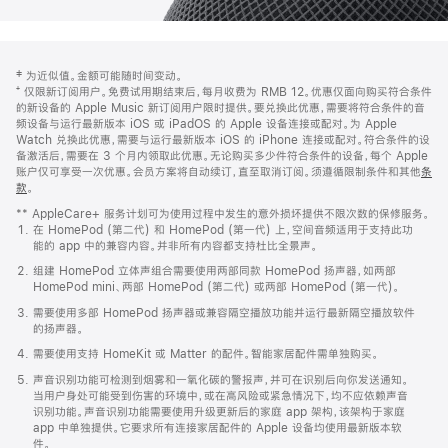
网
脚
‡ 为近似值。金额可能随时间变动。
注
页
⁺ 仅限新订阅用户。免费试用期结束后，每月收费为 RMB 12。优惠仅面向购买符合条件
页
的新设备的 Apple Music 新订阅用户限时提供。要兑换此优惠，需要将符合条件的音
频设备与运行最新版本 iOS 或 iPadOS 的 Apple 设备连接或配对。为 Apple
脚
Watch 兑换此优惠，需要与运行最新版本 iOS 的 iPhone 连接或配对。符合条件的设
备激活后，需要在 3 个月内领取此优惠。无论购买多少件符合条件的设备，每个 Apple
账户仅可享受一次优惠。会员方案将自动续订，直至取消订阅。须遵循限制条件和其他
条
款
。
(在
新
** AppleCare+ 服务计划可为使用过程中发生的意外损坏提供不限次数的保修服务。
窗
在 HomePod (第二代) 和 HomePod (第一代) 上，空间音频适用于支持此功
口
能的 app 中的兼容内容。并非所有内容都支持杜比全景声。
中
打
组建 HomePod 立体声组合需要使用两部同款 HomePod 扬声器，如两部
开)
HomePod mini、两部 HomePod (第二代) 或两部 HomePod (第一代)。
需要使用多部 HomePod 扬声器或兼容隔空播放功能并运行最新隔空播放软件
的扬声器。
需要使用支持 HomeKit 或 Matter 的配件。智能家居配件需单独购买。
声音识别功能可检测到烟雾和一氧化碳的警报声，并可在识别后向你发送通知。
当用户身处可能受到伤害的环境中，或在高风险或紧急情况下，均不应依赖声音
识别功能。声音识别功能需要使用升级更新后的家庭 app 架构，该架构于家庭
app 中单独提供。它要求所有连接家居配件的 Apple 设备均使用最新版本软
件。