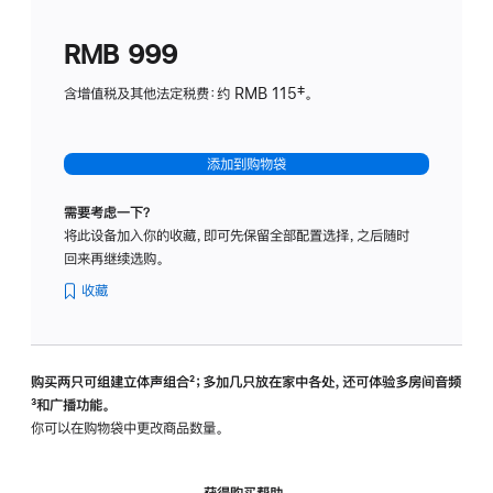
划
(适
RMB 999
用
于
含增值税及其他法定税费：约 RMB 115‡。
HomeP
mini)
添加到购物袋
需要考虑一下？
将此设备加入你的收藏，即可先保留全部配置选择，之后随时
回来再继续选购。
收藏
购买两只可组建立体声组合
脚
²；多加几只放在家中各处，还可体验多‍房‍间音频
脚
³和广播功能。
注
注
你可以在购物袋中更改商品数量。
获得购买帮助，