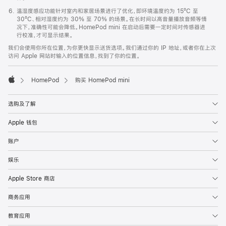
温湿度感应功能针对室内和家居场景进行了优化，即环境温度约为 15ºC 至
30ºC、相对湿度约为 30% 至 70% 的场景。在长时间以高音量播放音频等情
况下，准确性可能会降低。HomePod mini 在启动后需要一定时间对传感器进
行校准，才可显示结果。
我们会使用你所在位置，为你更快显示送货选项。我们通过你的 IP 地址，或者你在上次
访问 Apple 网站时输入的位置信息，找到了你的位置。
HomePod
购买 HomePod mini
Apple
选购及了解
Apple 钱包
账户
娱乐
Apple Store 商店
商务应用
教育应用