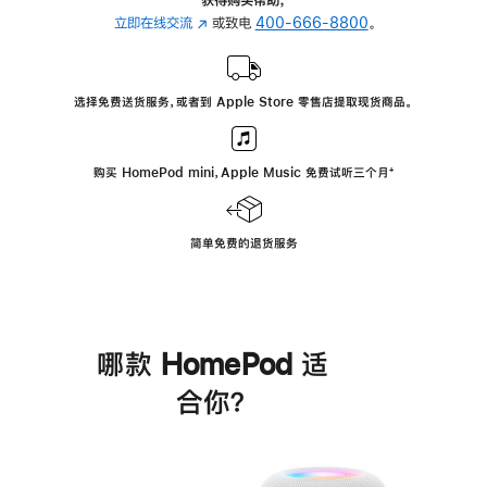
立即在线交流
(在
或致电
400-666-8800
。
新
窗
口
选择免费送货服务，或者到 Apple Store 零售店提取现货商品。
中
打
开)
购买 HomePod mini，Apple Music 免费试听三个月
脚
⁺
注
简单免费的退货服务
哪款 HomePod 适
合你？
进
一
步