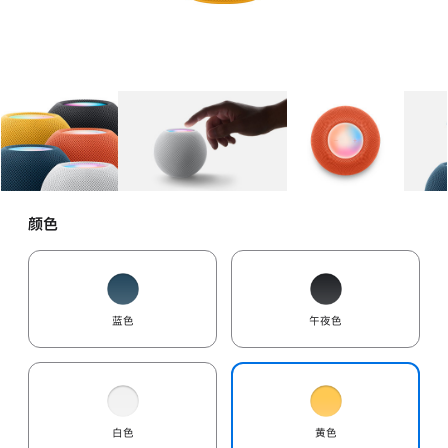
图库
图像
1
图库
图像
2
图库
图像
3
颜色
蓝色
午夜色
白色
黄色