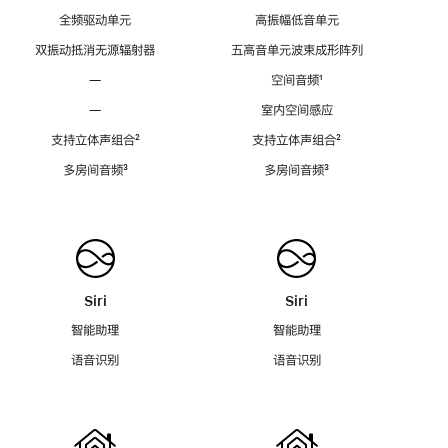
全频驱动单元
高振幅低音单元
双振动抵消无源辐射器
五高音单元波束成形阵列
—
空间音频
脚
¹
注
—
室内空间感应
支持立体声组合
脚
²
支持立体声组合
脚
²
注
注
多房间音频
脚
³
多房间音频
脚
³
注
注
Siri
Siri
智能助理
智能助理
语音识别
语音识别