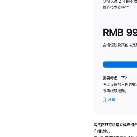
获得长达 2 年的不
额外技术支持
脚
**
注
RMB 9
含增值税及其他法定税费
需要考虑一下？
将此设备加入你的收
来再继续选购。
收藏
购买两只可组建立体声组
广播功能。