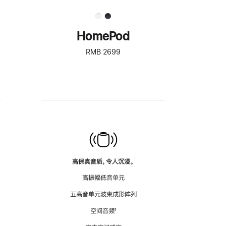
HomePod
RMB 2699
高保真音质，令人沉浸。
高振幅低音单元
五高音单元波束成形阵列
空间音频
脚
¹
注