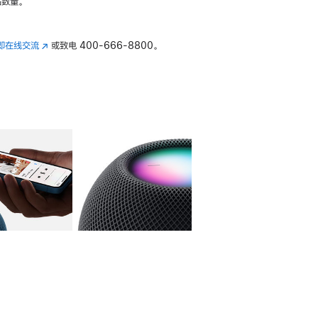
数量。
即在线交流
(在
或致电
400-666-8800。
新
窗
口
中
打
开)
库
图像
4
图库
图像
5