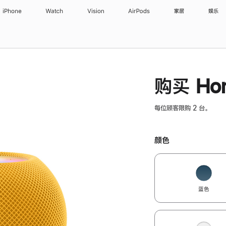
iPhone
Watch
Vision
AirPods
家居
娱乐
购买 Hom
每位顾客限购 2 台。
颜色
蓝色