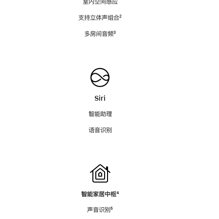
室内空间感应
支持立体声组合
脚
²
注
多房间音频
脚
³
注
Siri
智能助理
语音识别
智能家居中枢
脚
⁴
注
声音识别
脚
⁵