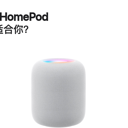
HomePod
适合你？
进
一
步
了
解
HomePod<