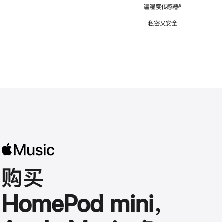
注
温湿度传感器
脚
⁶
注
私密又安全
购买
HomePod mini，