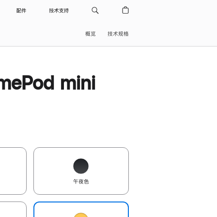
配件
技术支持
概览
技术规格
ePod mini
午夜色