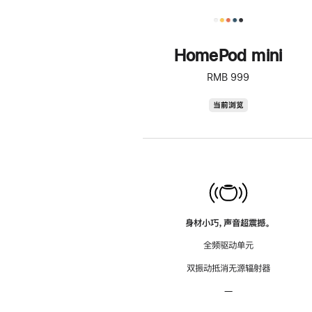
HomePod mini
RMB 999
HomePod
当前浏览
mini
身材小巧，声音超震撼。
全频驱动单元
双振动抵消无源辐射器
—