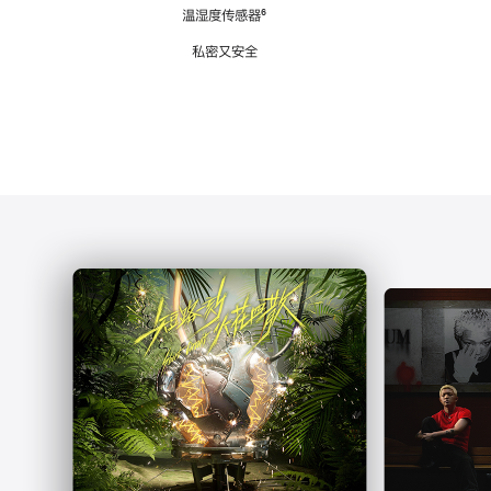
注
温湿度传感器
脚
⁶
注
私密又安全