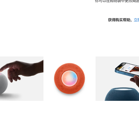
你可以在购物袋中更改商品
获得购买帮助，
立
图库
图像
2
图库
图像
3
图