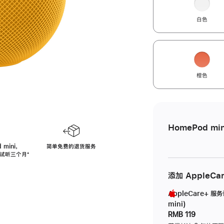
白色
橙色
HomePod min
 mini，
简单免费的退货服务
免费试听三个月
脚
⁺
注
添加 AppleCa
AppleCare+ 服
mini)
RMB 119