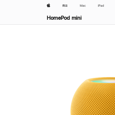
Apple
商店
Mac
iPad
HomePod mini
购
买
HomePod mini