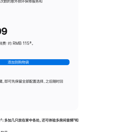
务
限次数的意外损坏保修服务和
计
划
(适
99
用
于
：约 RMB 115‡。
HomePod
mini)
添加到购物袋
藏，即可先保留全部配置选择，之后随时回
合
脚
²；多加几只放在家中各处，还可体验多‍房‍间音频
脚
³和
注
注