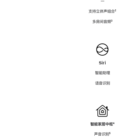
—
支持立体声组合
脚
²
注
多房间音频
脚
³
注
Siri
智能助理
语音识别
智能家居中枢
脚
⁴
注
声音识别
脚
⁵