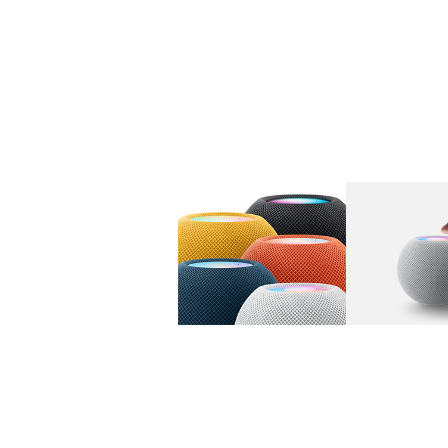
图库
图像
1