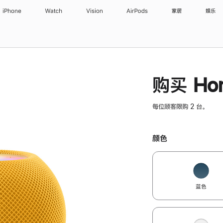
iPhone
Watch
Vision
AirPods
家居
娱乐
购买 Hom
每位顾客限购 2 台。
颜色
蓝色