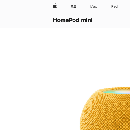
Apple
商店
Mac
iPad
HomePod mini
购
买
HomePod mini