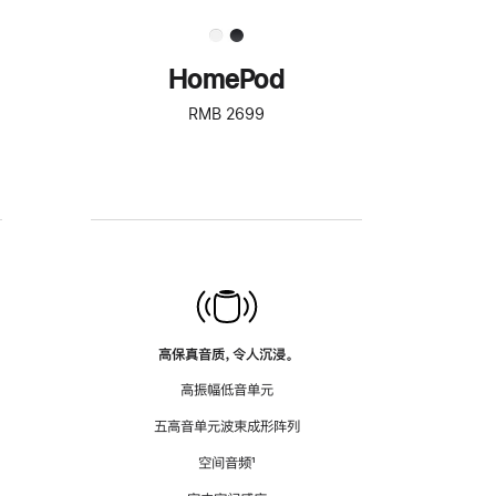
HomePod
RMB 2699
高保真音质，令人沉浸。
高振幅低音单元
五高音单元波束成形阵列
空间音频
脚
¹
注