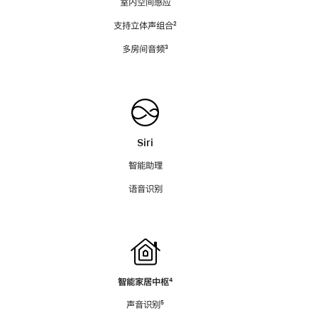
室内空间感应
支持立体声组合
脚
²
注
多房间音频
脚
³
注
Siri
智能助理
语音识别
智能家居中枢
脚
⁴
注
声音识别
脚
⁵