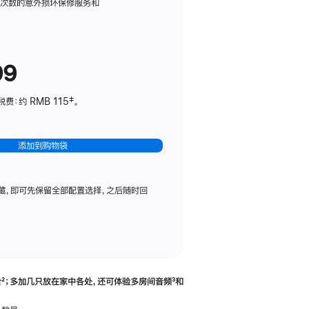
务
限次数的意外损坏保修服务和
计
划
(适
99
用
于
：约 RMB 115‡。
HomePod
mini)
添加到购物袋
藏，即可先保留全部配置选择，之后随时回
合
脚
²；多加几只放在家中各处，还可体验多‍房‍间音频
脚
³和
注
注