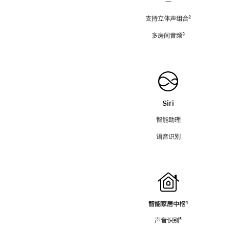
—
支持立体声组合
脚
²
注
多房间音频
脚
³
注
Siri
智能助理
语音识别
智能家居中枢
脚
⁴
注
声音识别
脚
⁵