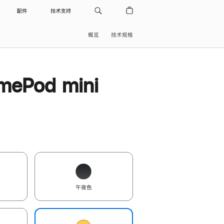
配件
技术支持
概览
技术规格
ePod mini
午夜色