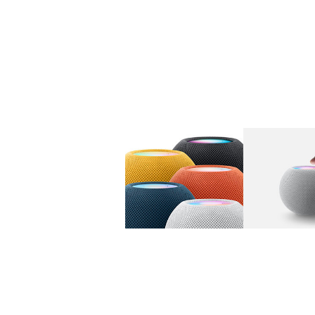
图库
图像
1