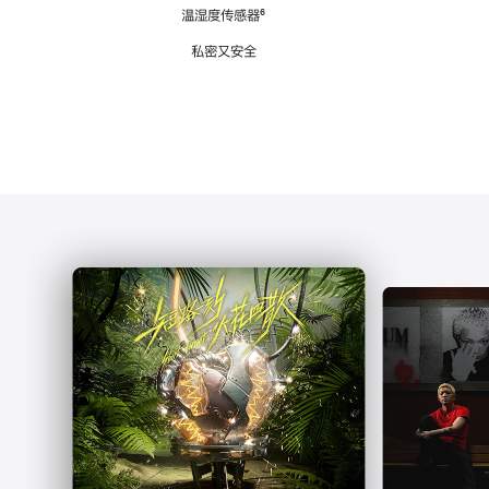
注
温湿度传感器
脚
⁶
注
私密又安全