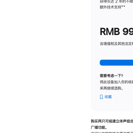
获得长达 2 年的不
额外技术支持
脚
**
注
RMB 9
含增值税及其他法定税费
需要考虑一下？
将此设备加入你的收
来再继续选购。
收藏
购买两只可组建立体声组
广播功能。