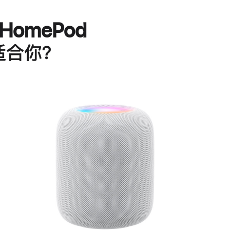
HomePod
适合你？
进
一
步
了
解
HomePod<