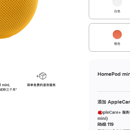
白色
橙色
HomePod min
 mini，
简单免费的退货服务
免费试听三个月
脚
⁺
注
添加 AppleCa
AppleCare+ 服
mini)
RMB 119