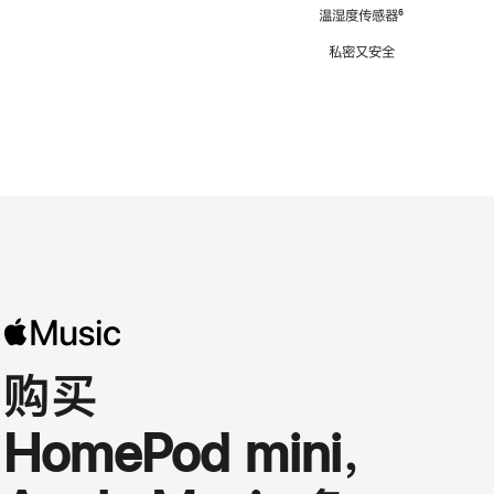
注
温湿度传感器
脚
⁶
注
私密又安全
购买
HomePod mini，