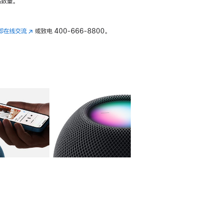
数量。
即在线交流
(在
或致电
400-666-8800。
新
窗
口
中
打
开)
库
图像
4
图库
图像
5