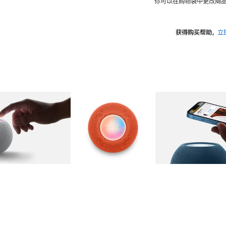
你可以在购物袋中更改商品
获得购买帮助，
立
图库
图像
2
图库
图像
3
图