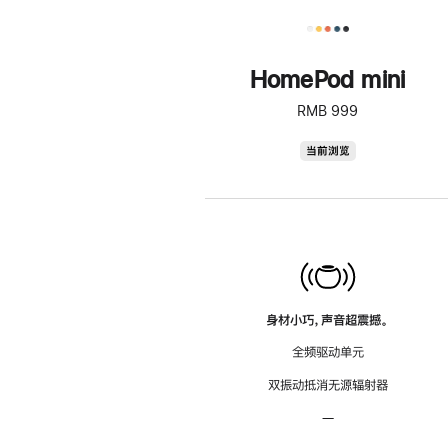
HomePod mini
RMB 999
HomePod
当前浏览
mini
身材小巧，声音超震撼。
全频驱动单元
双振动抵消无源辐射器
—