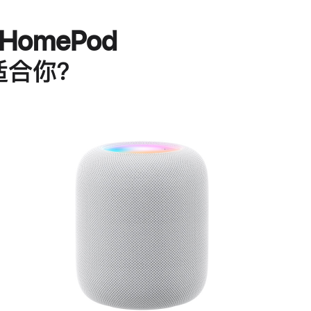
HomePod
适合你？
进
一
步
了
解
HomePod<