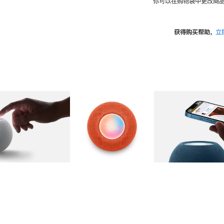
你可以在购物袋中更改商品
获得购买帮助，
立
图库
图像
2
图库
图像
3
图