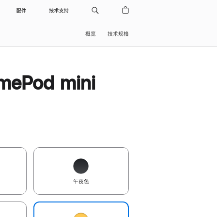
配件
技术支持
概览
技术规格
ePod mini
午夜色