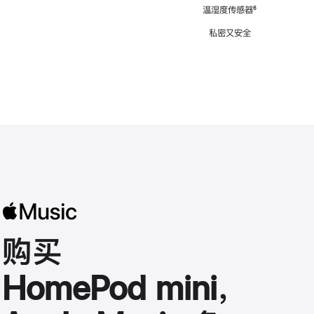
注
温湿度传感器
脚
⁶
注
私密又安全
购买
HomePod mini，