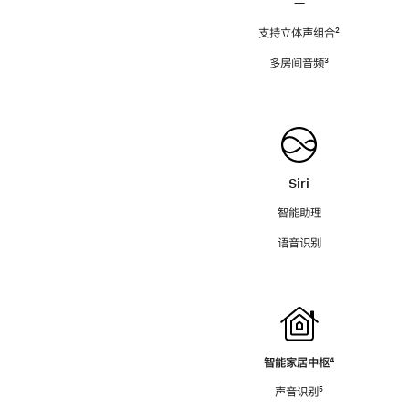
—
支持立体声组合
脚
²
注
多房间音频
脚
³
注
Siri
智能助理
语音识别
智能家居中枢
脚
⁴
注
声音识别
脚
⁵