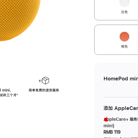
白色
橙色
HomePod min
 mini，
简单免费的退货服务
免费试听三个月
脚
⁺
注
添加 AppleCa
AppleCare+ 服
mini)
RMB 119