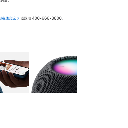
数量。
即在线交流
(在
或致电
400-666-8800。
新
窗
口
中
打
开)
库
图像
4
图库
图像
5