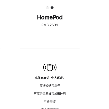
HomePod
RMB 2699
高保真音质，令人沉浸。
高振幅低音单元
五高音单元波束成形阵列
空间音频
脚
¹
注