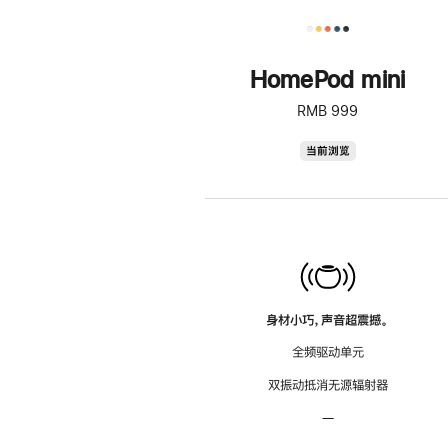
HomePod mini
RMB 999
HomePod
当前浏览
mini
身材小巧，声音超震撼。
全频驱动单元
双振动抵消无源辐射器
—