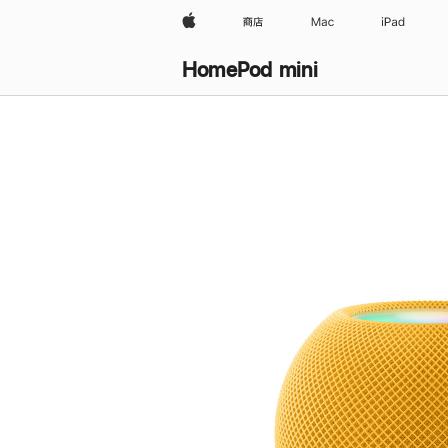
Apple
商店
Mac
iPad
HomePod mini
购
买
HomePod mini