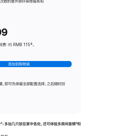
务
限次数的意外损坏保修服务和
计
划
(适
99
用
于
：约 RMB 115‡。
HomePod
mini)
添加到购物袋
藏，即可先保留全部配置选择，之后随时回
合
脚
²；多加几只放在家中各处，还可体验多‍房‍间音频
脚
³和
注
注