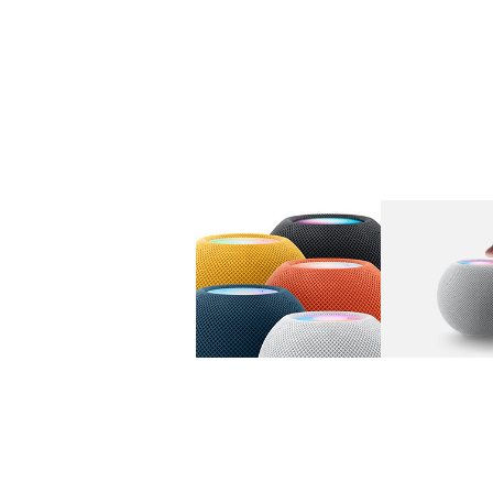
图库
图像
1