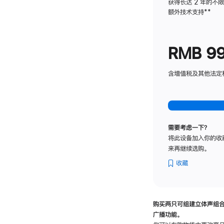
获得长达 2 年的不
额外技术支持
脚
**
注
RMB 9
含增值税及其他法定税费
需要考虑一下？
将此设备加入你的收
来再继续选购。
收藏
购买两只可组建立体声组
广播功能。