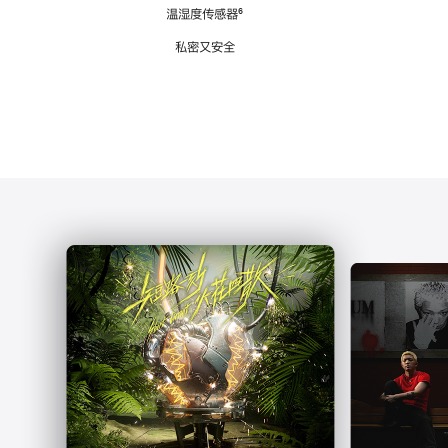
注
温湿度传感器
脚
⁶
注
私密又安全