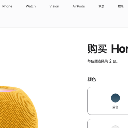
iPhone
Watch
Vision
AirPods
家居
娱乐
购买 Hom
每位顾客限购 2 台。
颜色
蓝色