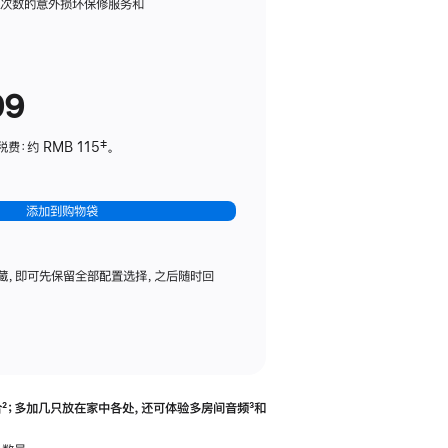
务
限次数的意外损坏保修服务和
计
划
(适
99
用
于
：约 RMB 115‡。
HomePod
mini)
添加到购物袋
藏，即可先保留全部配置选择，之后随时回
合
脚
²；多加几只放在家中各处，还可体验多‍房‍间音频
脚
³和
注
注