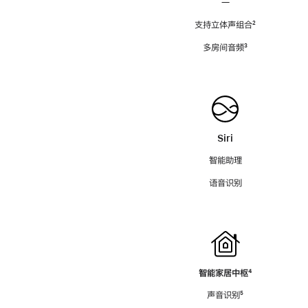
—
支持立体声组合
脚
²
注
多房间音频
脚
³
注
Siri
智能助理
语音识别
智能家居中枢
脚
⁴
注
声音识别
脚
⁵