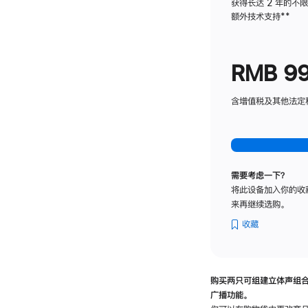
获得长达 2 年的不
额外技术支持
脚
**
注
RMB 9
含增值税及其他法定税费
需要考虑一下？
将此设备加入你的收
来再继续选购。
收藏
购买两只可组建立体声组
广播功能。