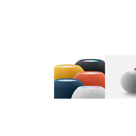
图库
图像
1