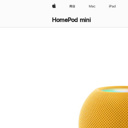
Apple
商店
Mac
iPad
HomePod mini
购
买
HomePod mini