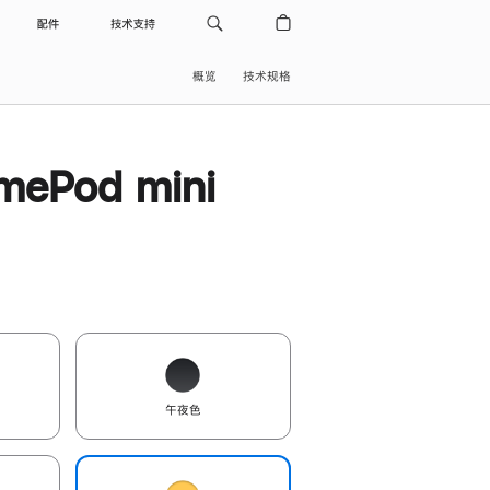
配件
技术支持
概览
技术规格
ePod mini
午夜色