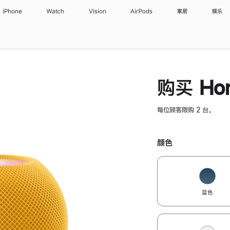
iPhone
Watch
Vision
AirPods
家居
娱乐
购买 Hom
每位顾客限购 2 台。
颜色
蓝色