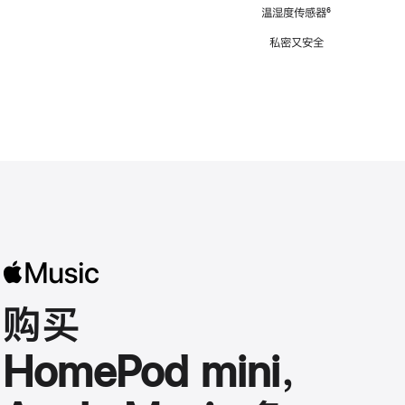
注
温湿度传感器
脚
⁶
注
私密又安全
购买
HomePod mini，