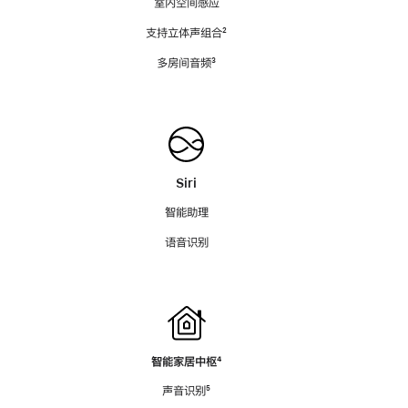
室内空间感应
支持立体声组合
脚
²
注
多房间音频
脚
³
注
Siri
智能助理
语音识别
智能家居中枢
脚
⁴
注
声音识别
脚
⁵