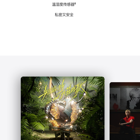
注
温湿度传感器
脚
⁶
注
私密又安全