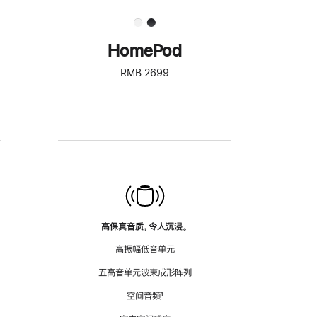
HomePod
RMB 2699
高保真音质，令人沉浸。
高振幅低音单元
五高音单元波束成形阵列
空间音频
脚
¹
注