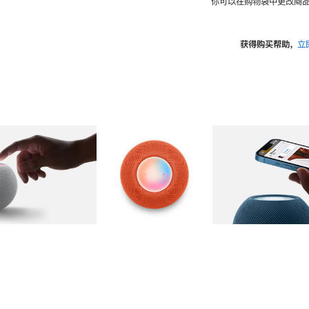
你可以在购物袋中更改商品
获得购买帮助，
立
图库
图像
2
图库
图像
3
图