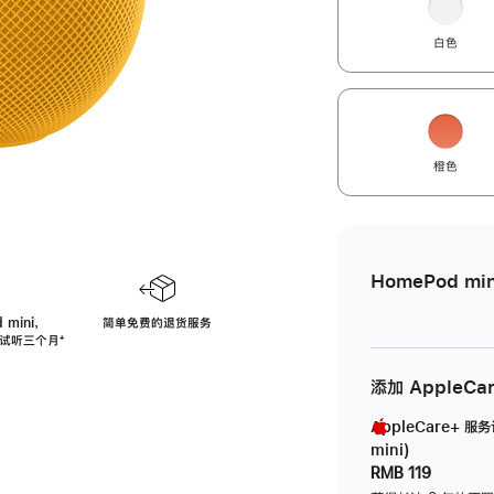
白色
橙色
HomePod min
 mini，
简单免费的退货服务
免费试听三个月
脚
⁺
注
添加 AppleCa
AppleCare+ 服
mini)
RMB 119