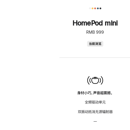
HomePod mini
RMB 999
HomePod
当前浏览
mini
身材小巧，声音超震撼。
全频驱动单元
双振动抵消无源辐射器
—