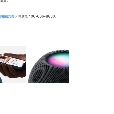
数量。
即在线交流
(在
或致电
400-666-8800。
新
窗
口
中
打
开)
库
图像
4
图库
图像
5