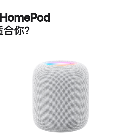
HomePod
适合你？
进
一
步
了
解
HomePod<