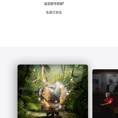
注
温湿度传感器
脚
⁶
注
私密又安全