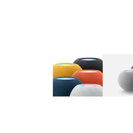
图库
图像
1