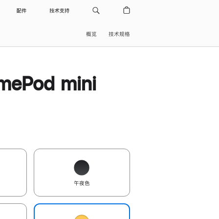
配件
技术支持
概览
技术规格
ePod mini
午夜色