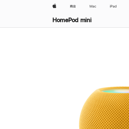
Apple
商店
Mac
iPad
HomePod mini
购
买
HomePod mini