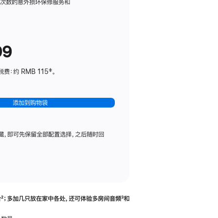
务
限次数的意外损坏保修服务和
计
划
(适
99
用
于
：约 RMB 115‡。
HomePod
mini)
添加到购物袋
藏，即可先保留全部配置选择，之后随时回
合
脚
²；多加几只放在家中各处，还可体验多‍房‍间音频
脚
³和
注
注