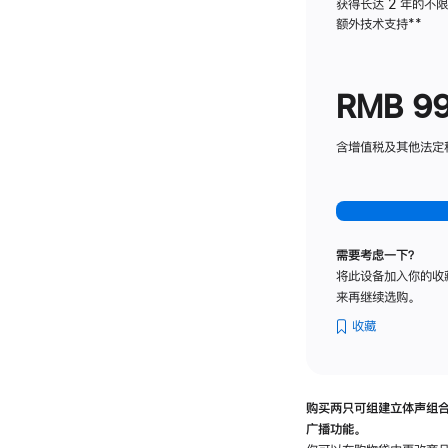
获得长达 2 年的不
额外技术支持
脚
**
注
RMB 9
含增值税及其他法定税费
需要考虑一下？
将此设备加入你的收
来再继续选购。
收藏
购买两只可组建立体声组
广播功能。