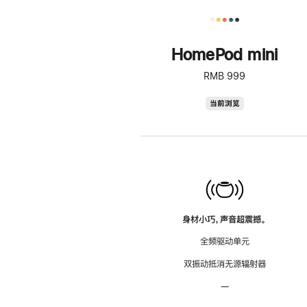
HomePod mini
RMB 999
HomePod
当前浏览
mini
身材小巧，声音超震撼。
全频驱动单元
双振动抵消无源辐射器
—