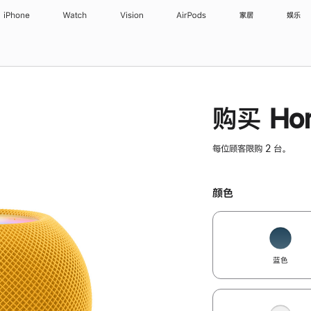
iPhone
Watch
Vision
AirPods
家居
娱乐
购买 Hom
每位顾客限购 2 台。
颜色
蓝色