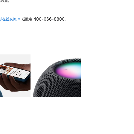
数量。
即在线交流
(在
或致电
400-666-8800。
新
窗
口
中
打
开)
库
图像
4
图库
图像
5