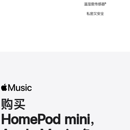
注
温湿度传感器
脚
⁶
注
私密又安全
购买
HomePod mini，