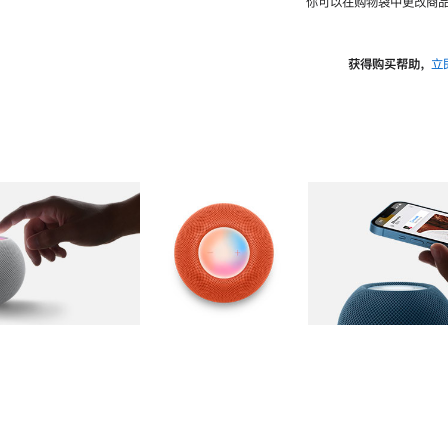
你可以在购物袋中更改商品
获得购买帮助，
立
图库
图像
2
图库
图像
3
图