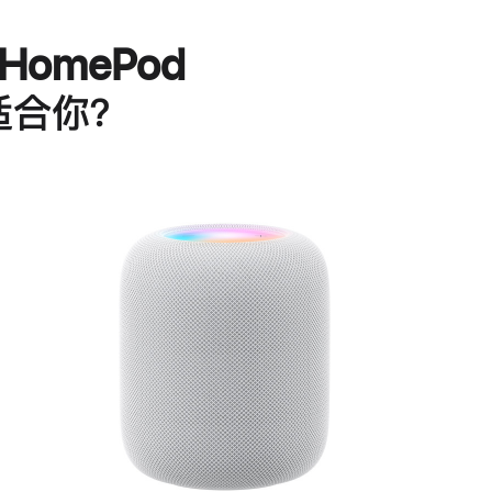
HomePod
适合你？
进
一
步
了
解
HomePod<