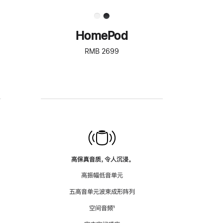
HomePod
RMB 2699
高保真音质，令人沉浸。
高振幅低音单元
五高音单元波束成形阵列
空间音频
脚
¹
注