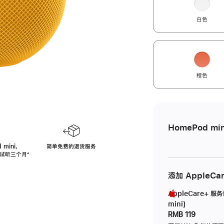
白色
橙色
HomePod min
 mini，
简单免费的退货服务
免费试听三个月
脚
⁺
注
添加 AppleCa
AppleCare+ 服
mini)
RMB 119