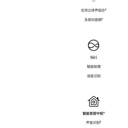
—
支持立体声组合
脚
²
注
多房间音频
脚
³
注
Siri
智能助理
语音识别
智能家居中枢
脚
⁴
注
声音识别
脚
⁵