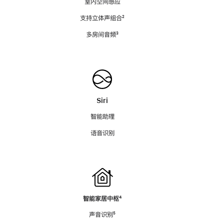
室内空间感应
支持立体声组合
脚
²
注
多房间音频
脚
³
注
Siri
智能助理
语音识别
智能家居中枢
脚
⁴
注
声音识别
脚
⁵