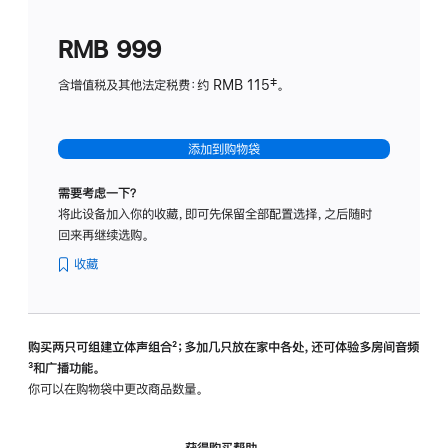
划
(适
RMB 999
用
于
含增值税及其他法定税费：约 RMB 115‡。
HomeP
mini)
添加到购物袋
需要考虑一下？
将此设备加入你的收藏，即可先保留全部配置选择，之后随时
回来再继续选购。
收藏
购买两只可组建立体声组合
脚
²；多加几只放在家中各处，还可体验多‍房‍间音频
脚
³和广播功能。
注
注
你可以在购物袋中更改商品数量。
获得购买帮助，