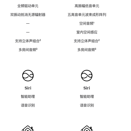
全频驱动单元
高振幅低音单元
双振动抵消无源辐射器
五高音单元波束成形阵列
—
空间音频
脚
¹
注
—
室内空间感应
支持立体声组合
脚
²
支持立体声组合
脚
²
注
注
多房间音频
脚
³
多房间音频
脚
³
注
注
Siri
Siri
智能助理
智能助理
语音识别
语音识别