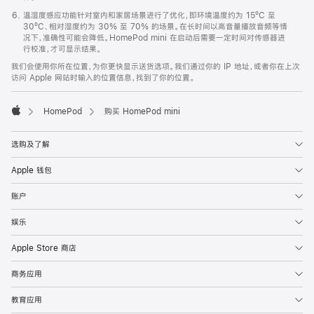
温湿度感应功能针对室内和家居场景进行了优化，即环境温度约为 15ºC 至
30ºC、相对湿度约为 30% 至 70% 的场景。在长时间以高音量播放音频等情
况下，准确性可能会降低。HomePod mini 在启动后需要一定时间对传感器进
行校准，才可显示结果。
我们会使用你所在位置，为你更快显示送货选项。我们通过你的 IP 地址，或者你在上次
访问 Apple 网站时输入的位置信息，找到了你的位置。
HomePod
购买 HomePod mini
Apple
选购及了解
Apple 钱包
账户
娱乐
Apple Store 商店
商务应用
教育应用