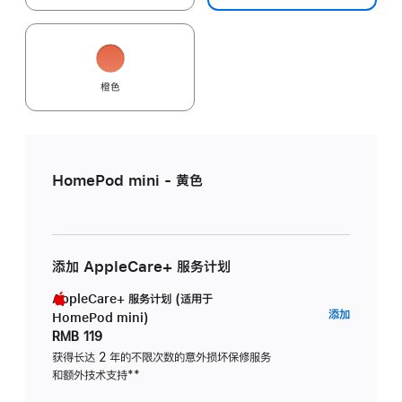
橙色
HomePod mini - 黄色
添加 AppleCare+ 服务计划
AppleCare+ 服务计划 (适用于
AppleC
添加
HomePod mini)
服
RMB 119
务
获得长达 2 年的不限次数的意外损坏保修服务
和额外技术支持
脚
**
计
注