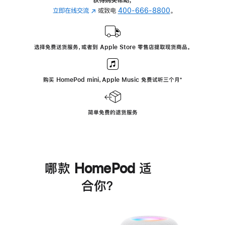
立即在线交流
(在
或致电
400-666-8800
。
新
窗
口
选择免费送货服务，或者到 Apple Store 零售店提取现货商品。
中
打
开)
购买 HomePod mini，Apple Music 免费试听三个月
脚
⁺
注
简单免费的退货服务
哪款 HomePod 适
合你？
进
一
步