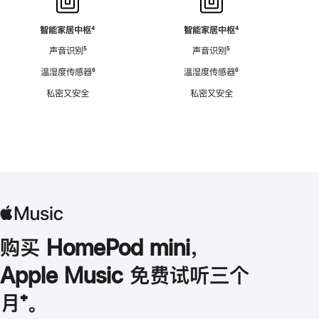
智能家居中枢
脚
⁴
智能家居中枢
脚
⁴
注
注
声音识别
脚
⁵
声音识别
脚
⁵
注
注
温湿度传感器
脚
⁶
温湿度传感器
脚
⁶
注
注
私密又安全
私密又安全
购买 HomePod mini，
Apple Music 免费试听三个
月
脚
⁺。