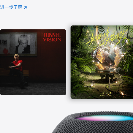
注
进一步了解
Apple
(在
Music
新
窗
口
中
打
开)