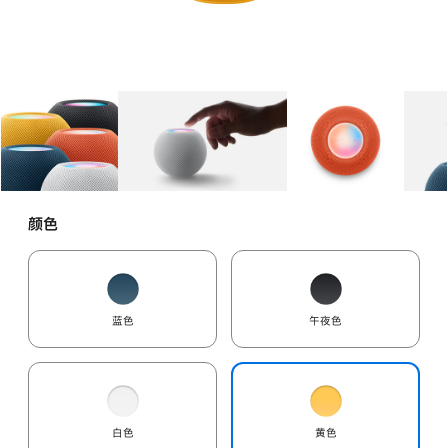
图库
图像
1
图库
图像
2
图库
图像
3
颜色
蓝色
午夜色
白色
黄色