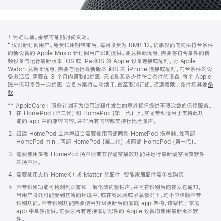
网
脚
‡ 为近似值。金额可能随时间变动。
注
页
⁺ 仅限新订阅用户。免费试用期结束后，每月收费为 RMB 12。优惠仅面向购买符合条件
页
的新设备的 Apple Music 新订阅用户限时提供。要兑换此优惠，需要将符合条件的音
频设备与运行最新版本 iOS 或 iPadOS 的 Apple 设备连接或配对。为 Apple
脚
Watch 兑换此优惠，需要与运行最新版本 iOS 的 iPhone 连接或配对。符合条件的设
备激活后，需要在 3 个月内领取此优惠。无论购买多少件符合条件的设备，每个 Apple
账户仅可享受一次优惠。会员方案将自动续订，直至取消订阅。须遵循限制条件和其他
条
款
。
(在
新
** AppleCare+ 服务计划可为使用过程中发生的意外损坏提供不限次数的保修服务。
窗
在 HomePod (第二代) 和 HomePod (第一代) 上，空间音频适用于支持此功
口
能的 app 中的兼容内容。并非所有内容都支持杜比全景声。
中
打
组建 HomePod 立体声组合需要使用两部同款 HomePod 扬声器，如两部
开)
HomePod mini、两部 HomePod (第二代) 或两部 HomePod (第一代)。
需要使用多部 HomePod 扬声器或兼容隔空播放功能并运行最新隔空播放软件
的扬声器。
需要使用支持 HomeKit 或 Matter 的配件。智能家居配件需单独购买。
声音识别功能可检测到烟雾和一氧化碳的警报声，并可在识别后向你发送通知。
当用户身处可能受到伤害的环境中，或在高风险或紧急情况下，均不应依赖声音
识别功能。声音识别功能需要使用升级更新后的家庭 app 架构，该架构于家庭
app 中单独提供。它要求所有连接家居配件的 Apple 设备均使用最新版本软
件。