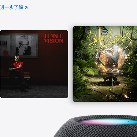
注
进一步了解
Apple
(在
Music
新
窗
口
中
打
开)