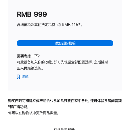
划
(适
RMB 999
用
于
含增值税及其他法定税费：约 RMB 115‡。
HomeP
mini)
添加到购物袋
需要考虑一下？
将此设备加入你的收藏，即可先保留全部配置选择，之后随时
回来再继续选购。
收藏
购买两只可组建立体声组合
脚
²；多加几只放在家中各处，还可体验多‍房‍间音频
脚
³和广播功能。
注
注
你可以在购物袋中更改商品数量。
获得购买帮助，