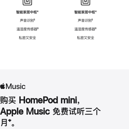
智能家居中枢
脚
⁴
智能家居中枢
脚
⁴
注
注
声音识别
脚
⁵
声音识别
脚
⁵
注
注
温湿度传感器
脚
⁶
温湿度传感器
脚
⁶
注
注
私密又安全
私密又安全
购买 HomePod mini，
Apple Music 免费试听三个
月
脚
⁺。