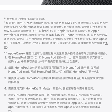
网
脚
‡ 为近似值。金额可能随时间变动。
注
页
⁺ 仅限新订阅用户。免费试用期结束后，每月收费为 RMB 12。优惠仅面向购买符合条件
页
的新设备的 Apple Music 新订阅用户限时提供。要兑换此优惠，需要将符合条件的音
频设备与运行最新版本 iOS 或 iPadOS 的 Apple 设备连接或配对。为 Apple
脚
Watch 兑换此优惠，需要与运行最新版本 iOS 的 iPhone 连接或配对。符合条件的设
备激活后，需要在 3 个月内领取此优惠。无论购买多少件符合条件的设备，每个 Apple
账户仅可享受一次优惠。会员方案将自动续订，直至取消订阅。须遵循限制条件和其他
条
款
。
(在
新
** AppleCare+ 服务计划可为使用过程中发生的意外损坏提供不限次数的保修服务。
窗
在 HomePod (第二代) 和 HomePod (第一代) 上，空间音频适用于支持此功
口
能的 app 中的兼容内容。并非所有内容都支持杜比全景声。
中
打
组建 HomePod 立体声组合需要使用两部同款 HomePod 扬声器，如两部
开)
HomePod mini、两部 HomePod (第二代) 或两部 HomePod (第一代)。
需要使用多部 HomePod 扬声器或兼容隔空播放功能并运行最新隔空播放软件
的扬声器。
需要使用支持 HomeKit 或 Matter 的配件。智能家居配件需单独购买。
声音识别功能可检测到烟雾和一氧化碳的警报声，并可在识别后向你发送通知。
当用户身处可能受到伤害的环境中，或在高风险或紧急情况下，均不应依赖声音
识别功能。声音识别功能需要使用升级更新后的家庭 app 架构，该架构于家庭
app 中单独提供。它要求所有连接家居配件的 Apple 设备均使用最新版本软
件。