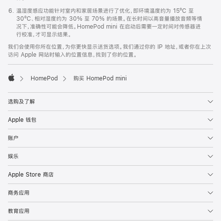
温湿度感应功能针对室内和家居场景进行了优化，即环境温度约为 15ºC 至
30ºC、相对湿度约为 30% 至 70% 的场景。在长时间以高音量播放音频等情
况下，准确性可能会降低。HomePod mini 在启动后需要一定时间对传感器进
行校准，才可显示结果。
我们会使用你所在位置，为你更快显示送货选项。我们通过你的 IP 地址，或者你在上次
访问 Apple 网站时输入的位置信息，找到了你的位置。
HomePod
购买 HomePod mini
Apple
选购及了解
Apple 钱包
账户
娱乐
Apple Store 商店
商务应用
教育应用