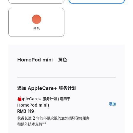
橙色
HomePod mini - 黄色
添加 AppleCare+ 服务计划
AppleCare+ 服务计划 (适用于
AppleC
添加
HomePod mini)
服
RMB 119
务
获得长达 2 年的不限次数的意外损坏保修服务
和额外技术支持
脚
**
计
注