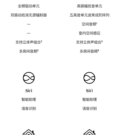
全频驱动单元
高振幅低音单元
双振动抵消无源辐射器
五高音单元波束成形阵列
—
空间音频
脚
¹
注
—
室内空间感应
支持立体声组合
脚
²
支持立体声组合
脚
²
注
注
多房间音频
脚
³
多房间音频
脚
³
注
注
Siri
Siri
智能助理
智能助理
语音识别
语音识别