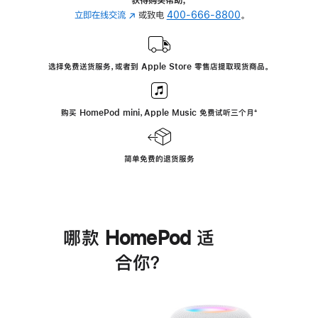
立即在线交流
(在
或致电
400-666-8800
。
新
窗
口
选择免费送货服务，或者到 Apple Store 零售店提取现货商品。
中
打
开)
购买 HomePod mini，Apple Music 免费试听三个月
脚
⁺
注
简单免费的退货服务
哪款 HomePod 适
合你？
进
一
步