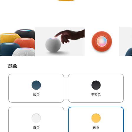
图库
图像
1
图库
图像
2
图库
图像
3
颜色
蓝色
午夜色
白色
黄色