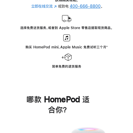
立即在线交流
(在
或致电
400-666-8800
。
新
窗
口
选择免费送货服务，或者到 Apple Store 零售店提取现货商品。
中
打
开)
购买 HomePod mini，Apple Music 免费试听三个月
脚
⁺
注
简单免费的退货服务
哪款 HomePod 适
合你？
进
一
步