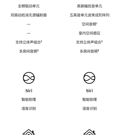
全频驱动单元
高振幅低音单元
双振动抵消无源辐射器
五高音单元波束成形阵列
—
空间音频
脚
¹
注
—
室内空间感应
支持立体声组合
脚
²
支持立体声组合
脚
²
注
注
多房间音频
脚
³
多房间音频
脚
³
注
注
Siri
Siri
智能助理
智能助理
语音识别
语音识别