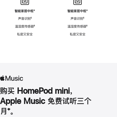
智能家居中枢
脚
⁴
智能家居中枢
脚
⁴
注
注
声音识别
脚
⁵
声音识别
脚
⁵
注
注
温湿度传感器
脚
⁶
温湿度传感器
脚
⁶
注
注
私密又安全
私密又安全
购买 HomePod mini，
Apple Music 免费试听三个
月
脚
⁺。