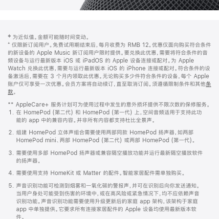
网
脚
‡ 为近似值。金额可能随时间变动。
注
页
⁺ 仅限新订阅用户。免费试用期结束后，每月收费为 RMB 12。优惠仅面向购买符合条件
页
的新设备的 Apple Music 新订阅用户限时提供。要兑换此优惠，需要将符合条件的音
频设备与运行最新版本 iOS 或 iPadOS 的 Apple 设备连接或配对。为 Apple
脚
Watch 兑换此优惠，需要与运行最新版本 iOS 的 iPhone 连接或配对。符合条件的设
备激活后，需要在 3 个月内领取此优惠。无论购买多少件符合条件的设备，每个 Apple
账户仅可享受一次优惠。会员方案将自动续订，直至取消订阅。须遵循限制条件和其他
条
款
。
(在
新
** AppleCare+ 服务计划可为使用过程中发生的意外损坏提供不限次数的保修服务。
窗
在 HomePod (第二代) 和 HomePod (第一代) 上，空间音频适用于支持此功
口
能的 app 中的兼容内容。并非所有内容都支持杜比全景声。
中
打
组建 HomePod 立体声组合需要使用两部同款 HomePod 扬声器，如两部
开)
HomePod mini、两部 HomePod (第二代) 或两部 HomePod (第一代)。
需要使用多部 HomePod 扬声器或兼容隔空播放功能并运行最新隔空播放软件
的扬声器。
需要使用支持 HomeKit 或 Matter 的配件。智能家居配件需单独购买。
声音识别功能可检测到烟雾和一氧化碳的警报声，并可在识别后向你发送通知。
当用户身处可能受到伤害的环境中，或在高风险或紧急情况下，均不应依赖声音
识别功能。声音识别功能需要使用升级更新后的家庭 app 架构，该架构于家庭
app 中单独提供。它要求所有连接家居配件的 Apple 设备均使用最新版本软
件。