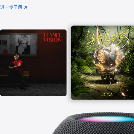
注
进一步了解
Apple
(在
Music
新
窗
口
中
打
开)