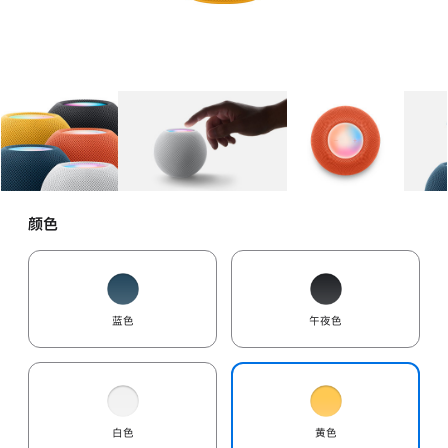
图库
图像
1
图库
图像
2
图库
图像
3
颜色
蓝色
午夜色
白色
黄色