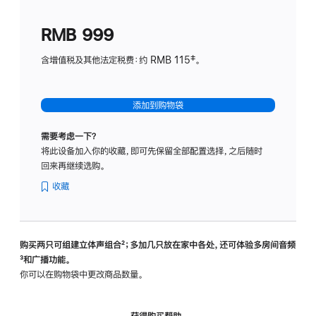
划
(适
RMB 999
用
于
含增值税及其他法定税费：约 RMB 115‡。
HomeP
mini)
添加到购物袋
需要考虑一下？
将此设备加入你的收藏，即可先保留全部配置选择，之后随时
回来再继续选购。
收藏
购买两只可组建立体声组合
脚
²；多加几只放在家中各处，还可体验多‍房‍间音频
脚
³和广播功能。
注
注
你可以在购物袋中更改商品数量。
获得购买帮助，