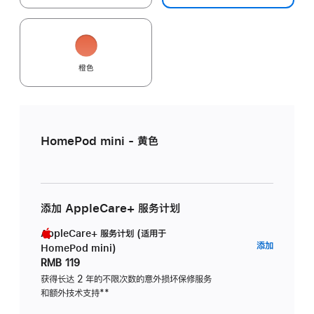
橙色
HomePod mini - 黄色
添加 AppleCare+ 服务计划
AppleCare+ 服务计划 (适用于
AppleC
添加
HomePod mini)
服
RMB 119
务
获得长达 2 年的不限次数的意外损坏保修服务
和额外技术支持
脚
**
计
注