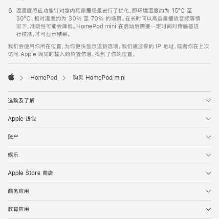
温湿度感应功能针对室内和家居场景进行了优化，即环境温度约为 15ºC 至
30ºC、相对湿度约为 30% 至 70% 的场景。在长时间以高音量播放音频等情
况下，准确性可能会降低。HomePod mini 在启动后需要一定时间对传感器进
行校准，才可显示结果。
我们会使用你所在位置，为你更快显示送货选项。我们通过你的 IP 地址，或者你在上次
访问 Apple 网站时输入的位置信息，找到了你的位置。
HomePod
购买 HomePod mini
Apple
选购及了解
Apple 钱包
账户
娱乐
Apple Store 商店
商务应用
教育应用