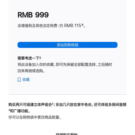
划
(适
RMB 999
用
于
含增值税及其他法定税费：约 RMB 115‡。
HomeP
mini)
添加到购物袋
需要考虑一下？
将此设备加入你的收藏，即可先保留全部配置选择，之后随时
回来再继续选购。
收藏
购买两只可组建立体声组合
脚
²；多加几只放在家中各处，还可体验多‍房‍间音频
脚
³和广播功能。
注
注
你可以在购物袋中更改商品数量。
获得购买帮助，