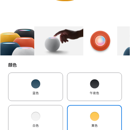
图库
图像
1
图库
图像
2
图库
图像
3
颜色
蓝色
午夜色
白色
黄色