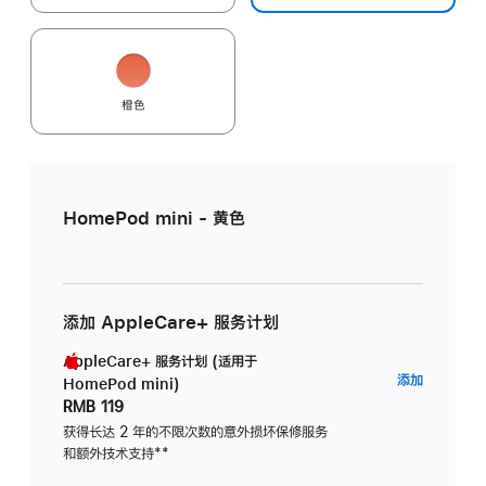
橙色
HomePod mini - 黄色
添加 AppleCare+ 服务计划
AppleCare+ 服务计划 (适用于
AppleC
添加
HomePod mini)
服
RMB 119
务
获得长达 2 年的不限次数的意外损坏保修服务
和额外技术支持
脚
**
计
注