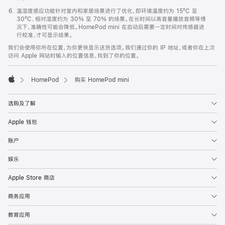
温湿度感应功能针对室内和家居场景进行了优化，即环境温度约为 15ºC 至
30ºC、相对湿度约为 30% 至 70% 的场景。在长时间以高音量播放音频等情
况下，准确性可能会降低。HomePod mini 在启动后需要一定时间对传感器进
行校准，才可显示结果。
我们会使用你所在位置，为你更快显示送货选项。我们通过你的 IP 地址，或者你在上次
访问 Apple 网站时输入的位置信息，找到了你的位置。
HomePod
购买 HomePod mini
Apple
选购及了解
Apple 钱包
账户
娱乐
Apple Store 商店
商务应用
教育应用