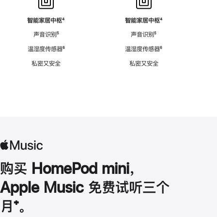
智能家居中枢
脚
⁴
智能家居中枢
脚
⁴
注
注
声音识别
脚
⁵
声音识别
脚
⁵
注
注
温湿度传感器
脚
⁶
温湿度传感器
脚
⁶
注
注
私密又安全
私密又安全
购买 HomePod mini，
Apple Music 免费试听三个
月
脚
⁺。