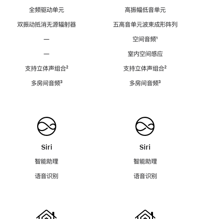
全频驱动单元
高振幅低音单元
双振动抵消无源辐射器
五高音单元波束成形阵列
—
空间音频
脚
¹
注
—
室内空间感应
支持立体声组合
脚
²
支持立体声组合
脚
²
注
注
多房间音频
脚
³
多房间音频
脚
³
注
注
Siri
Siri
智能助理
智能助理
语音识别
语音识别