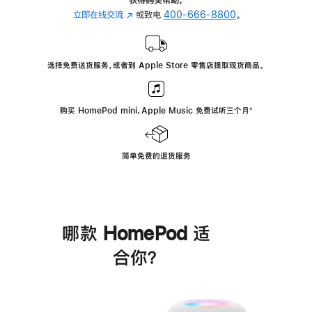
立即在线交流
(在
或致电
400-666-8800
。
新
窗
口
选择免费送货服务，或者到 Apple Store 零售店提取现货商品。
中
打
开)
购买 HomePod mini，Apple Music 免费试听三个月
脚
⁺
注
简单免费的退货服务
哪款 HomePod 适
合你？
进
一
步