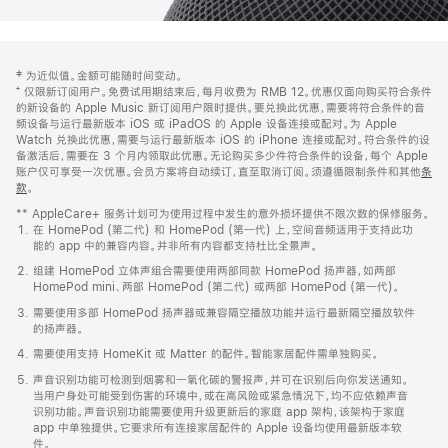
网
脚
‡ 为近似值。金额可能随时间变动。
注
页
⁺ 仅限新订阅用户。免费试用期结束后，每月收费为 RMB 12。优惠仅面向购买符合条件
页
的新设备的 Apple Music 新订阅用户限时提供。要兑换此优惠，需要将符合条件的音
频设备与运行最新版本 iOS 或 iPadOS 的 Apple 设备连接或配对。为 Apple
脚
Watch 兑换此优惠，需要与运行最新版本 iOS 的 iPhone 连接或配对。符合条件的设
备激活后，需要在 3 个月内领取此优惠。无论购买多少件符合条件的设备，每个 Apple
账户仅可享受一次优惠。会员方案将自动续订，直至取消订阅。须遵循限制条件和其他
条
款
。
(在
新
** AppleCare+ 服务计划可为使用过程中发生的意外损坏提供不限次数的保修服务。
窗
在 HomePod (第二代) 和 HomePod (第一代) 上，空间音频适用于支持此功
口
能的 app 中的兼容内容。并非所有内容都支持杜比全景声。
中
打
组建 HomePod 立体声组合需要使用两部同款 HomePod 扬声器，如两部
开)
HomePod mini、两部 HomePod (第二代) 或两部 HomePod (第一代)。
需要使用多部 HomePod 扬声器或兼容隔空播放功能并运行最新隔空播放软件
的扬声器。
需要使用支持 HomeKit 或 Matter 的配件。智能家居配件需单独购买。
声音识别功能可检测到烟雾和一氧化碳的警报声，并可在识别后向你发送通知。
当用户身处可能受到伤害的环境中，或在高风险或紧急情况下，均不应依赖声音
识别功能。声音识别功能需要使用升级更新后的家庭 app 架构，该架构于家庭
app 中单独提供。它要求所有连接家居配件的 Apple 设备均使用最新版本软
件。