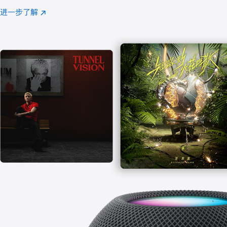
注
进一步了解
Apple
(在
Music
新
窗
口
中
打
开)