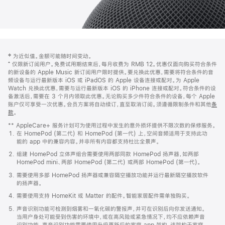
网
脚
‡ 为近似值。金额可能随时间变动。
注
页
⁺ 仅限新订阅用户。免费试用期结束后，每月收费为 RMB 12。优惠仅面向购买符合条件
页
的新设备的 Apple Music 新订阅用户限时提供。要兑换此优惠，需要将符合条件的音
频设备与运行最新版本 iOS 或 iPadOS 的 Apple 设备连接或配对。为 Apple
脚
Watch 兑换此优惠，需要与运行最新版本 iOS 的 iPhone 连接或配对。符合条件的设
备激活后，需要在 3 个月内领取此优惠。无论购买多少件符合条件的设备，每个 Apple
账户仅可享受一次优惠。会员方案将自动续订，直至取消订阅。须遵循限制条件和其他
条
款
。
(在
新
** AppleCare+ 服务计划可为使用过程中发生的意外损坏提供不限次数的保修服务。
窗
在 HomePod (第二代) 和 HomePod (第一代) 上，空间音频适用于支持此功
口
能的 app 中的兼容内容。并非所有内容都支持杜比全景声。
中
打
组建 HomePod 立体声组合需要使用两部同款 HomePod 扬声器，如两部
开)
HomePod mini、两部 HomePod (第二代) 或两部 HomePod (第一代)。
需要使用多部 HomePod 扬声器或兼容隔空播放功能并运行最新隔空播放软件
的扬声器。
需要使用支持 HomeKit 或 Matter 的配件。智能家居配件需单独购买。
声音识别功能可检测到烟雾和一氧化碳的警报声，并可在识别后向你发送通知。
当用户身处可能受到伤害的环境中，或在高风险或紧急情况下，均不应依赖声音
识别功能。声音识别功能需要使用升级更新后的家庭 app 架构，该架构于家庭