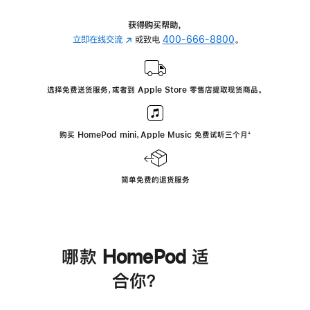
获得购买帮助，
立即在线交流
(在
或致电
400-666-8800
。
新
窗
口
选择免费送货服务，或者到 Apple Store 零售店提取现货商品。
中
打
开)
购买 HomePod mini，Apple Music 免费试听三个月
脚
⁺
注
简单免费的退货服务
哪款 HomePod 适
合你？
进