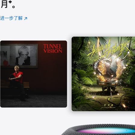
月
脚
⁺。
注
进一步了解
Apple
(在
Music
新
窗
口
中
打
开)