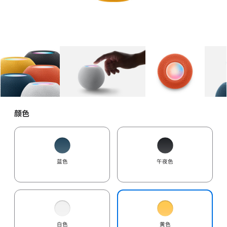
图库
图像
1
图库
图像
2
图库
图像
3
颜色
蓝色
午夜色
白色
黄色