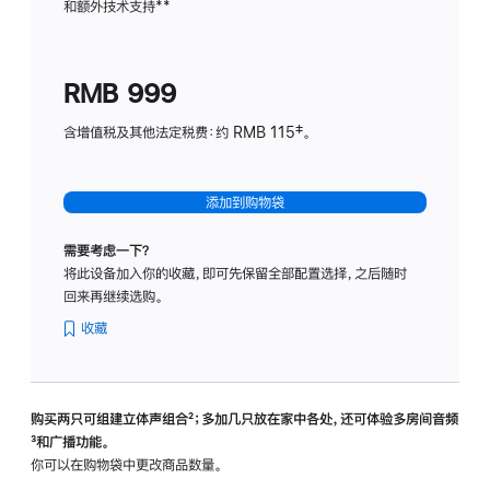
和额外技术支持
脚
**
计
注
划
(适
RMB 999
用
于
含增值税及其他法定税费：约 RMB 115‡。
HomeP
mini)
添加到购物袋
需要考虑一下？
将此设备加入你的收藏，即可先保留全部配置选择，之后随时
回来再继续选购。
收藏
购买两只可组建立体声组合
脚
²；多加几只放在家中各处，还可体验多‍房‍间音频
脚
³和广播功能。
注
注
你可以在购物袋中更改商品数量。