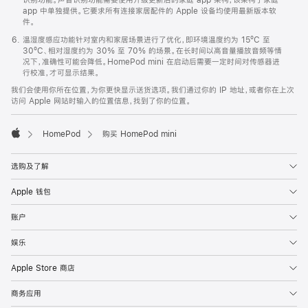
app 中单独提供。它要求所有连接家居配件的 Apple 设备均使用最新版本软
件。
温湿度感应功能针对室内和家居场景进行了优化，即环境温度约为 15ºC 至
30ºC、相对湿度约为 30% 至 70% 的场景。在长时间以高音量播放音频等情
况下，准确性可能会降低。HomePod mini 在启动后需要一定时间对传感器进
行校准，才可显示结果。
我们会使用你所在位置，为你更快显示送货选项。我们通过你的 IP 地址，或者你在上次
访问 Apple 网站时输入的位置信息，找到了你的位置。
HomePod
购买 HomePod mini
Apple
选购及了解
Apple 钱包
账户
娱乐
Apple Store 商店
商务应用