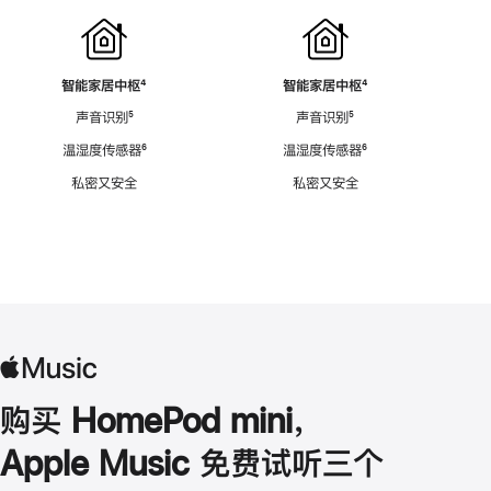
智能家居中枢
脚
⁴
智能家居中枢
脚
⁴
注
注
声音识别
脚
⁵
声音识别
脚
⁵
注
注
温湿度传感器
脚
⁶
温湿度传感器
脚
⁶
注
注
私密又安全
私密又安全
购买 HomePod mini，
Apple Music 免费试听三个