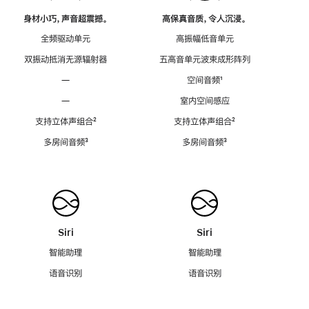
身材小巧，声音超震撼。
高保真音质，令人沉浸。
全频驱动单元
高振幅低音单元
双振动抵消无源辐射器
五高音单元波束成形阵列
—
空间音频
脚
¹
注
—
室内空间感应
支持立体声组合
脚
²
支持立体声组合
脚
²
注
注
多房间音频
脚
³
多房间音频
脚
³
注
注
Siri
Siri
智能助理
智能助理
语音识别
语音识别