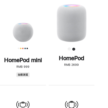
一
步
了
解
HomePod<
HomePod
HomePod mini
RMB 2699
RMB 999
HomePod
当前浏览
mini