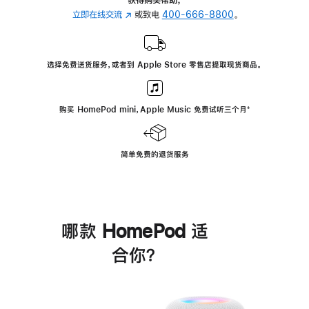
立即在线交流
(在
或致电
400-666-8800
。
新
窗
口
选择免费送货服务，或者到 Apple Store 零售店提取现货商品。
中
打
开)
购买 HomePod mini，Apple Music 免费试听三个月
脚
⁺
注
简单免费的退货服务
哪款 HomePod 适
合你？
进
一
步