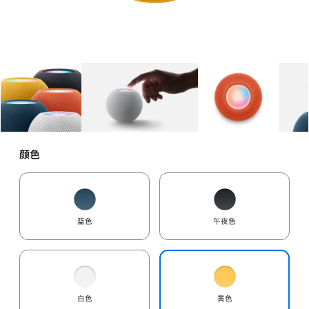
图库
图像
1
图库
图像
2
图库
图像
3
颜色
蓝色
午夜色
白色
黄色