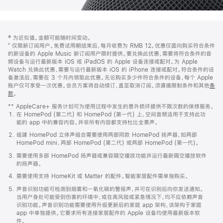
网
脚
‡ 为近似值。金额可能随时间变动。
注
页
⁺ 仅限新订阅用户。免费试用期结束后，每月收费为 RMB 12。优惠仅面向购买符合条件
页
的新设备的 Apple Music 新订阅用户限时提供。要兑换此优惠，需要将符合条件的音
频设备与运行最新版本 iOS 或 iPadOS 的 Apple 设备连接或配对。为 Apple
脚
Watch 兑换此优惠，需要与运行最新版本 iOS 的 iPhone 连接或配对。符合条件的设
备激活后，需要在 3 个月内领取此优惠。无论购买多少件符合条件的设备，每个 Apple
账户仅可享受一次优惠。会员方案将自动续订，直至取消订阅。须遵循限制条件和其他
条
款
。
(在
新
** AppleCare+ 服务计划可为使用过程中发生的意外损坏提供不限次数的保修服务。
窗
在 HomePod (第二代) 和 HomePod (第一代) 上，空间音频适用于支持此功
口
能的 app 中的兼容内容。并非所有内容都支持杜比全景声。
中
打
组建 HomePod 立体声组合需要使用两部同款 HomePod 扬声器，如两部
开)
HomePod mini、两部 HomePod (第二代) 或两部 HomePod (第一代)。
需要使用多部 HomePod 扬声器或兼容隔空播放功能并运行最新隔空播放软件
的扬声器。
需要使用支持 HomeKit 或 Matter 的配件。智能家居配件需单独购买。
声音识别功能可检测到烟雾和一氧化碳的警报声，并可在识别后向你发送通知。
当用户身处可能受到伤害的环境中，或在高风险或紧急情况下，均不应依赖声音
识别功能。声音识别功能需要使用升级更新后的家庭 app 架构，该架构于家庭
app 中单独提供。它要求所有连接家居配件的 Apple 设备均使用最新版本软
件。