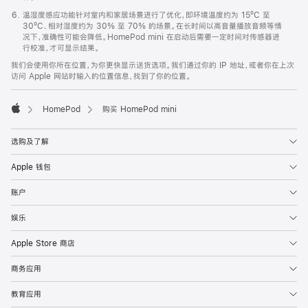
温湿度感应功能针对室内和家居场景进行了优化，即环境温度约为 15ºC 至
30ºC、相对湿度约为 30% 至 70% 的场景。在长时间以高音量播放音频等情
况下，准确性可能会降低。HomePod mini 在启动后需要一定时间对传感器进
行校准，才可显示结果。
我们会使用你所在位置，为你更快显示送货选项。我们通过你的 IP 地址，或者你在上次
访问 Apple 网站时输入的位置信息，找到了你的位置。
HomePod
购买 HomePod mini
Apple
选购及了解
Apple 钱包
账户
娱乐
Apple Store 商店
商务应用
教育应用