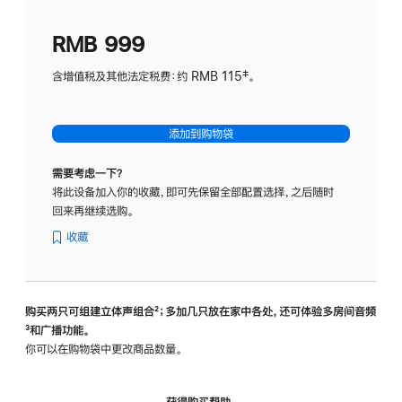
划
(适
RMB 999
用
于
含增值税及其他法定税费：约 RMB 115‡。
HomeP
mini)
添加到购物袋
需要考虑一下？
将此设备加入你的收藏，即可先保留全部配置选择，之后随时
回来再继续选购。
收藏
购买两只可组建立体声组合
脚
²；多加几只放在家中各处，还可体验多‍房‍间音频
脚
³和广播功能。
注
注
你可以在购物袋中更改商品数量。
获得购买帮助，