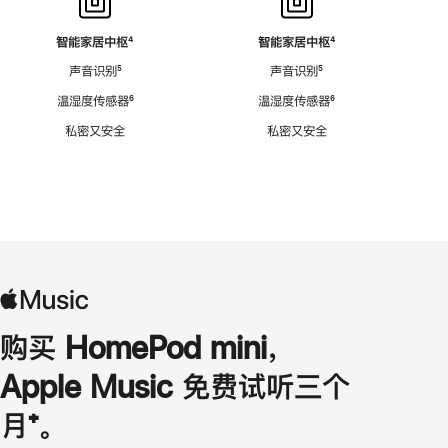
智能家居中枢
脚
⁴
智能家居中枢
脚
⁴
注
注
声音识别
脚
⁵
声音识别
脚
⁵
注
注
温湿度传感器
脚
⁶
温湿度传感器
脚
⁶
注
注
私密又安全
私密又安全
购买 HomePod mini，
Apple Music 免费试听三个
月
脚
⁺。