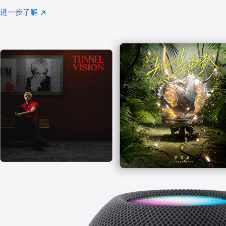
注
进一步了解
Apple
(在
Music
新
窗
口
中
打
开)