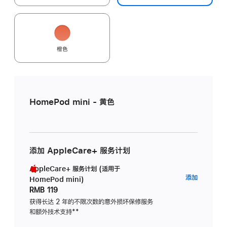
橙色
HomePod mini - 黄色
添加 AppleCare+ 服务计划
AppleCare+ 服务计划 (适用于
AppleC
添加
HomePod mini)
服
RMB 119
务
获得长达 2 年的不限次数的意外损坏保修服务
和额外技术支持
脚
**
计
注