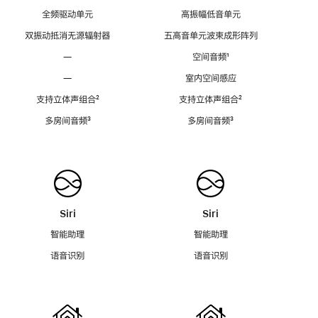
全频驱动单元
高振幅低音单元
双振动抵消无源辐射器
五高音单元波束成形阵列
—
空间音频
脚
¹
注
—
室内空间感应
支持立体声组合
脚
²
支持立体声组合
脚
²
注
注
多房间音频
脚
³
多房间音频
脚
³
注
注
Siri
Siri
智能助理
智能助理
语音识别
语音识别