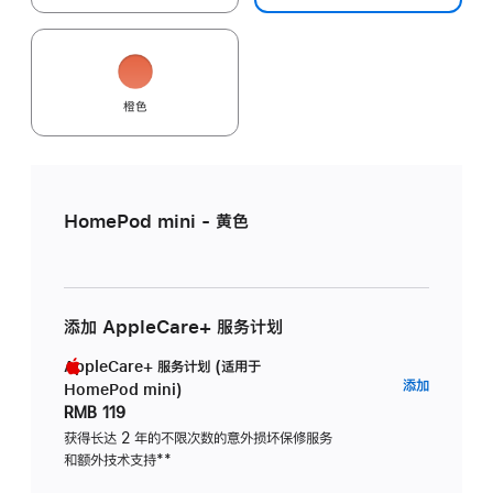
橙色
HomePod mini - 黄色
添加 AppleCare+ 服务计划
AppleCare+ 服务计划 (适用于
AppleC
添加
HomePod mini)
服
RMB 119
务
获得长达 2 年的不限次数的意外损坏保修服务
和额外技术支持
脚
**
计
注