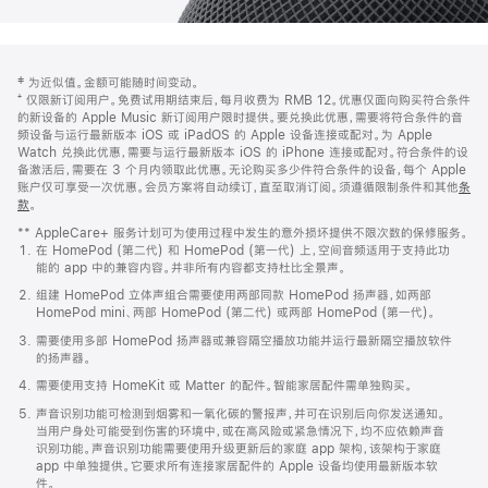
网
脚
‡ 为近似值。金额可能随时间变动。
注
页
⁺ 仅限新订阅用户。免费试用期结束后，每月收费为 RMB 12。优惠仅面向购买符合条件
页
的新设备的 Apple Music 新订阅用户限时提供。要兑换此优惠，需要将符合条件的音
频设备与运行最新版本 iOS 或 iPadOS 的 Apple 设备连接或配对。为 Apple
脚
Watch 兑换此优惠，需要与运行最新版本 iOS 的 iPhone 连接或配对。符合条件的设
备激活后，需要在 3 个月内领取此优惠。无论购买多少件符合条件的设备，每个 Apple
账户仅可享受一次优惠。会员方案将自动续订，直至取消订阅。须遵循限制条件和其他
条
款
。
(在
新
** AppleCare+ 服务计划可为使用过程中发生的意外损坏提供不限次数的保修服务。
窗
在 HomePod (第二代) 和 HomePod (第一代) 上，空间音频适用于支持此功
口
能的 app 中的兼容内容。并非所有内容都支持杜比全景声。
中
打
组建 HomePod 立体声组合需要使用两部同款 HomePod 扬声器，如两部
开)
HomePod mini、两部 HomePod (第二代) 或两部 HomePod (第一代)。
需要使用多部 HomePod 扬声器或兼容隔空播放功能并运行最新隔空播放软件
的扬声器。
需要使用支持 HomeKit 或 Matter 的配件。智能家居配件需单独购买。
声音识别功能可检测到烟雾和一氧化碳的警报声，并可在识别后向你发送通知。
当用户身处可能受到伤害的环境中，或在高风险或紧急情况下，均不应依赖声音
识别功能。声音识别功能需要使用升级更新后的家庭 app 架构，该架构于家庭
app 中单独提供。它要求所有连接家居配件的 Apple 设备均使用最新版本软
件。