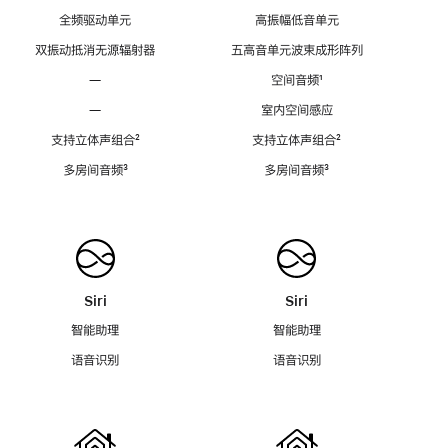
全频驱动单元
高振幅低音单元
双振动抵消无源辐射器
五高音单元波束成形阵列
—
空间音频
脚
¹
注
—
室内空间感应
支持立体声组合
脚
²
支持立体声组合
脚
²
注
注
多房间音频
脚
³
多房间音频
脚
³
注
注
Siri
Siri
智能助理
智能助理
语音识别
语音识别