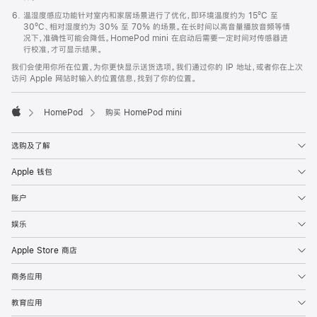
温湿度感应功能针对室内和家居场景进行了优化，即环境温度约为 15ºC 至
30ºC、相对湿度约为 30% 至 70% 的场景。在长时间以高音量播放音频等情
况下，准确性可能会降低。HomePod mini 在启动后需要一定时间对传感器进
行校准，才可显示结果。
我们会使用你所在位置，为你更快显示送货选项。我们通过你的 IP 地址，或者你在上次
访问 Apple 网站时输入的位置信息，找到了你的位置。
HomePod
购买 HomePod mini
Apple
选购及了解
Apple 钱包
账户
娱乐
Apple Store 商店
商务应用
教育应用