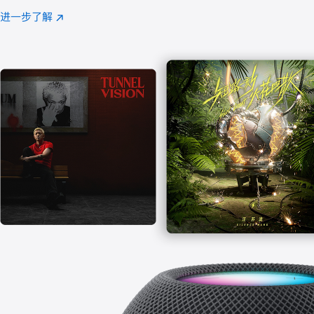
注
进一步了解
Apple
(在
Music
新
窗
口
中
打
开)