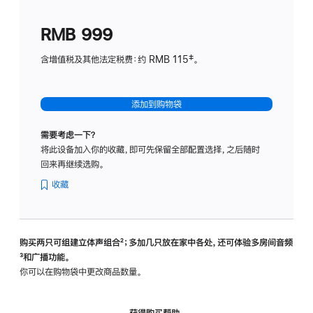
划
(适
RMB 999
用
于
含增值税及其他法定税费：约 RMB 115‡。
HomeP
mini)
添加到购物袋
需要考虑一下？
将此设备加入你的收藏，即可先保留全部配置选择，之后随时
回来再继续选购。
收藏
购买两只可组建立体声组合
脚
²；多加几只放在家中各处，还可体验多‍房‍间音频
脚
³和广播功能。
注
注
你可以在购物袋中更改商品数量。
获得购买帮助，