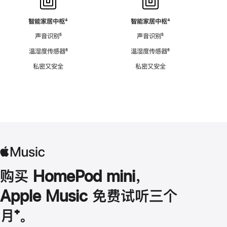
智能家居中枢
脚
⁴
智能家居中枢
脚
⁴
注
注
声音识别
脚
⁵
声音识别
脚
⁵
注
注
温湿度传感器
脚
⁶
温湿度传感器
脚
⁶
注
注
私密又安全
私密又安全
购买 HomePod mini，
Apple Music 免费试听三个
月
脚
⁺。