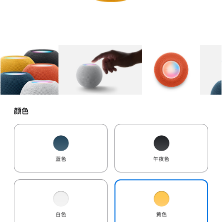
图库
图像
1
图库
图像
2
图库
图像
3
颜色
蓝色
午夜色
白色
黄色