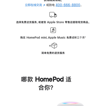
立即在线交流
(在
或致电
400-666-8800
。
新
窗
口
选择免费送货服务，或者到 Apple Store 零售店提取现货商品。
中
打
开)
购买 HomePod mini，Apple Music 免费试听三个月
脚
⁺
注
简单免费的退货服务
哪款 HomePod 适
合你？
进
一
步