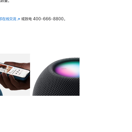
数量。
即在线交流
(在
或致电
400-666-8800。
新
窗
口
中
打
开)
库
图像
4
图库
图像
5