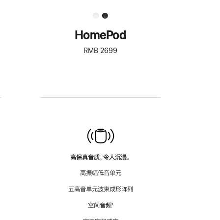
HomePod
RMB 2699
高保真音质，令人沉浸。
高振幅低音单元
五高音单元波束成形阵列
空间音频
脚
¹
注