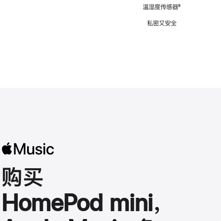
注
温湿度传感器
脚
⁶
注
私密又安全
购买
HomePod mini，