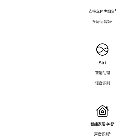
—
支持立体声组合
脚
²
注
多房间音频
脚
³
注
Siri
智能助理
语音识别
智能家居中枢
脚
⁴
注
声音识别
脚
⁵