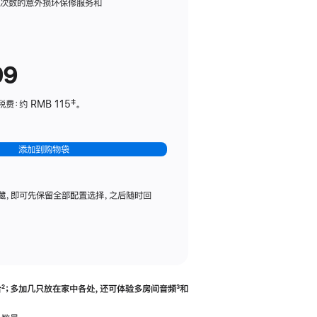
务
限次数的意外损坏保修服务和
计
划
(适
99
用
于
：约 RMB 115‡。
HomePod
mini)
添加到购物袋
藏，即可先保留全部配置选择，之后随时回
合
脚
²；多加几只放在家中各处，还可体验多‍房‍间音频
脚
³和
注
注