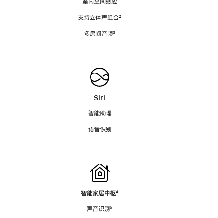
室内空间感应
支持立体声组合
脚
²
注
多房间音频
脚
³
注
Siri
智能助理
语音识别
智能家居中枢
脚
⁴
注
声音识别
脚
⁵