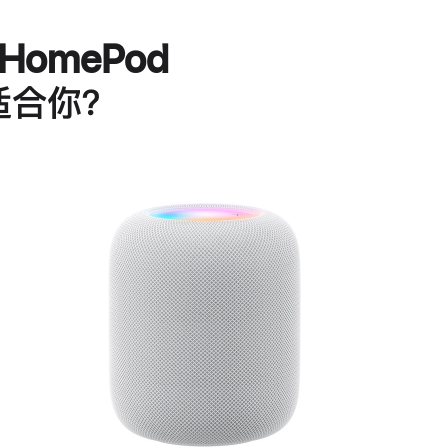
HomePod
适合你？
进
一
步
了
解
HomePod<