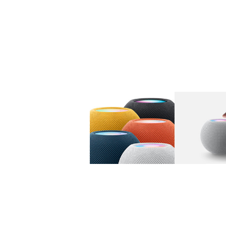
图库
图像
1