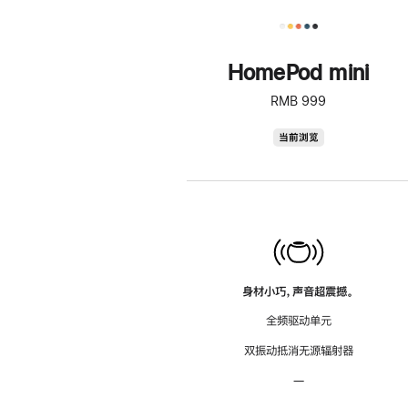
HomePod mini
RMB 999
HomePod
当前浏览
mini
身材小巧，声音超震撼。
全频驱动单元
双振动抵消无源辐射器
—