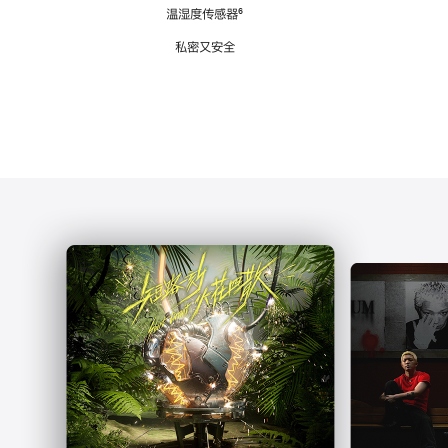
注
温湿度传感器
脚
⁶
注
私密又安全