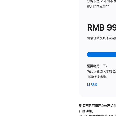
获得长达 2 年的不
额外技术支持
脚
**
注
RMB 9
含增值税及其他法定税费
需要考虑一下？
将此设备加入你的收
来再继续选购。
收藏
购买两只可组建立体声组
广播功能。