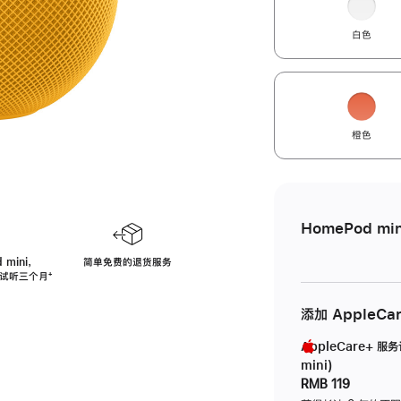
白色
橙色
HomePod min
 mini，
简单免费的退货服务
免费试听三个月
脚
⁺
注
添加 AppleCa
AppleCare+ 服
mini)
RMB 119