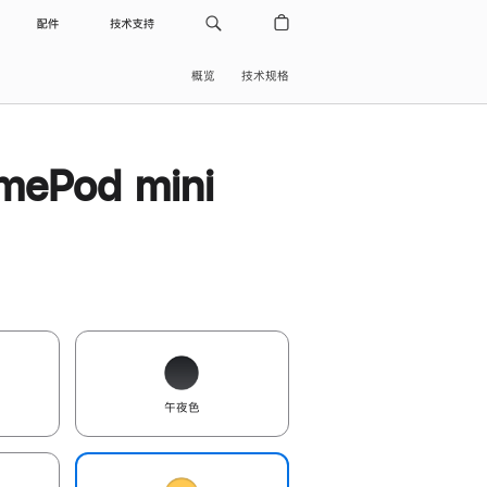
配件
技术支持
概览
技术规格
ePod mini
午夜色