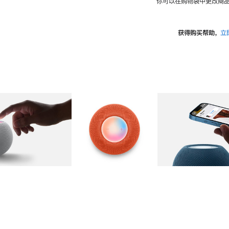
你可以在购物袋中更改商品
获得购买帮助，
立
图库
图像
2
图库
图像
3
图