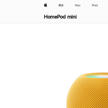
Apple
商店
Mac
iPad
HomePod mini
购
买
HomePod mini