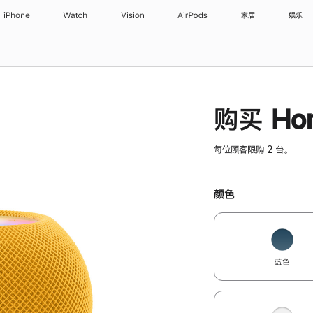
iPhone
Watch
Vision
AirPods
家居
娱乐
购买 Hom
每位顾客限购 2 台。
颜色
蓝色