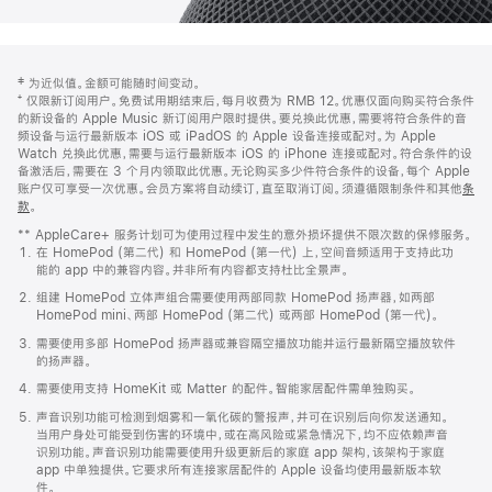
网
脚
‡ 为近似值。金额可能随时间变动。
注
页
⁺ 仅限新订阅用户。免费试用期结束后，每月收费为 RMB 12。优惠仅面向购买符合条件
页
的新设备的 Apple Music 新订阅用户限时提供。要兑换此优惠，需要将符合条件的音
频设备与运行最新版本 iOS 或 iPadOS 的 Apple 设备连接或配对。为 Apple
脚
Watch 兑换此优惠，需要与运行最新版本 iOS 的 iPhone 连接或配对。符合条件的设
备激活后，需要在 3 个月内领取此优惠。无论购买多少件符合条件的设备，每个 Apple
账户仅可享受一次优惠。会员方案将自动续订，直至取消订阅。须遵循限制条件和其他
条
款
。
(在
新
** AppleCare+ 服务计划可为使用过程中发生的意外损坏提供不限次数的保修服务。
窗
在 HomePod (第二代) 和 HomePod (第一代) 上，空间音频适用于支持此功
口
能的 app 中的兼容内容。并非所有内容都支持杜比全景声。
中
打
组建 HomePod 立体声组合需要使用两部同款 HomePod 扬声器，如两部
开)
HomePod mini、两部 HomePod (第二代) 或两部 HomePod (第一代)。
需要使用多部 HomePod 扬声器或兼容隔空播放功能并运行最新隔空播放软件
的扬声器。
需要使用支持 HomeKit 或 Matter 的配件。智能家居配件需单独购买。
声音识别功能可检测到烟雾和一氧化碳的警报声，并可在识别后向你发送通知。
当用户身处可能受到伤害的环境中，或在高风险或紧急情况下，均不应依赖声音
识别功能。声音识别功能需要使用升级更新后的家庭 app 架构，该架构于家庭
app 中单独提供。它要求所有连接家居配件的 Apple 设备均使用最新版本软
件。