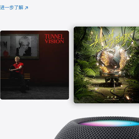
注
进一步了解
Apple
(在
Music
新
窗
口
中
打
开)