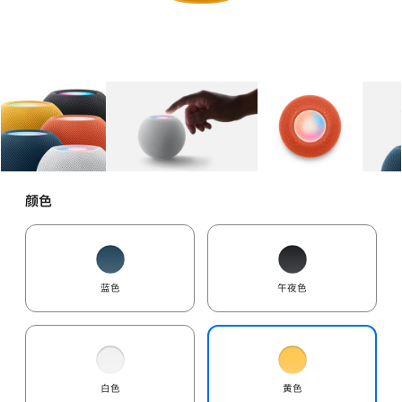
图库
图像
1
图库
图像
2
图库
图像
3
颜色
蓝色
午夜色
白色
黄色