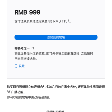
划
(适
RMB 999
用
于
含增值税及其他法定税费：约 RMB 115‡。
HomeP
mini)
添加到购物袋
需要考虑一下？
将此设备加入你的收藏，即可先保留全部配置选择，之后随时
回来再继续选购。
收藏
购买两只可组建立体声组合
脚
²；多加几只放在家中各处，还可体验多‍房‍间音频
脚
³和广播功能。
注
注
你可以在购物袋中更改商品数量。
获得购买帮助，