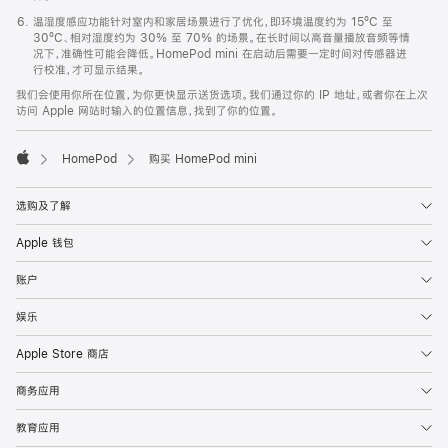
温湿度感应功能针对室内和家居场景进行了优化，即环境温度约为 15ºC 至
30ºC、相对湿度约为 30% 至 70% 的场景。在长时间以高音量播放音频等情
况下，准确性可能会降低。HomePod mini 在启动后需要一定时间对传感器进
行校准，才可显示结果。
我们会使用你所在位置，为你更快显示送货选项。我们通过你的 IP 地址，或者你在上次
访问 Apple 网站时输入的位置信息，找到了你的位置。
HomePod
购买 HomePod mini
Apple
选购及了解
Apple 钱包
账户
娱乐
Apple Store 商店
商务应用
教育应用