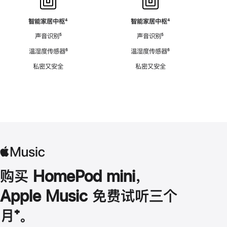
智能家居中枢
脚
⁴
智能家居中枢
脚
⁴
注
注
声音识别
脚
⁵
声音识别
脚
⁵
注
注
温湿度传感器
脚
⁶
温湿度传感器
脚
⁶
注
注
私密又安全
私密又安全
购买 HomePod mini，
Apple Music 免费试听三个
月
脚
⁺。