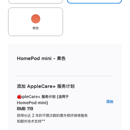
橙色
HomePod mini - 黄色
添加 AppleCare+ 服务计划
AppleCare+ 服务计划 (适用于
AppleC
添加
HomePod mini)
服
RMB 119
务
获得长达 2 年的不限次数的意外损坏保修服务
和额外技术支持
脚
**
计
注