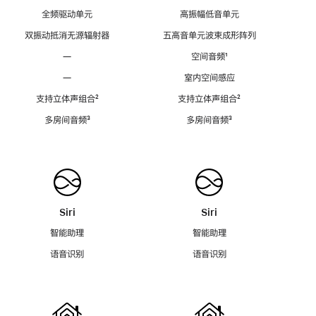
全频驱动单元
高振幅低音单元
双振动抵消无源辐射器
五高音单元波束成形阵列
—
空间音频
脚
¹
注
—
室内空间感应
支持立体声组合
脚
²
支持立体声组合
脚
²
注
注
多房间音频
脚
³
多房间音频
脚
³
注
注
Siri
Siri
智能助理
智能助理
语音识别
语音识别