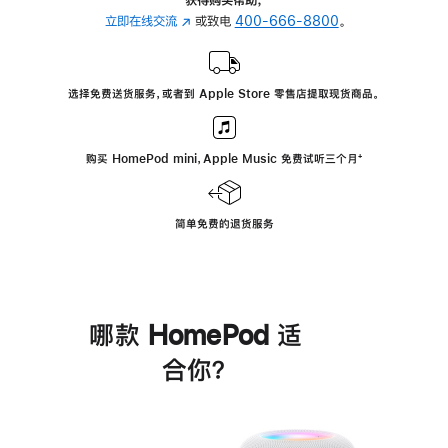
立即在线交流
(在
或致电
400-666-8800
。
新
窗
口
选择免费送货服务，或者到 Apple Store 零售店提取现货商品。
中
打
开)
购买 HomePod mini，Apple Music 免费试听三个月
脚
⁺
注
简单免费的退货服务
哪款 HomePod 适
合你？
进
一
步