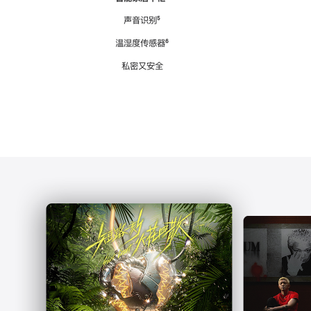
注
声音识别
脚
⁵
注
温湿度传感器
脚
⁶
注
私密又安全