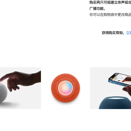
购买两只可组建立体声组
广播功能。
你可以在购物袋中更改商品
获得购买帮助，
立
图库
图像
2
图库
图像
3
图