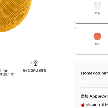
白色
橙色
 mini，
简单免费的退货服务
HomePod min
免费试听三个月
脚
⁺
注
添加 AppleCa
AppleCare+ 服