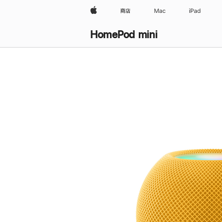
Apple
商店
Mac
iPad
HomePod mini
购
买
HomePod mini