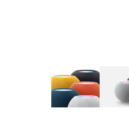
图库
图像
1