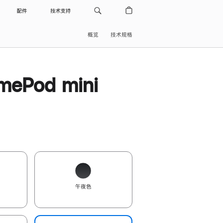
配件
技术支持
概览
技术规格
ePod mini
午夜色