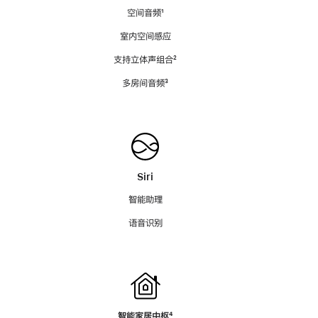
空间音频
脚
¹
注
室内空间感应
支持立体声组合
脚
²
注
多房间音频
脚
³
注
Siri
智能助理
语音识别
智能家居中枢
脚
⁴