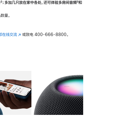
合
脚
²；多加几只放在家中各处，还可体验多‍房‍间音频
脚
³和
注
注
数量。
即在线交流
(在
或致电
400-666-8800。
新
窗
口
中
打
开)
库
图像
4
图库
图像
5