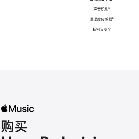
注
声音识别
脚
⁵
注
温湿度传感器
脚
⁶
注
私密又安全
购买