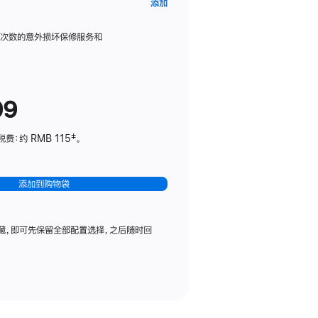
AppleCare+
添加
服
务
限次数的意外损坏保修服务和
计
划
(适
99
用
于
：约 RMB 115‡。
HomePod
mini)
添加到购物袋
藏，即可先保留全部配置选择，之后随时回