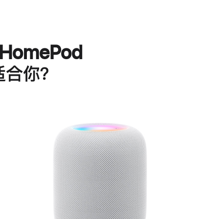
HomePod
适合你？
进
一
步
了
解
HomePod<