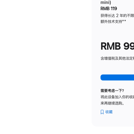
mini)
RMB 119
获得长达 2 年的不
额外技术支持
脚
**
注
RMB 9
含增值税及其他法定税费
需要考虑一下？
将此设备加入你的收
来再继续选购。
收藏