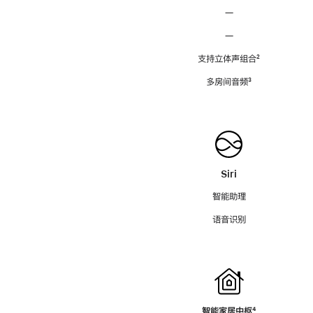
—
—
支持立体声组合
脚
²
注
多房间音频
脚
³
注
Siri
智能助理
语音识别
智能家居中枢
脚
⁴