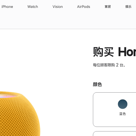
iPhone
Watch
Vision
AirPods
家居
娱乐
购买 Hom
每位顾客限购 2 台。
颜色
蓝色