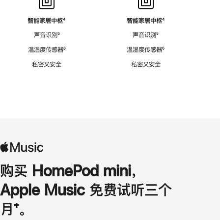
智能家居中枢
脚
⁴
智能家居中枢
脚
⁴
注
注
声音识别
脚
⁵
声音识别
脚
⁵
注
注
温湿度传感器
脚
⁶
温湿度传感器
脚
⁶
注
注
私密又安全
私密又安全
购买 HomePod mini，
Apple Music 免费试听三个
月
脚
⁺。