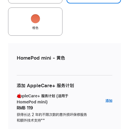
橙色
HomePod mini - 黄色
添加 AppleCare+ 服务计划
AppleCare+ 服务计划 (适用于
AppleC
添加
HomePod mini)
服
RMB 119
务
获得长达 2 年的不限次数的意外损坏保修服务
和额外技术支持
脚
**
计
注