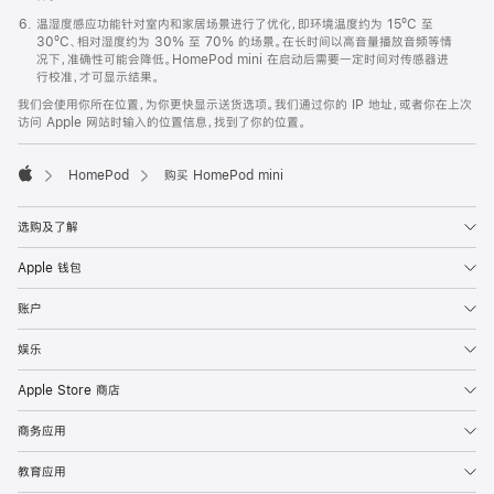
温湿度感应功能针对室内和家居场景进行了优化，即环境温度约为 15ºC 至
30ºC、相对湿度约为 30% 至 70% 的场景。在长时间以高音量播放音频等情
况下，准确性可能会降低。HomePod mini 在启动后需要一定时间对传感器进
行校准，才可显示结果。
我们会使用你所在位置，为你更快显示送货选项。我们通过你的 IP 地址，或者你在上次
访问 Apple 网站时输入的位置信息，找到了你的位置。
HomePod
购买 HomePod mini
Apple
选购及了解
Apple 钱包
账户
娱乐
Apple Store 商店
商务应用
教育应用