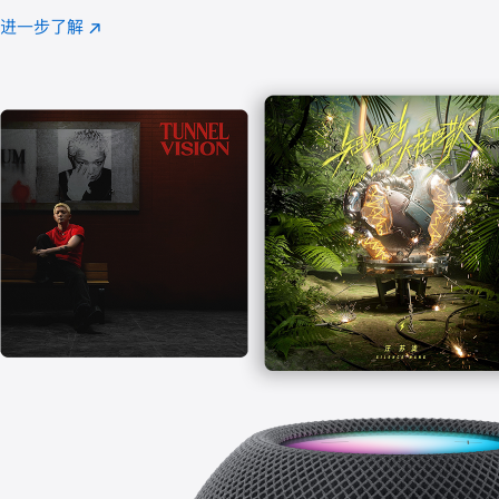
注
进一步了解
Apple
(在
Music
新
窗
口
中
打
开)