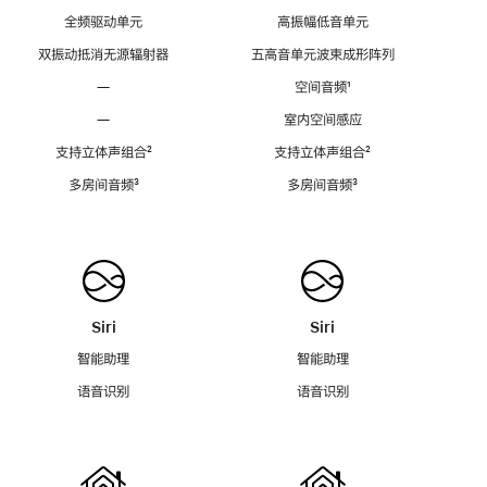
全频驱动单元
高振幅低音单元
双振动抵消无源辐射器
五高音单元波束成形阵列
—
空间音频
脚
¹
注
—
室内空间感应
支持立体声组合
脚
²
支持立体声组合
脚
²
注
注
多房间音频
脚
³
多房间音频
脚
³
注
注
Siri
Siri
智能助理
智能助理
语音识别
语音识别