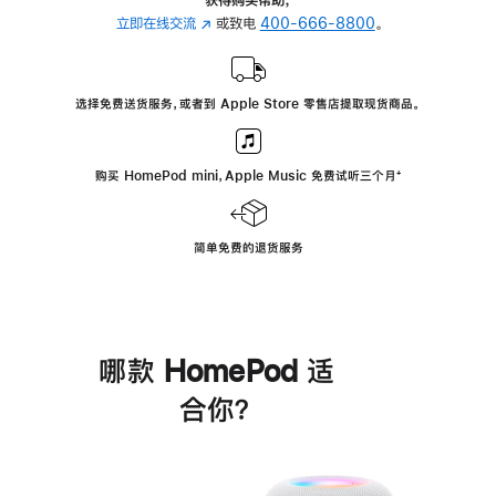
立即在线交流
(在
或致电
400-666-8800
。
新
窗
口
选择免费送货服务，或者到 Apple Store 零售店提取现货商品。
中
打
开)
购买 HomePod mini，Apple Music 免费试听三个月
脚
⁺
注
简单免费的退货服务
哪款 HomePod 适
合你？
进
一
步