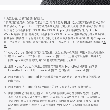
网
脚
‡ 为近似值。金额可能随时间变动。
注
页
⁺ 仅限新订阅用户。免费试用期结束后，每月收费为 RMB 12。优惠仅面向购买符合条件
页
的新设备的 Apple Music 新订阅用户限时提供。要兑换此优惠，需要将符合条件的音
频设备与运行最新版本 iOS 或 iPadOS 的 Apple 设备连接或配对。为 Apple
脚
Watch 兑换此优惠，需要与运行最新版本 iOS 的 iPhone 连接或配对。符合条件的设
备激活后，需要在 3 个月内领取此优惠。无论购买多少件符合条件的设备，每个 Apple
账户仅可享受一次优惠。会员方案将自动续订，直至取消订阅。须遵循限制条件和其他
条
款
。
(在
新
** AppleCare+ 服务计划可为使用过程中发生的意外损坏提供不限次数的保修服务。
窗
在 HomePod (第二代) 和 HomePod (第一代) 上，空间音频适用于支持此功
口
能的 app 中的兼容内容。并非所有内容都支持杜比全景声。
中
打
组建 HomePod 立体声组合需要使用两部同款 HomePod 扬声器，如两部
开)
HomePod mini、两部 HomePod (第二代) 或两部 HomePod (第一代)。
需要使用多部 HomePod 扬声器或兼容隔空播放功能并运行最新隔空播放软件
的扬声器。
需要使用支持 HomeKit 或 Matter 的配件。智能家居配件需单独购买。
声音识别功能可检测到烟雾和一氧化碳的警报声，并可在识别后向你发送通知。
当用户身处可能受到伤害的环境中，或在高风险或紧急情况下，均不应依赖声音
识别功能。声音识别功能需要使用升级更新后的家庭 app 架构，该架构于家庭
app 中单独提供。它要求所有连接家居配件的 Apple 设备均使用最新版本软
件。