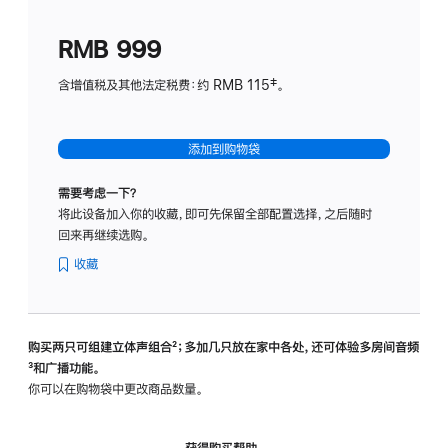
划
(适
RMB 999
用
于
含增值税及其他法定税费：约 RMB 115‡。
HomeP
mini)
添加到购物袋
需要考虑一下？
将此设备加入你的收藏，即可先保留全部配置选择，之后随时
回来再继续选购。
收藏
购买两只可组建立体声组合
脚
²；多加几只放在家中各处，还可体验多‍房‍间音频
脚
³和广播功能。
注
注
你可以在购物袋中更改商品数量。
获得购买帮助，