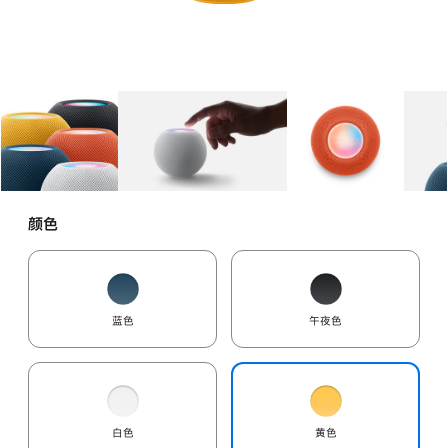
图库
图像
1
图库
图像
2
图库
图像
3
颜色
蓝色
午夜色
白色
黄色