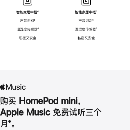
智能家居中枢
脚
⁴
智能家居中枢
脚
⁴
注
注
声音识别
脚
⁵
声音识别
脚
⁵
注
注
温湿度传感器
脚
⁶
温湿度传感器
脚
⁶
注
注
私密又安全
私密又安全
购买 HomePod mini，
Apple Music 免费试听三个
月
脚
⁺。