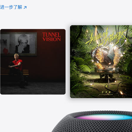
注
进一步了解
Apple
(在
Music
新
窗
口
中
打
开)