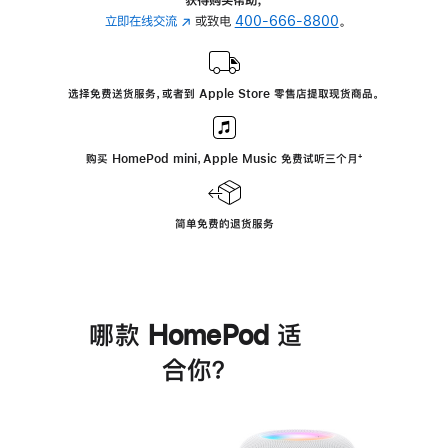
立即在线交流
(在
或致电
400-666-8800
。
新
窗
口
选择免费送货服务，或者到 Apple Store 零售店提取现货商品。
中
打
开)
购买 HomePod mini，Apple Music 免费试听三个月
脚
⁺
注
简单免费的退货服务
哪款 HomePod 适
合你？
进
一
步