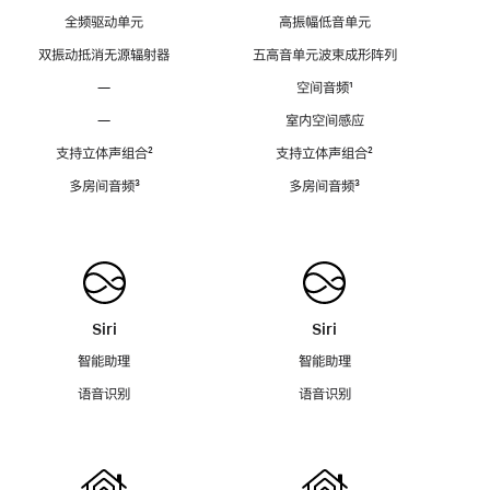
全频驱动单元
高振幅低音单元
双振动抵消无源辐射器
五高音单元波束成形阵列
—
空间音频
脚
¹
注
—
室内空间感应
支持立体声组合
脚
²
支持立体声组合
脚
²
注
注
多房间音频
脚
³
多房间音频
脚
³
注
注
Siri
Siri
智能助理
智能助理
语音识别
语音识别