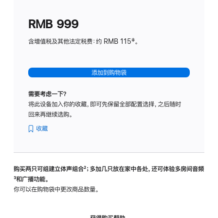
划
(适
RMB 999
用
于
含增值税及其他法定税费：约 RMB 115‡。
HomeP
mini)
添加到购物袋
需要考虑一下？
将此设备加入你的收藏，即可先保留全部配置选择，之后随时
回来再继续选购。
收藏
购买两只可组建立体声组合
脚
²；多加几只放在家中各处，还可体验多‍房‍间音频
脚
³和广播功能。
注
注
你可以在购物袋中更改商品数量。
获得购买帮助，