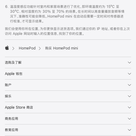
温湿度感应功能针对室内和家居场景进行了优化，即环境温度约为 15ºC 至
30ºC、相对湿度约为 30% 至 70% 的场景。在长时间以高音量播放音频等情
况下，准确性可能会降低。HomePod mini 在启动后需要一定时间对传感器进
行校准，才可显示结果。
我们会使用你所在位置，为你更快显示送货选项。我们通过你的 IP 地址，或者你在上次
访问 Apple 网站时输入的位置信息，找到了你的位置。
HomePod
购买 HomePod mini
Apple
选购及了解
Apple 钱包
账户
娱乐
Apple Store 商店
商务应用
教育应用