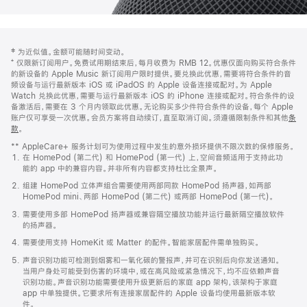
网
脚
‡ 为近似值。金额可能随时间变动。
注
页
⁺ 仅限新订阅用户。免费试用期结束后，每月收费为 RMB 12。优惠仅面向购买符合条件
页
的新设备的 Apple Music 新订阅用户限时提供。要兑换此优惠，需要将符合条件的音
频设备与运行最新版本 iOS 或 iPadOS 的 Apple 设备连接或配对。为 Apple
脚
Watch 兑换此优惠，需要与运行最新版本 iOS 的 iPhone 连接或配对。符合条件的设
备激活后，需要在 3 个月内领取此优惠。无论购买多少件符合条件的设备，每个 Apple
账户仅可享受一次优惠。会员方案将自动续订，直至取消订阅。须遵循限制条件和其他
条
款
。
(在
新
** AppleCare+ 服务计划可为使用过程中发生的意外损坏提供不限次数的保修服务。
窗
在 HomePod (第二代) 和 HomePod (第一代) 上，空间音频适用于支持此功
口
能的 app 中的兼容内容。并非所有内容都支持杜比全景声。
中
打
组建 HomePod 立体声组合需要使用两部同款 HomePod 扬声器，如两部
开)
HomePod mini、两部 HomePod (第二代) 或两部 HomePod (第一代)。
需要使用多部 HomePod 扬声器或兼容隔空播放功能并运行最新隔空播放软件
的扬声器。
需要使用支持 HomeKit 或 Matter 的配件。智能家居配件需单独购买。
声音识别功能可检测到烟雾和一氧化碳的警报声，并可在识别后向你发送通知。
当用户身处可能受到伤害的环境中，或在高风险或紧急情况下，均不应依赖声音
识别功能。声音识别功能需要使用升级更新后的家庭 app 架构，该架构于家庭
app 中单独提供。它要求所有连接家居配件的 Apple 设备均使用最新版本软
件。