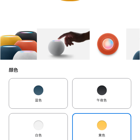
图库
图像
1
图库
图像
2
图库
图像
3
颜色
蓝色
午夜色
白色
黄色