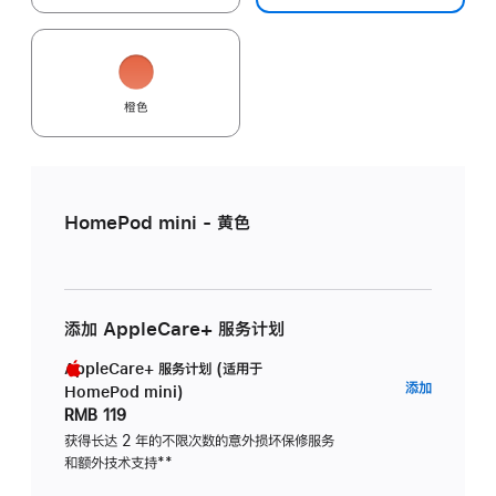
橙色
HomePod mini - 黄色
添加 AppleCare+ 服务计划
AppleCare+ 服务计划 (适用于
AppleC
添加
HomePod mini)
服
RMB 119
务
获得长达 2 年的不限次数的意外损坏保修服务
和额外技术支持
脚
**
计
注