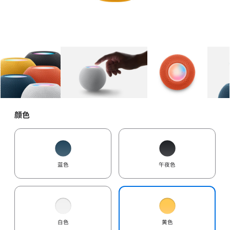
图库
图像
1
图库
图像
2
图库
图像
3
颜色
蓝色
午夜色
白色
黄色