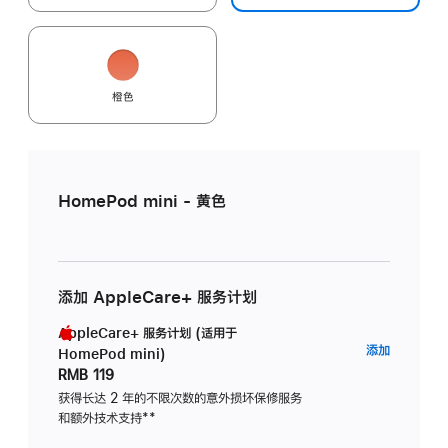
橙色
HomePod mini - 黄色
添加 AppleCare+ 服务计划
AppleCare+ 服务计划 (适用于
AppleC
添加
HomePod mini)
服
RMB 119
务
获得长达 2 年的不限次数的意外损坏保修服务
和额外技术支持
脚
**
计
注