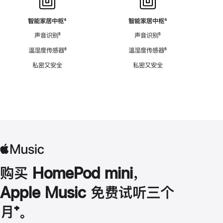
智能家居中枢
脚
⁴
智能家居中枢
脚
⁴
注
注
声音识别
脚
⁵
声音识别
脚
⁵
注
注
温湿度传感器
脚
⁶
温湿度传感器
脚
⁶
注
注
私密又安全
私密又安全
购买 HomePod mini，
Apple Music 免费试听三个
月
脚
⁺。