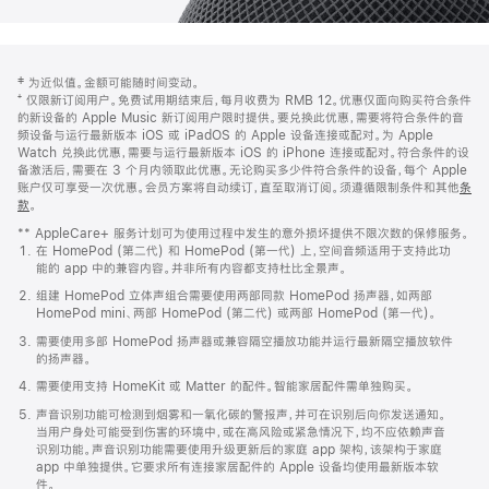
网
脚
‡ 为近似值。金额可能随时间变动。
注
页
⁺ 仅限新订阅用户。免费试用期结束后，每月收费为 RMB 12。优惠仅面向购买符合条件
页
的新设备的 Apple Music 新订阅用户限时提供。要兑换此优惠，需要将符合条件的音
频设备与运行最新版本 iOS 或 iPadOS 的 Apple 设备连接或配对。为 Apple
脚
Watch 兑换此优惠，需要与运行最新版本 iOS 的 iPhone 连接或配对。符合条件的设
备激活后，需要在 3 个月内领取此优惠。无论购买多少件符合条件的设备，每个 Apple
账户仅可享受一次优惠。会员方案将自动续订，直至取消订阅。须遵循限制条件和其他
条
款
。
(在
新
** AppleCare+ 服务计划可为使用过程中发生的意外损坏提供不限次数的保修服务。
窗
在 HomePod (第二代) 和 HomePod (第一代) 上，空间音频适用于支持此功
口
能的 app 中的兼容内容。并非所有内容都支持杜比全景声。
中
打
组建 HomePod 立体声组合需要使用两部同款 HomePod 扬声器，如两部
开)
HomePod mini、两部 HomePod (第二代) 或两部 HomePod (第一代)。
需要使用多部 HomePod 扬声器或兼容隔空播放功能并运行最新隔空播放软件
的扬声器。
需要使用支持 HomeKit 或 Matter 的配件。智能家居配件需单独购买。
声音识别功能可检测到烟雾和一氧化碳的警报声，并可在识别后向你发送通知。
当用户身处可能受到伤害的环境中，或在高风险或紧急情况下，均不应依赖声音
识别功能。声音识别功能需要使用升级更新后的家庭 app 架构，该架构于家庭
app 中单独提供。它要求所有连接家居配件的 Apple 设备均使用最新版本软
件。