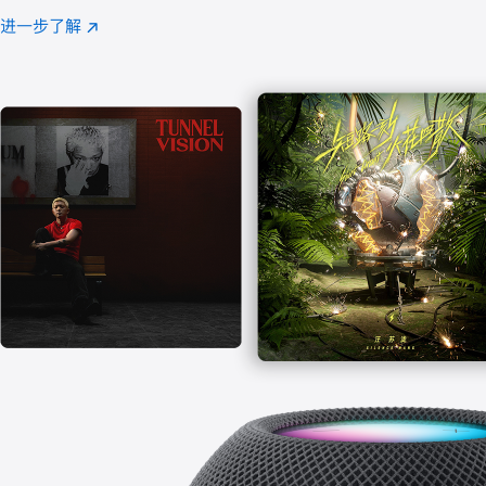
注
进一步了解
Apple
(在
Music
新
窗
口
中
打
开)