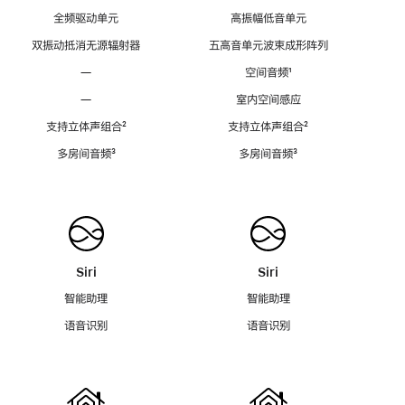
全频驱动单元
高振幅低音单元
双振动抵消无源辐射器
五高音单元波束成形阵列
—
空间音频
脚
¹
注
—
室内空间感应
支持立体声组合
脚
²
支持立体声组合
脚
²
注
注
多房间音频
脚
³
多房间音频
脚
³
注
注
Siri
Siri
智能助理
智能助理
语音识别
语音识别