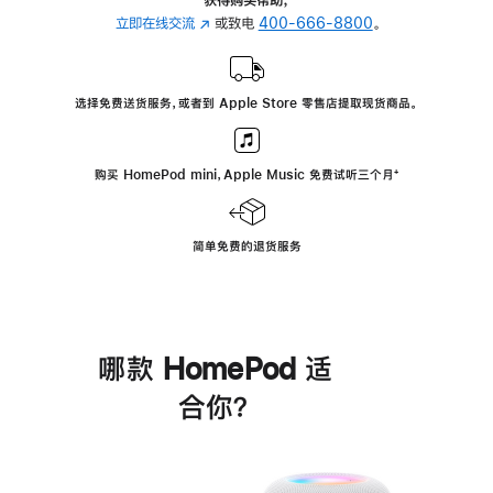
立即在线交流
(在
或致电
400-666-8800
。
新
窗
口
选择免费送货服务，或者到 Apple Store 零售店提取现货商品。
中
打
开)
购买 HomePod mini，Apple Music 免费试听三个月
脚
⁺
注
简单免费的退货服务
哪款 HomePod 适
合你？
进
一
步