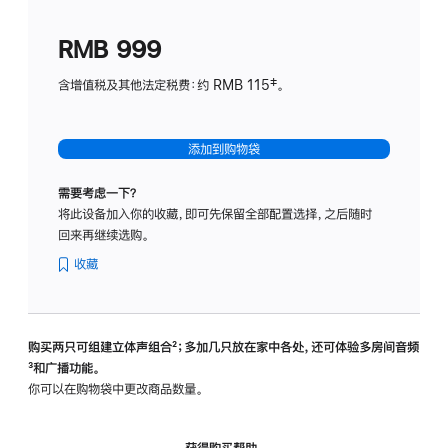
划
(适
RMB 999
用
于
含增值税及其他法定税费：约 RMB 115‡。
HomeP
mini)
添加到购物袋
需要考虑一下？
将此设备加入你的收藏，即可先保留全部配置选择，之后随时
回来再继续选购。
收藏
购买两只可组建立体声组合
脚
²；多加几只放在家中各处，还可体验多‍房‍间音频
脚
³和广播功能。
注
注
你可以在购物袋中更改商品数量。
获得购买帮助，