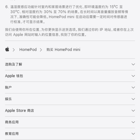
温湿度感应功能针对室内和家居场景进行了优化，即环境温度约为 15ºC 至
30ºC、相对湿度约为 30% 至 70% 的场景。在长时间以高音量播放音频等情
况下，准确性可能会降低。HomePod mini 在启动后需要一定时间对传感器进
行校准，才可显示结果。
我们会使用你所在位置，为你更快显示送货选项。我们通过你的 IP 地址，或者你在上次
访问 Apple 网站时输入的位置信息，找到了你的位置。
HomePod
购买 HomePod mini
Apple
选购及了解
Apple 钱包
账户
娱乐
Apple Store 商店
商务应用
教育应用