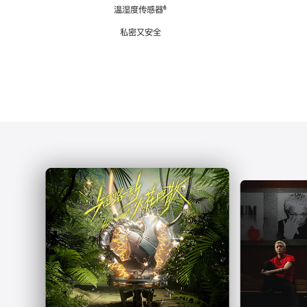
注
温湿度传感器
脚
⁶
注
私密又安全