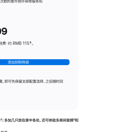
务
限次数的意外损坏保修服务和
计
划
(适
99
用
于
：约 RMB 115‡。
HomePod
mini)
添加到购物袋
藏，即可先保留全部配置选择，之后随时回
合
脚
²；多加几只放在家中各处，还可体验多‍房‍间音频
脚
³和
注
注