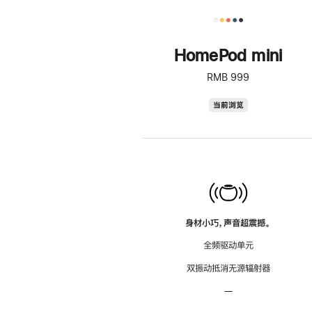
HomePod mini
RMB 999
HomePod
当前浏览
mini
身材小巧，声音超震撼。
全频驱动单元
双振动抵消无源辐射器
—