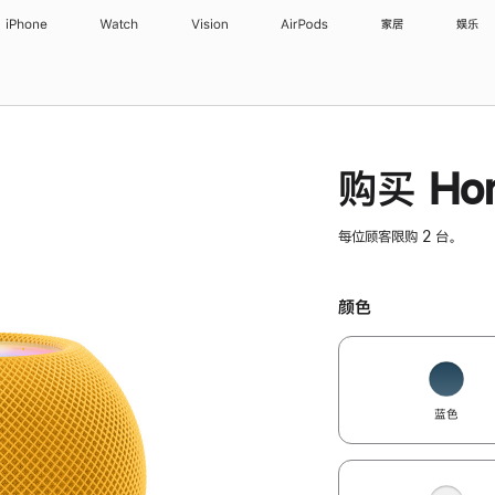
iPhone
Watch
Vision
AirPods
家居
娱乐
购买 Hom
每位顾客限购 2 台。
颜色
蓝色