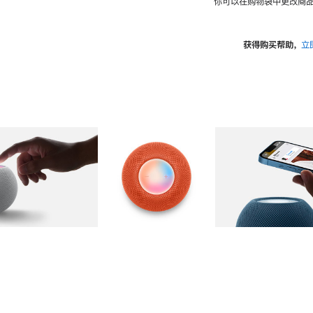
你可以在购物袋中更改商品
获得购买帮助，
立
图库
图像
2
图库
图像
3
图