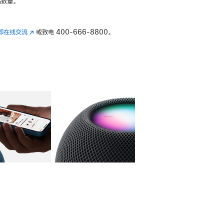
数量。
即在线交流
(在
或致电
400-666-8800。
新
窗
口
中
打
开)
库
图像
4
图库
图像
5