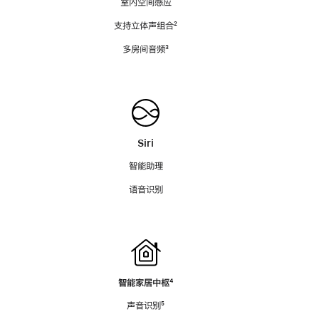
室内空间感应
支持立体声组合
脚
²
注
多房间音频
脚
³
注
Siri
智能助理
语音识别
智能家居中枢
脚
⁴
注
声音识别
脚
⁵