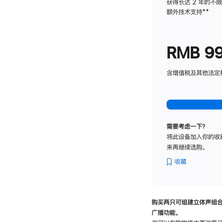
获得长达 2 年的不
额外技术支持
脚
**
注
RMB 9
含增值税及其他法定税费
需要考虑一下？
将此设备加入你的收
来再继续选购。
收藏
购买两只可组建立体声组
广播功能。