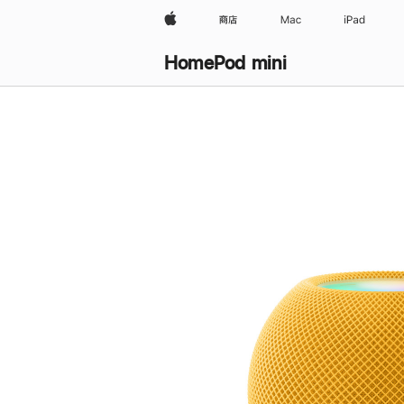
Apple
商店
Mac
iPad
HomePod mini
购
买
HomePod mini