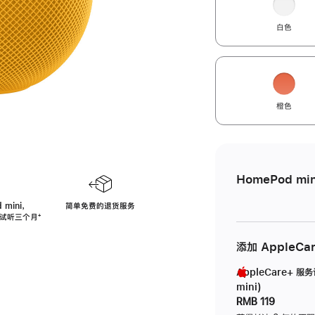
白色
橙色
HomePod min
 mini，
简单免费的退货服务
免费试听三个月
脚
⁺
注
添加 AppleCa
AppleCare+ 服
mini)
RMB 119