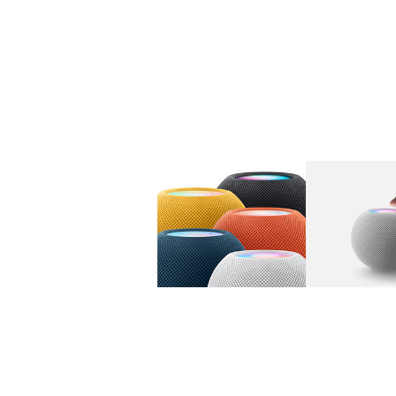
图库
图像
1