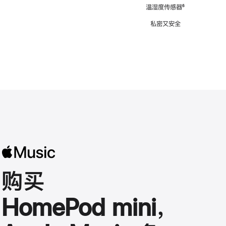
注
温湿度传感器
脚
⁶
注
私密又安全
购买
HomePod mini，