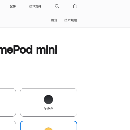
配件
技术支持
概览
技术规格
ePod mini
午夜色