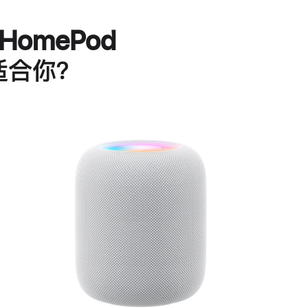
HomePod
适合你？
进
一
步
了
解
HomePod<