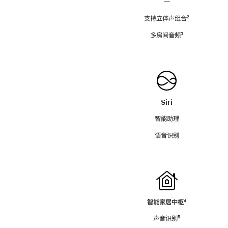
—
支持立体声组合
脚
²
注
多房间音频
脚
³
注
Siri
智能助理
语音识别
智能家居中枢
脚
⁴
注
声音识别
脚
⁵