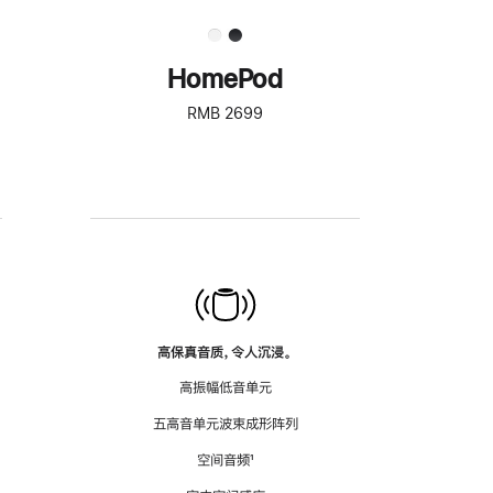
HomePod
RMB 2699
高保真音质，令人沉浸。
高振幅低音单元
五高音单元波束成形阵列
空间音频
脚
¹
注