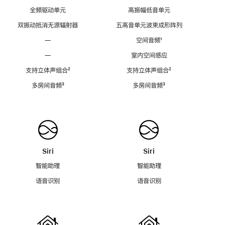
全频驱动单元
高振幅低音单元
双振动抵消无源辐射器
五高音单元波束成形阵列
—
空间音频
脚
¹
注
—
室内空间感应
支持立体声组合
脚
²
支持立体声组合
脚
²
注
注
多房间音频
脚
³
多房间音频
脚
³
注
注
Siri
Siri
智能助理
智能助理
语音识别
语音识别