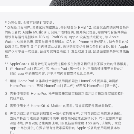
网
脚
‡ 为近似值。金额可能随时间变动。
注
页
⁺ 仅限新订阅用户。免费试用期结束后，每月收费为 RMB 12。优惠仅面向购买符合条件
页
的新设备的 Apple Music 新订阅用户限时提供。要兑换此优惠，需要将符合条件的音
频设备与运行最新版本 iOS 或 iPadOS 的 Apple 设备连接或配对。为 Apple
脚
Watch 兑换此优惠，需要与运行最新版本 iOS 的 iPhone 连接或配对。符合条件的设
备激活后，需要在 3 个月内领取此优惠。无论购买多少件符合条件的设备，每个 Apple
账户仅可享受一次优惠。会员方案将自动续订，直至取消订阅。须遵循限制条件和其他
条
款
。
(在
新
** AppleCare+ 服务计划可为使用过程中发生的意外损坏提供不限次数的保修服务。
窗
在 HomePod (第二代) 和 HomePod (第一代) 上，空间音频适用于支持此功
口
能的 app 中的兼容内容。并非所有内容都支持杜比全景声。
中
打
组建 HomePod 立体声组合需要使用两部同款 HomePod 扬声器，如两部
开)
HomePod mini、两部 HomePod (第二代) 或两部 HomePod (第一代)。
需要使用多部 HomePod 扬声器或兼容隔空播放功能并运行最新隔空播放软件
的扬声器。
需要使用支持 HomeKit 或 Matter 的配件。智能家居配件需单独购买。
声音识别功能可检测到烟雾和一氧化碳的警报声，并可在识别后向你发送通知。
当用户身处可能受到伤害的环境中，或在高风险或紧急情况下，均不应依赖声音
识别功能。声音识别功能需要使用升级更新后的家庭 app 架构，该架构于家庭
app 中单独提供。它要求所有连接家居配件的 Apple 设备均使用最新版本软
件。