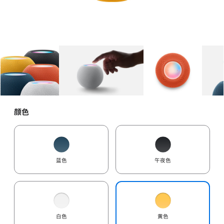
图库
图像
1
图库
图像
2
图库
图像
3
颜色
蓝色
午夜色
白色
黄色