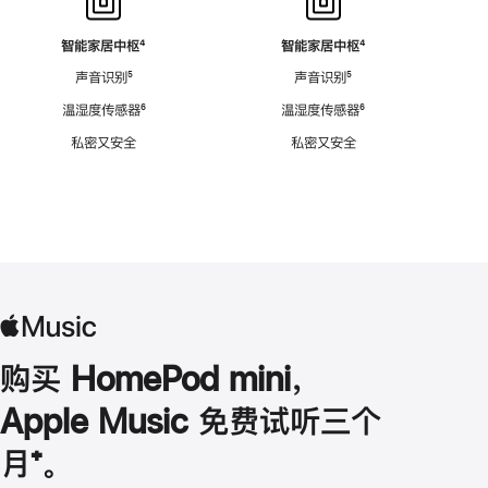
智能家居中枢
脚
⁴
智能家居中枢
脚
⁴
注
注
声音识别
脚
⁵
声音识别
脚
⁵
注
注
温湿度传感器
脚
⁶
温湿度传感器
脚
⁶
注
注
私密又安全
私密又安全
购买 HomePod mini，
Apple Music 免费试听三个
月
脚
⁺。