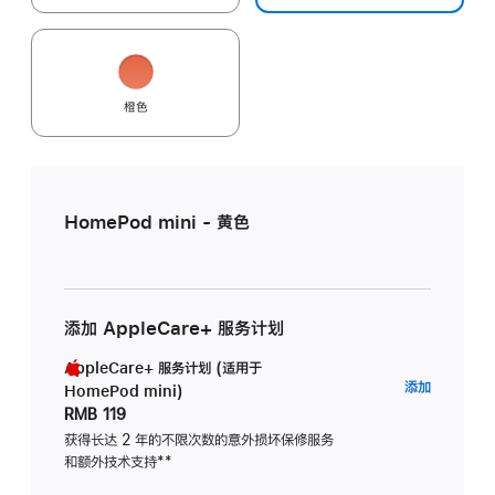
橙色
HomePod mini - 黄色
添加 AppleCare+ 服务计划
AppleCare+ 服务计划 (适用于
AppleC
添加
HomePod mini)
服
RMB 119
务
获得长达 2 年的不限次数的意外损坏保修服务
和额外技术支持
脚
**
计
注