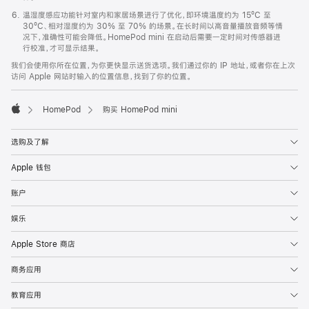
温湿度感应功能针对室内和家居场景进行了优化，即环境温度约为 15ºC 至
30ºC、相对湿度约为 30% 至 70% 的场景。在长时间以高音量播放音频等情
况下，准确性可能会降低。HomePod mini 在启动后需要一定时间对传感器进
行校准，才可显示结果。
我们会使用你所在位置，为你更快显示送货选项。我们通过你的 IP 地址，或者你在上次
访问 Apple 网站时输入的位置信息，找到了你的位置。
HomePod
购买 HomePod mini
Apple
选购及了解
Apple 钱包
账户
娱乐
Apple Store 商店
商务应用
教育应用