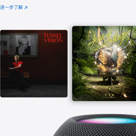
注
进一步了解
Apple
(在
Music
新
窗
口
中
打
开)