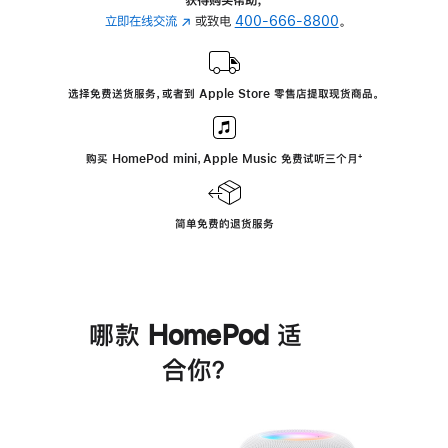
立即在线交流
(在
或致电
400-666-8800
。
新
窗
口
选择免费送货服务，或者到 Apple Store 零售店提取现货商品。
中
打
开)
购买 HomePod mini，Apple Music 免费试听三个月
脚
⁺
注
简单免费的退货服务
哪款 HomePod 适
合你？
进
一
步