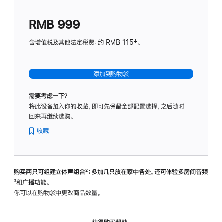
划
(适
RMB 999
用
于
含增值税及其他法定税费：约 RMB 115‡。
HomeP
mini)
添加到购物袋
需要考虑一下？
将此设备加入你的收藏，即可先保留全部配置选择，之后随时
回来再继续选购。
收藏
购买两只可组建立体声组合
脚
²；多加几只放在家中各处，还可体验多‍房‍间音频
脚
³和广播功能。
注
注
你可以在购物袋中更改商品数量。
获得购买帮助，