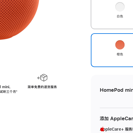
白色
橙色
 mini，
简单免费的退货服务
HomePod min
免费试听三个月
脚
⁺
注
添加 AppleCa
AppleCare+ 服