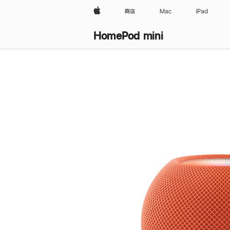
Apple
商店
Mac
iPad
HomePod mini
购
买
HomePod mini