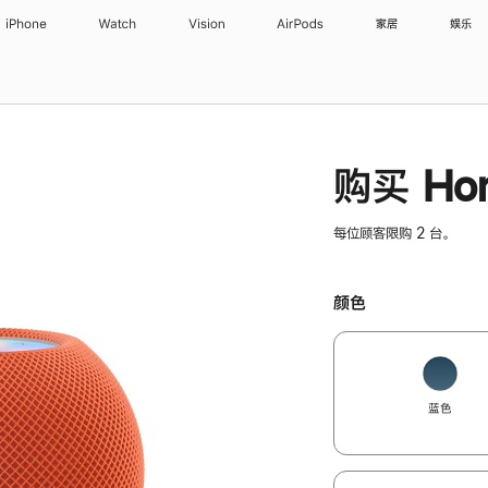
iPhone
Watch
Vision
AirPods
家居
娱乐
购买 Hom
每位顾客限购 2 台。
颜色
蓝色