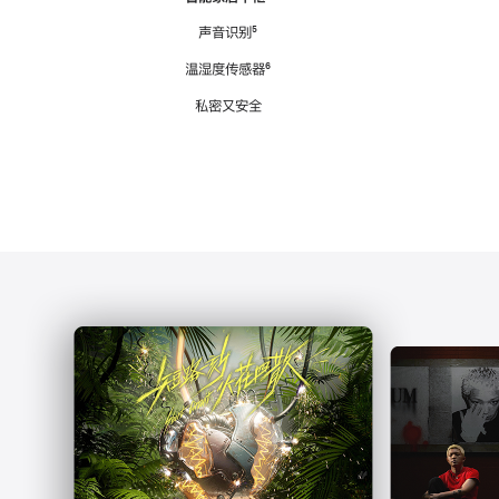
注
声音识别
脚
⁵
注
温湿度传感器
脚
⁶
注
私密又安全