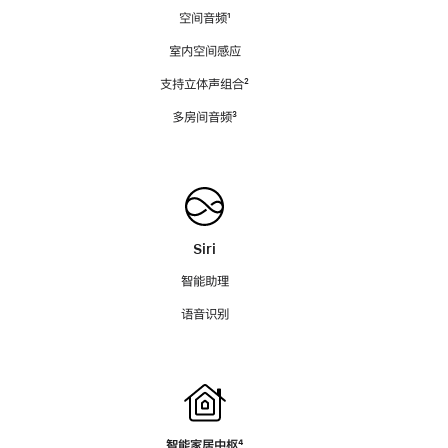
空间音频
脚
¹
注
室内空间感应
支持立体声组合
脚
²
注
多房间音频
脚
³
注
Siri
智能助理
语音识别
智能家居中枢
脚
⁴