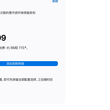
AppleCare+
添加
服
务
限次数的意外损坏保修服务和
计
划
(适
99
用
于
：约 RMB 115‡。
HomePod
mini)
添加到购物袋
藏，即可先保留全部配置选择，之后随时回