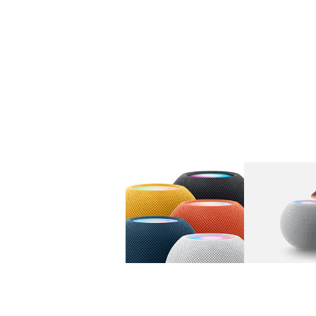
图库
图像
1