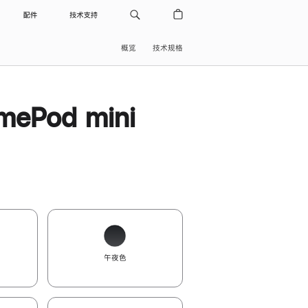
配件
技术支持
概览
技术规格
ePod mini
午夜色