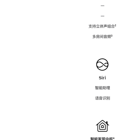
—
—
支持立体声组合
脚
²
注
多房间音频
脚
³
注
Siri
智能助理
语音识别
智能家居中枢
脚
⁴