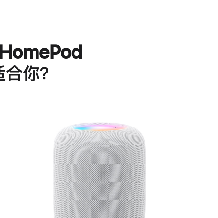
HomePod
适合你？
进
一
步
了
解
HomePod<