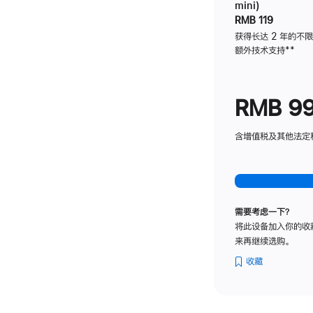
mini)
RMB 119
获得长达 2 年的不
额外技术支持
脚
**
注
RMB 9
含增值税及其他法定税费
需要考虑一下？
将此设备加入你的收
来再继续选购。
收藏