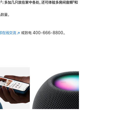
合
脚
²；多加几只放在家中各处，还可体验多‍房‍间音频
脚
³和
注
注
数量。
即在线交流
(在
或致电
400-666-8800。
新
窗
口
中
打
开)
库
图像
4
图库
图像
5