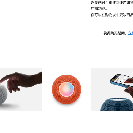
购买两只可组建立体声组
广播功能。
你可以在购物袋中更改商品
获得购买帮助，
立
图库
图像
2
图库
图像
3
图