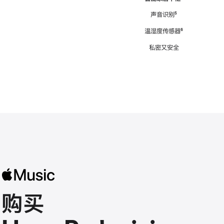
注
声音识别
脚
⁵
注
温湿度传感器
脚
⁶
注
私密又安全
购买