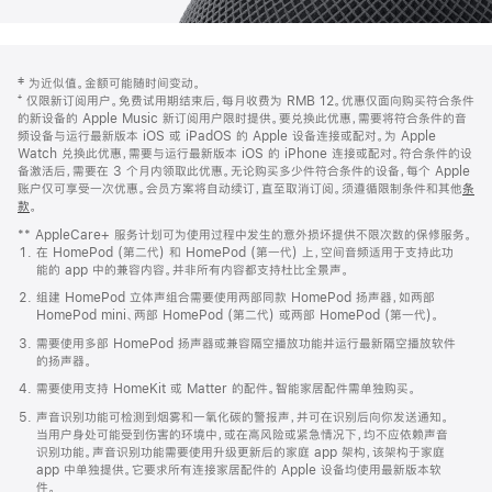
网
脚
‡ 为近似值。金额可能随时间变动。
注
页
⁺ 仅限新订阅用户。免费试用期结束后，每月收费为 RMB 12。优惠仅面向购买符合条件
页
的新设备的 Apple Music 新订阅用户限时提供。要兑换此优惠，需要将符合条件的音
频设备与运行最新版本 iOS 或 iPadOS 的 Apple 设备连接或配对。为 Apple
脚
Watch 兑换此优惠，需要与运行最新版本 iOS 的 iPhone 连接或配对。符合条件的设
备激活后，需要在 3 个月内领取此优惠。无论购买多少件符合条件的设备，每个 Apple
账户仅可享受一次优惠。会员方案将自动续订，直至取消订阅。须遵循限制条件和其他
条
款
。
(在
新
** AppleCare+ 服务计划可为使用过程中发生的意外损坏提供不限次数的保修服务。
窗
在 HomePod (第二代) 和 HomePod (第一代) 上，空间音频适用于支持此功
口
能的 app 中的兼容内容。并非所有内容都支持杜比全景声。
中
打
组建 HomePod 立体声组合需要使用两部同款 HomePod 扬声器，如两部
开)
HomePod mini、两部 HomePod (第二代) 或两部 HomePod (第一代)。
需要使用多部 HomePod 扬声器或兼容隔空播放功能并运行最新隔空播放软件
的扬声器。
需要使用支持 HomeKit 或 Matter 的配件。智能家居配件需单独购买。
声音识别功能可检测到烟雾和一氧化碳的警报声，并可在识别后向你发送通知。
当用户身处可能受到伤害的环境中，或在高风险或紧急情况下，均不应依赖声音
识别功能。声音识别功能需要使用升级更新后的家庭 app 架构，该架构于家庭
app 中单独提供。它要求所有连接家居配件的 Apple 设备均使用最新版本软
件。