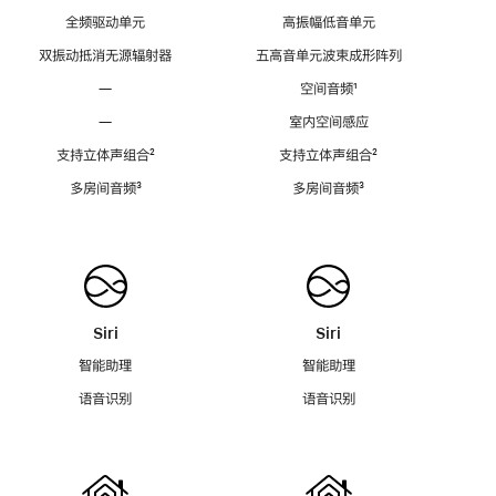
全频驱动单元
高振幅低音单元
双振动抵消无源辐射器
五高音单元波束成形阵列
—
空间音频
脚
¹
注
—
室内空间感应
支持立体声组合
脚
²
支持立体声组合
脚
²
注
注
多房间音频
脚
³
多房间音频
脚
³
注
注
Siri
Siri
智能助理
智能助理
语音识别
语音识别