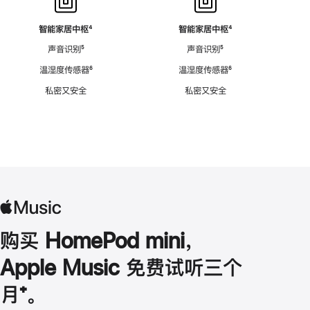
智能家居中枢
脚
⁴
智能家居中枢
脚
⁴
注
注
声音识别
脚
⁵
声音识别
脚
⁵
注
注
温湿度传感器
脚
⁶
温湿度传感器
脚
⁶
注
注
私密又安全
私密又安全
购买 HomePod mini，
Apple Music 免费试听三个
月
脚
⁺。