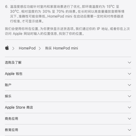
温湿度感应功能针对室内和家居场景进行了优化，即环境温度约为 15ºC 至
30ºC、相对湿度约为 30% 至 70% 的场景。在长时间以高音量播放音频等情
况下，准确性可能会降低。HomePod mini 在启动后需要一定时间对传感器进
行校准，才可显示结果。
我们会使用你所在位置，为你更快显示送货选项。我们通过你的 IP 地址，或者你在上次
访问 Apple 网站时输入的位置信息，找到了你的位置。
HomePod
购买 HomePod mini
Apple
选购及了解
Apple 钱包
账户
娱乐
Apple Store 商店
商务应用
教育应用