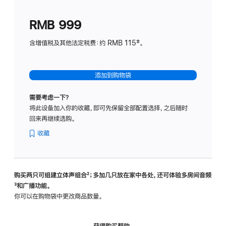
划
(适
RMB 999
用
于
含增值税及其他法定税费：约 RMB 115‡。
HomeP
mini)
添加到购物袋
需要考虑一下？
将此设备加入你的收藏，即可先保留全部配置选择，之后随时
回来再继续选购。
收藏
购买两只可组建立体声组合
脚
²；多加几只放在家中各处，还可体验多‍房‍间音频
脚
³和广播功能。
注
注
你可以在购物袋中更改商品数量。
获得购买帮助，