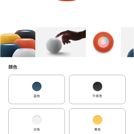
图库
图像
1
图库
图像
2
图库
图像
3
颜色
蓝色
午夜色
白色
黄色