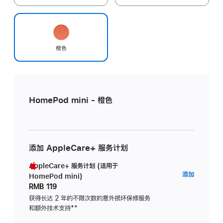
橙色
HomePod mini - 橙色
添加 AppleCare+ 服务计划
AppleCare+ 服务计划 (适用于
AppleC
添加
HomePod mini)
服
RMB 119
务
获得长达 2 年的不限次数的意外损坏保修服务
和额外技术支持
脚
**
计
注