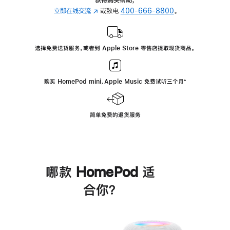
立即在线交流
(在
或致电
400-666-8800
。
新
窗
口
选择免费送货服务，或者到 Apple Store 零售店提取现货商品。
中
打
开)
购买 HomePod mini，Apple Music 免费试听三个月
脚
⁺
注
简单免费的退货服务
哪款 HomePod 适
合你？
进
一
步