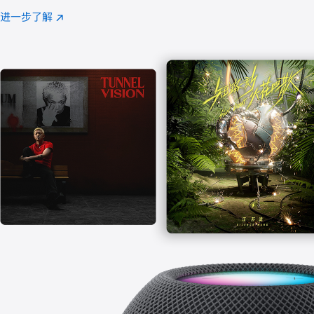
注
进一步了解
Apple
(在
Music
新
窗
口
中
打
开)