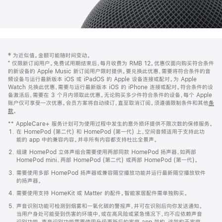
网
脚
‡ 为近似值。金额可能随时间变动。
注
页
⁺ 仅限新订阅用户。免费试用期结束后，每月收费为 RMB 12。优惠仅面向购买符合条件
页
的新设备的 Apple Music 新订阅用户限时提供。要兑换此优惠，需要将符合条件的音
频设备与运行最新版本 iOS 或 iPadOS 的 Apple 设备连接或配对。为 Apple
脚
Watch 兑换此优惠，需要与运行最新版本 iOS 的 iPhone 连接或配对。符合条件的设
备激活后，需要在 3 个月内领取此优惠。无论购买多少件符合条件的设备，每个 Apple
账户仅可享受一次优惠。会员方案将自动续订，直至取消订阅。须遵循限制条件和其他
条
款
。
(在
新
** AppleCare+ 服务计划可为使用过程中发生的意外损坏提供不限次数的保修服务。
窗
在 HomePod (第二代) 和 HomePod (第一代) 上，空间音频适用于支持此功
口
能的 app 中的兼容内容。并非所有内容都支持杜比全景声。
中
打
组建 HomePod 立体声组合需要使用两部同款 HomePod 扬声器，如两部
开)
HomePod mini、两部 HomePod (第二代) 或两部 HomePod (第一代)。
需要使用多部 HomePod 扬声器或兼容隔空播放功能并运行最新隔空播放软件
的扬声器。
需要使用支持 HomeKit 或 Matter 的配件。智能家居配件需单独购买。
声音识别功能可检测到烟雾和一氧化碳的警报声，并可在识别后向你发送通知。
当用户身处可能受到伤害的环境中，或在高风险或紧急情况下，均不应依赖声音
识别功能。声音识别功能需要使用升级更新后的家庭 app 架构，该架构于家庭