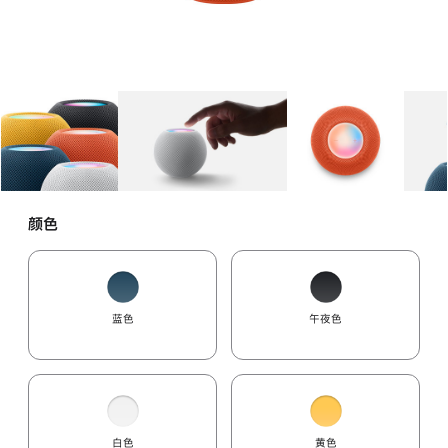
图库
图像
1
图库
图像
2
图库
图像
3
颜色
蓝色
午夜色
白色
黄色