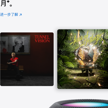
月
脚
⁺。
注
进一步了解
Apple
(在
Music
新
窗
口
中
打
开)