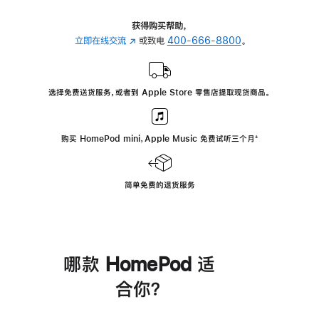
获得购买帮助，
立即在线交流
(在
或致电
400-666-8800
。
新
窗
口
选择免费送货服务，或者到 Apple Store 零售店提取现货商品。
中
打
开)
购买 HomePod mini，Apple Music 免费试听三个月
脚
⁺
注
简单免费的退货服务
哪款 HomePod 适
合你？
进