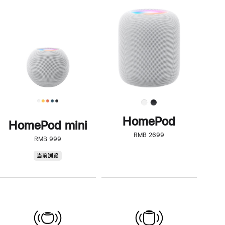
一
步
了
解
HomePod<
HomePod
HomePod mini
RMB 2699
RMB 999
HomePod
当前浏览
mini