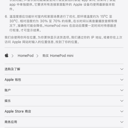
app 中单独提供。它要求所有连接家居配件的 Apple 设备均使用最新版本软
件。
温湿度感应功能针对室内和家居场景进行了优化，即环境温度约为 15ºC 至
30ºC、相对湿度约为 30% 至 70% 的场景。在长时间以高音量播放音频等情
况下，准确性可能会降低。HomePod mini 在启动后需要一定时间对传感器进
行校准，才可显示结果。
我们会使用你所在位置，为你更快显示送货选项。我们通过你的 IP 地址，或者你在上次
访问 Apple 网站时输入的位置信息，找到了你的位置。
HomePod
购买 HomePod mini
Apple
选购及了解
Apple 钱包
账户
娱乐
Apple Store 商店
商务应用