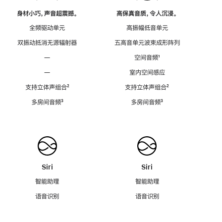
身材小巧，声音超震撼。
高保真音质，令人沉浸。
全频驱动单元
高振幅低音单元
双振动抵消无源辐射器
五高音单元波束成形阵列
—
空间音频
脚
¹
注
—
室内空间感应
支持立体声组合
脚
²
支持立体声组合
脚
²
注
注
多房间音频
脚
³
多房间音频
脚
³
注
注
Siri
Siri
智能助理
智能助理
语音识别
语音识别