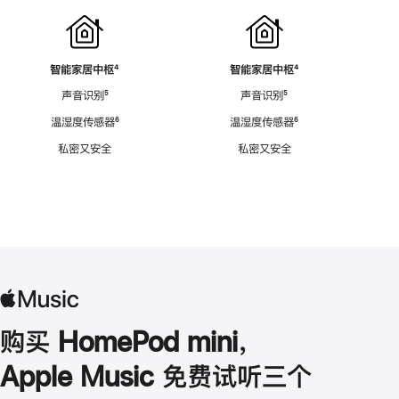
智能家居中枢
脚
⁴
智能家居中枢
脚
⁴
注
注
声音识别
脚
⁵
声音识别
脚
⁵
注
注
温湿度传感器
脚
⁶
温湿度传感器
脚
⁶
注
注
私密又安全
私密又安全
购买 HomePod mini，
Apple Music 免费试听三个