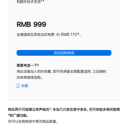
和额外技术支持
脚
**
计
注
划
(适
RMB 999
用
于
含增值税及其他法定税费：约 RMB 115‡。
HomeP
mini)
添加到购物袋
需要考虑一下？
将此设备加入你的收藏，即可先保留全部配置选择，之后随时
回来再继续选购。
收藏
购买两只可组建立体声组合
脚
²；多加几只放在家中各处，还可体验多‍房‍间音频
脚
³和广播功能。
注
注
你可以在购物袋中更改商品数量。