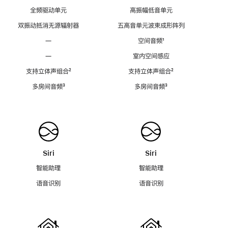
全频驱动单元
高振幅低音单元
双振动抵消无源辐射器
五高音单元波束成形阵列
—
空间音频
脚
¹
注
—
室内空间感应
支持立体声组合
脚
²
支持立体声组合
脚
²
注
注
多房间音频
脚
³
多房间音频
脚
³
注
注
Siri
Siri
智能助理
智能助理
语音识别
语音识别