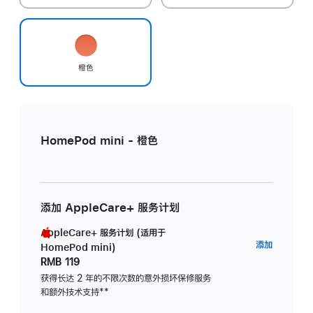
橙色
HomePod mini - 橙色
添加 AppleCare+ 服务计划
AppleCare+ 服务计划 (适用于
AppleC
添加
HomePod mini)
服
RMB 119
务
获得长达 2 年的不限次数的意外损坏保修服务
和额外技术支持
脚
**
计
注