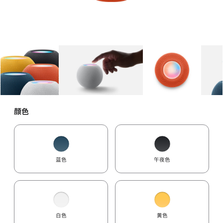
图库
图像
1
图库
图像
2
图库
图像
3
颜色
蓝色
午夜色
白色
黄色