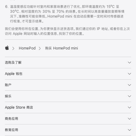
温湿度感应功能针对室内和家居场景进行了优化，即环境温度约为 15ºC 至
30ºC、相对湿度约为 30% 至 70% 的场景。在长时间以高音量播放音频等情
况下，准确性可能会降低。HomePod mini 在启动后需要一定时间对传感器进
行校准，才可显示结果。
我们会使用你所在位置，为你更快显示送货选项。我们通过你的 IP 地址，或者你在上次
访问 Apple 网站时输入的位置信息，找到了你的位置。
HomePod
购买 HomePod mini
Apple
选购及了解
Apple 钱包
账户
娱乐
Apple Store 商店
商务应用
教育应用