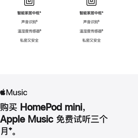
智能家居中枢
脚
⁴
智能家居中枢
脚
⁴
注
注
声音识别
脚
⁵
声音识别
脚
⁵
注
注
温湿度传感器
脚
⁶
温湿度传感器
脚
⁶
注
注
私密又安全
私密又安全
购买 HomePod mini，
Apple Music 免费试听三个
月
脚
⁺。