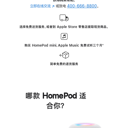
立即在线交流
(在
或致电
400-666-8800
。
新
窗
口
选择免费送货服务，或者到 Apple Store 零售店提取现货商品。
中
打
开)
购买 HomePod mini，Apple Music 免费试听三个月
脚
⁺
注
简单免费的退货服务
哪款 HomePod 适
合你？
进
一
步