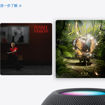
注
进一步了解
Apple
(在
Music
新
窗
口
中
打
开)