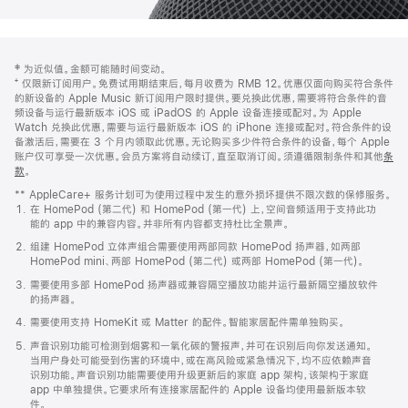
网
脚
‡ 为近似值。金额可能随时间变动。
注
页
⁺ 仅限新订阅用户。免费试用期结束后，每月收费为 RMB 12。优惠仅面向购买符合条件
页
的新设备的 Apple Music 新订阅用户限时提供。要兑换此优惠，需要将符合条件的音
频设备与运行最新版本 iOS 或 iPadOS 的 Apple 设备连接或配对。为 Apple
脚
Watch 兑换此优惠，需要与运行最新版本 iOS 的 iPhone 连接或配对。符合条件的设
备激活后，需要在 3 个月内领取此优惠。无论购买多少件符合条件的设备，每个 Apple
账户仅可享受一次优惠。会员方案将自动续订，直至取消订阅。须遵循限制条件和其他
条
款
。
(在
新
** AppleCare+ 服务计划可为使用过程中发生的意外损坏提供不限次数的保修服务。
窗
在 HomePod (第二代) 和 HomePod (第一代) 上，空间音频适用于支持此功
口
能的 app 中的兼容内容。并非所有内容都支持杜比全景声。
中
打
组建 HomePod 立体声组合需要使用两部同款 HomePod 扬声器，如两部
开)
HomePod mini、两部 HomePod (第二代) 或两部 HomePod (第一代)。
需要使用多部 HomePod 扬声器或兼容隔空播放功能并运行最新隔空播放软件
的扬声器。
需要使用支持 HomeKit 或 Matter 的配件。智能家居配件需单独购买。
声音识别功能可检测到烟雾和一氧化碳的警报声，并可在识别后向你发送通知。
当用户身处可能受到伤害的环境中，或在高风险或紧急情况下，均不应依赖声音
识别功能。声音识别功能需要使用升级更新后的家庭 app 架构，该架构于家庭
app 中单独提供。它要求所有连接家居配件的 Apple 设备均使用最新版本软
件。