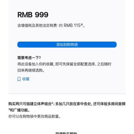
划
(适
RMB 999
用
于
含增值税及其他法定税费：约 RMB 115‡。
HomeP
mini)
添加到购物袋
需要考虑一下？
将此设备加入你的收藏，即可先保留全部配置选择，之后随时
回来再继续选购。
收藏
购买两只可组建立体声组合
脚
²；多加几只放在家中各处，还可体验多‍房‍间音频
脚
³和广播功能。
注
注
你可以在购物袋中更改商品数量。
获得购买帮助，