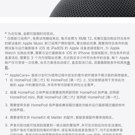
网
脚
‡ 为近似值。金额可能随时间变动。
注
页
⁺ 仅限新订阅用户。免费试用期结束后，每月收费为 RMB 12。优惠仅面向购买符合条件
页
的新设备的 Apple Music 新订阅用户限时提供。要兑换此优惠，需要将符合条件的音
频设备与运行最新版本 iOS 或 iPadOS 的 Apple 设备连接或配对。为 Apple
脚
Watch 兑换此优惠，需要与运行最新版本 iOS 的 iPhone 连接或配对。符合条件的设
备激活后，需要在 3 个月内领取此优惠。无论购买多少件符合条件的设备，每个 Apple
账户仅可享受一次优惠。会员方案将自动续订，直至取消订阅。须遵循限制条件和其他
条
款
。
(在
新
** AppleCare+ 服务计划可为使用过程中发生的意外损坏提供不限次数的保修服务。
窗
在 HomePod (第二代) 和 HomePod (第一代) 上，空间音频适用于支持此功
口
能的 app 中的兼容内容。并非所有内容都支持杜比全景声。
中
打
组建 HomePod 立体声组合需要使用两部同款 HomePod 扬声器，如两部
开)
HomePod mini、两部 HomePod (第二代) 或两部 HomePod (第一代)。
需要使用多部 HomePod 扬声器或兼容隔空播放功能并运行最新隔空播放软件
的扬声器。
需要使用支持 HomeKit 或 Matter 的配件。智能家居配件需单独购买。
声音识别功能可检测到烟雾和一氧化碳的警报声，并可在识别后向你发送通知。
当用户身处可能受到伤害的环境中，或在高风险或紧急情况下，均不应依赖声音
识别功能。声音识别功能需要使用升级更新后的家庭 app 架构，该架构于家庭