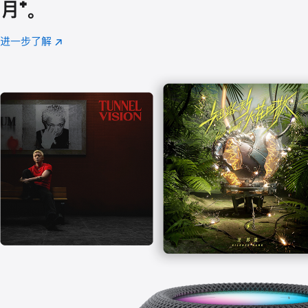
月
脚
⁺。
注
进一步了解
Apple
(在
Music
新
窗
口
中
打
开)