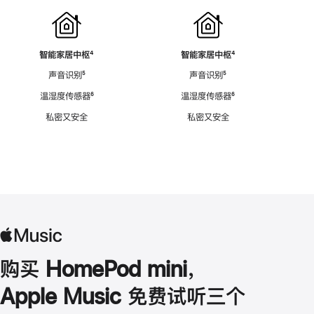
智能家居中枢
脚
⁴
智能家居中枢
脚
⁴
注
注
声音识别
脚
⁵
声音识别
脚
⁵
注
注
温湿度传感器
脚
⁶
温湿度传感器
脚
⁶
注
注
私密又安全
私密又安全
购买 HomePod mini，
Apple Music 免费试听三个