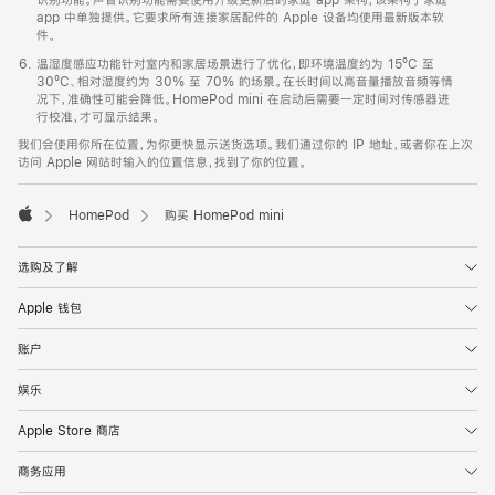
app 中单独提供。它要求所有连接家居配件的 Apple 设备均使用最新版本软
件。
温湿度感应功能针对室内和家居场景进行了优化，即环境温度约为 15ºC 至
30ºC、相对湿度约为 30% 至 70% 的场景。在长时间以高音量播放音频等情
况下，准确性可能会降低。HomePod mini 在启动后需要一定时间对传感器进
行校准，才可显示结果。
我们会使用你所在位置，为你更快显示送货选项。我们通过你的 IP 地址，或者你在上次
访问 Apple 网站时输入的位置信息，找到了你的位置。
HomePod
购买 HomePod mini
Apple
选购及了解
Apple 钱包
账户
娱乐
Apple Store 商店
商务应用