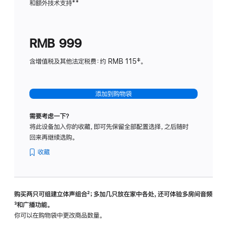
和额外技术支持
脚
**
计
注
划
(适
RMB 999
用
于
含增值税及其他法定税费：约 RMB 115‡。
HomeP
mini)
添加到购物袋
需要考虑一下？
将此设备加入你的收藏，即可先保留全部配置选择，之后随时
回来再继续选购。
收藏
购买两只可组建立体声组合
脚
²；多加几只放在家中各处，还可体验多‍房‍间音频
脚
³和广播功能。
注
注
你可以在购物袋中更改商品数量。