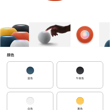
图库
图像
1
图库
图像
2
图库
图像
3
颜色
蓝色
午夜色
白色
黄色