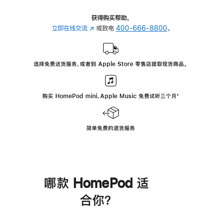
获得购买帮助，
立即在线交流
(在
或致电
400-666-8800
。
新
窗
口
选择免费送货服务，或者到 Apple Store 零售店提取现货商品。
中
打
开)
购买 HomePod mini，Apple Music 免费试听三个月
脚
⁺
注
简单免费的退货服务
哪款 HomePod 适
合你？
进