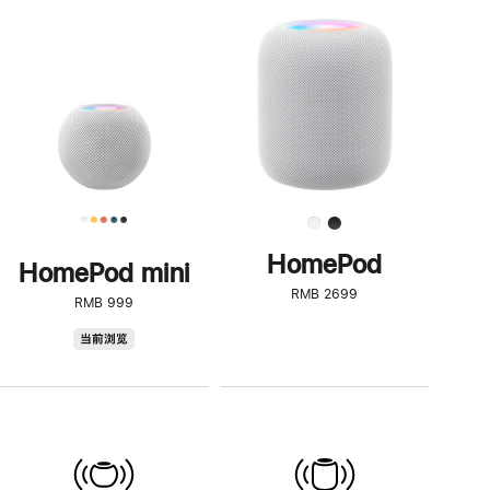
一
步
了
解
HomePod<
HomePod
HomePod mini
RMB 2699
RMB 999
HomePod
当前浏览
mini