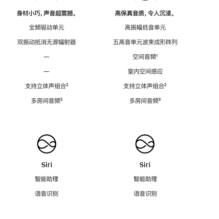
身材小巧，声音超震撼。
高保真音质，令人沉浸。
全频驱动单元
高振幅低音单元
双振动抵消无源辐射器
五高音单元波束成形阵列
—
空间音频
脚
¹
注
—
室内空间感应
支持立体声组合
脚
²
支持立体声组合
脚
²
注
注
多房间音频
脚
³
多房间音频
脚
³
注
注
Siri
Siri
智能助理
智能助理
语音识别
语音识别