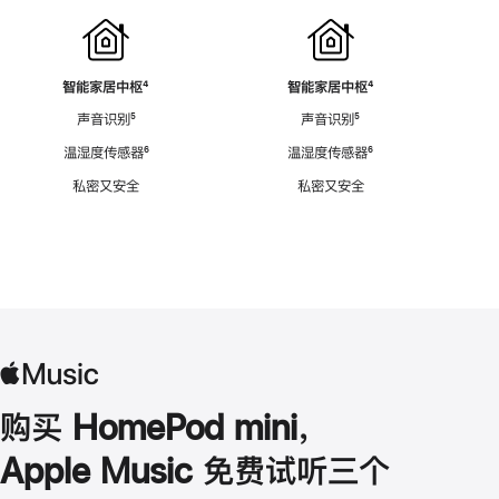
智能家居中枢
脚
⁴
智能家居中枢
脚
⁴
注
注
声音识别
脚
⁵
声音识别
脚
⁵
注
注
温湿度传感器
脚
⁶
温湿度传感器
脚
⁶
注
注
私密又安全
私密又安全
购买 HomePod mini，
Apple Music 免费试听三个