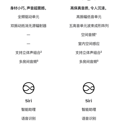
身材小巧，声音超震撼。
高保真音质，令人沉浸。
全频驱动单元
高振幅低音单元
双振动抵消无源辐射器
五高音单元波束成形阵列
—
空间音频
脚
¹
注
—
室内空间感应
支持立体声组合
脚
²
支持立体声组合
脚
²
注
注
多房间音频
脚
³
多房间音频
脚
³
注
注
Siri
Siri
智能助理
智能助理
语音识别
语音识别