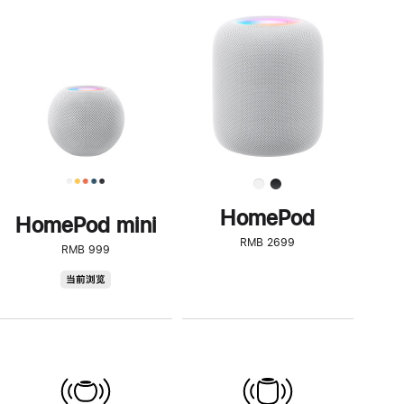
一
步
了
解
HomePod<
HomePod
HomePod mini
RMB 2699
RMB 999
HomePod
当前浏览
mini