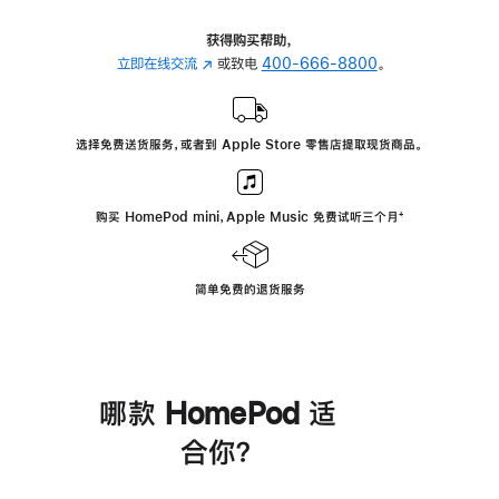
获得购买帮助，
立即在线交流
(在
或致电
400-666-8800
。
新
窗
口
选择免费送货服务，或者到 Apple Store 零售店提取现货商品。
中
打
开)
购买 HomePod mini，Apple Music 免费试听三个月
脚
⁺
注
简单免费的退货服务
哪款 HomePod 适
合你？
进