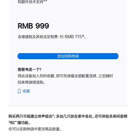
和额外技术支持
脚
**
计
注
划
(适
RMB 999
用
于
含增值税及其他法定税费：约 RMB 115‡。
HomeP
mini)
添加到购物袋
需要考虑一下？
将此设备加入你的收藏，即可先保留全部配置选择，之后随时
回来再继续选购。
收藏
购买两只可组建立体声组合
脚
²；多加几只放在家中各处，还可体验多‍房‍间音频
脚
³和广播功能。
注
注
你可以在购物袋中更改商品数量。