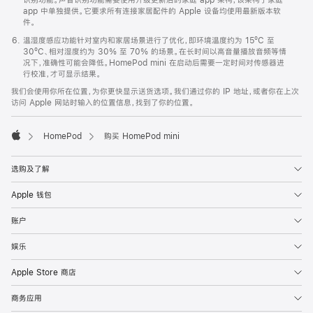
app 中单独提供。它要求所有连接家居配件的 Apple 设备均使用最新版本软
件。
温湿度感应功能针对室内和家居场景进行了优化，即环境温度约为 15ºC 至
30ºC、相对湿度约为 30% 至 70% 的场景。在长时间以高音量播放音频等情
况下，准确性可能会降低。HomePod mini 在启动后需要一定时间对传感器进
行校准，才可显示结果。
我们会使用你所在位置，为你更快显示送货选项。我们通过你的 IP 地址，或者你在上次
访问 Apple 网站时输入的位置信息，找到了你的位置。
HomePod
购买 HomePod mini
Apple
选购及了解
Apple 钱包
账户
娱乐
Apple Store 商店
商务应用