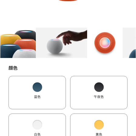
图库
图像
1
图库
图像
2
图库
图像
3
颜色
蓝色
午夜色
白色
黄色