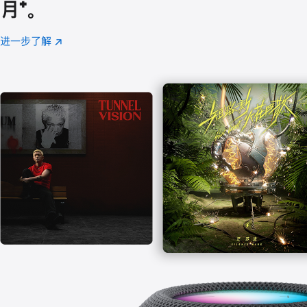
月
脚
⁺。
注
进一步了解
Apple
(在
Music
新
窗
口
中
打
开)