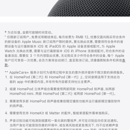
网
脚
‡ 为近似值。金额可能随时间变动。
注
页
⁺ 仅限新订阅用户。免费试用期结束后，每月收费为 RMB 12。优惠仅面向购买符合条件
页
的新设备的 Apple Music 新订阅用户限时提供。要兑换此优惠，需要将符合条件的音
频设备与运行最新版本 iOS 或 iPadOS 的 Apple 设备连接或配对。为 Apple
脚
Watch 兑换此优惠，需要与运行最新版本 iOS 的 iPhone 连接或配对。符合条件的设
备激活后，需要在 3 个月内领取此优惠。无论购买多少件符合条件的设备，每个 Apple
账户仅可享受一次优惠。会员方案将自动续订，直至取消订阅。须遵循限制条件和其他
条
款
。
(在
新
** AppleCare+ 服务计划可为使用过程中发生的意外损坏提供不限次数的保修服务。
窗
在 HomePod (第二代) 和 HomePod (第一代) 上，空间音频适用于支持此功
口
能的 app 中的兼容内容。并非所有内容都支持杜比全景声。
中
打
组建 HomePod 立体声组合需要使用两部同款 HomePod 扬声器，如两部
开)
HomePod mini、两部 HomePod (第二代) 或两部 HomePod (第一代)。
需要使用多部 HomePod 扬声器或兼容隔空播放功能并运行最新隔空播放软件
的扬声器。
需要使用支持 HomeKit 或 Matter 的配件。智能家居配件需单独购买。
声音识别功能可检测到烟雾和一氧化碳的警报声，并可在识别后向你发送通知。
当用户身处可能受到伤害的环境中，或在高风险或紧急情况下，均不应依赖声音
识别功能。声音识别功能需要使用升级更新后的家庭 app 架构，该架构于家庭