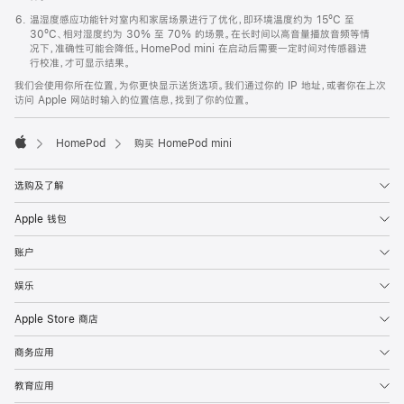
温湿度感应功能针对室内和家居场景进行了优化，即环境温度约为 15ºC 至
30ºC、相对湿度约为 30% 至 70% 的场景。在长时间以高音量播放音频等情
况下，准确性可能会降低。HomePod mini 在启动后需要一定时间对传感器进
行校准，才可显示结果。
我们会使用你所在位置，为你更快显示送货选项。我们通过你的 IP 地址，或者你在上次
访问 Apple 网站时输入的位置信息，找到了你的位置。
HomePod
购买 HomePod mini
Apple
选购及了解
Apple 钱包
账户
娱乐
Apple Store 商店
商务应用
教育应用