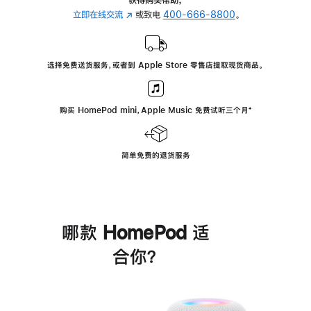
立即在线交流
(在
或致电
400-666-8800
。
新
窗
口
选择免费送货服务，或者到 Apple Store 零售店提取现货商品。
中
打
开)
购买 HomePod mini，Apple Music 免费试听三个月
脚
⁺
注
简单免费的退货服务
哪款 HomePod 适
合你？
进
一
步