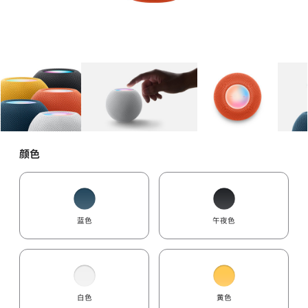
图库
图像
1
图库
图像
2
图库
图像
3
颜色
蓝色
午夜色
白色
黄色