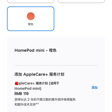
橙色
HomePod mini - 橙色
添加 AppleCare+ 服务计划
AppleCare+ 服务计划 (适用于
AppleC
添加
HomePod mini)
服
RMB 119
务
获得长达 2 年的不限次数的意外损坏保修服务
和额外技术支持
脚
**
计
注