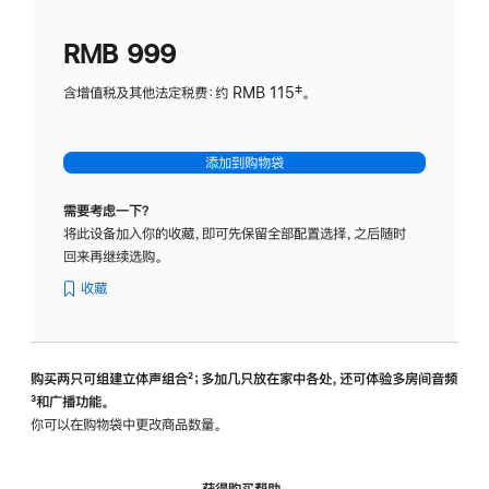
划
(适
RMB 999
用
于
含增值税及其他法定税费：约 RMB 115‡。
HomeP
mini)
添加到购物袋
需要考虑一下？
将此设备加入你的收藏，即可先保留全部配置选择，之后随时
回来再继续选购。
收藏
购买两只可组建立体声组合
脚
²；多加几只放在家中各处，还可体验多‍房‍间音频
脚
³和广播功能。
注
注
你可以在购物袋中更改商品数量。
获得购买帮助，