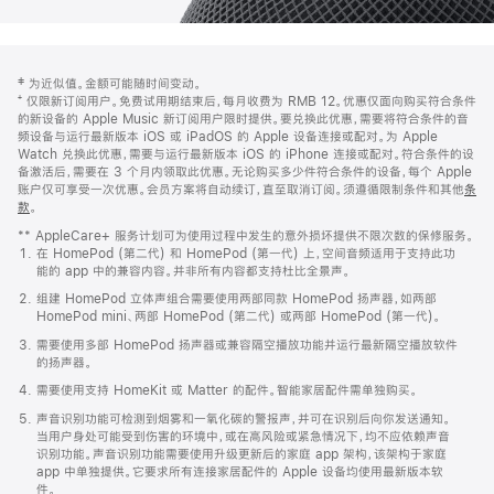
网
脚
‡ 为近似值。金额可能随时间变动。
注
页
⁺ 仅限新订阅用户。免费试用期结束后，每月收费为 RMB 12。优惠仅面向购买符合条件
页
的新设备的 Apple Music 新订阅用户限时提供。要兑换此优惠，需要将符合条件的音
频设备与运行最新版本 iOS 或 iPadOS 的 Apple 设备连接或配对。为 Apple
脚
Watch 兑换此优惠，需要与运行最新版本 iOS 的 iPhone 连接或配对。符合条件的设
备激活后，需要在 3 个月内领取此优惠。无论购买多少件符合条件的设备，每个 Apple
账户仅可享受一次优惠。会员方案将自动续订，直至取消订阅。须遵循限制条件和其他
条
款
。
(在
新
** AppleCare+ 服务计划可为使用过程中发生的意外损坏提供不限次数的保修服务。
窗
在 HomePod (第二代) 和 HomePod (第一代) 上，空间音频适用于支持此功
口
能的 app 中的兼容内容。并非所有内容都支持杜比全景声。
中
打
组建 HomePod 立体声组合需要使用两部同款 HomePod 扬声器，如两部
开)
HomePod mini、两部 HomePod (第二代) 或两部 HomePod (第一代)。
需要使用多部 HomePod 扬声器或兼容隔空播放功能并运行最新隔空播放软件
的扬声器。
需要使用支持 HomeKit 或 Matter 的配件。智能家居配件需单独购买。
声音识别功能可检测到烟雾和一氧化碳的警报声，并可在识别后向你发送通知。
当用户身处可能受到伤害的环境中，或在高风险或紧急情况下，均不应依赖声音
识别功能。声音识别功能需要使用升级更新后的家庭 app 架构，该架构于家庭
app 中单独提供。它要求所有连接家居配件的 Apple 设备均使用最新版本软
件。