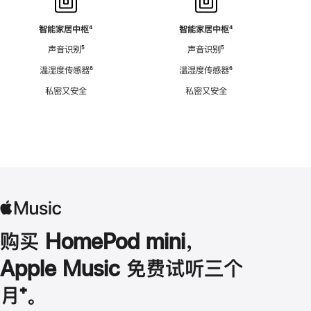
智能家居中枢
脚
⁴
智能家居中枢
脚
⁴
注
注
声音识别
脚
⁵
声音识别
脚
⁵
注
注
温湿度传感器
脚
⁶
温湿度传感器
脚
⁶
注
注
私密又安全
私密又安全
购买 HomePod mini，
Apple Music 免费试听三个
月
脚
⁺。