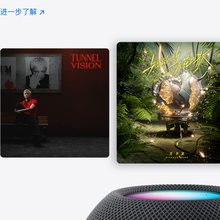
注
进一步了解
Apple
(在
Music
新
窗
口
中
打
开)