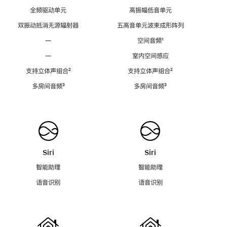
全频驱动单元
高振幅低音单元
双振动抵消无源辐射器
五高音单元波束成形阵列
—
空间音频
脚
¹
注
—
室内空间感应
支持立体声组合
脚
²
支持立体声组合
脚
²
注
注
多房间音频
脚
³
多房间音频
脚
³
注
注
Siri
Siri
智能助理
智能助理
语音识别
语音识别