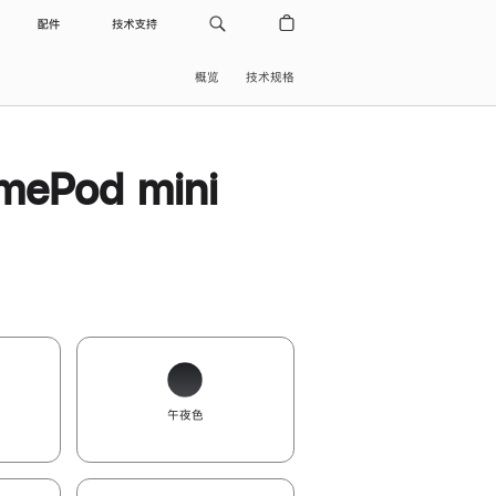
配件
技术支持
概览
技术规格
ePod mini
午夜色