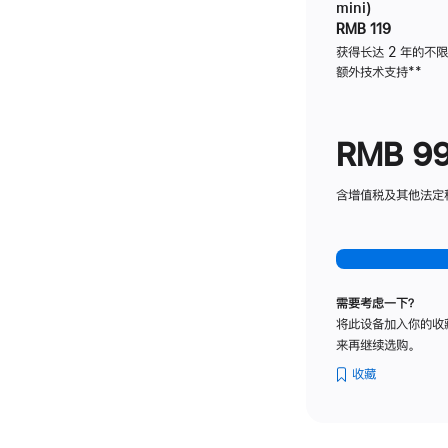
mini)
RMB 119
获得长达 2 年的不
额外技术支持
脚
**
注
RMB 9
含增值税及其他法定税费
需要考虑一下？
将此设备加入你的收
来再继续选购。
收藏