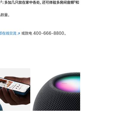
合
脚
²；多加几只放在家中各处，还可体验多‍房‍间音频
脚
³和
注
注
数量。
即在线交流
(在
或致电
400-666-8800。
新
窗
口
中
打
开)
库
图像
4
图库
图像
5