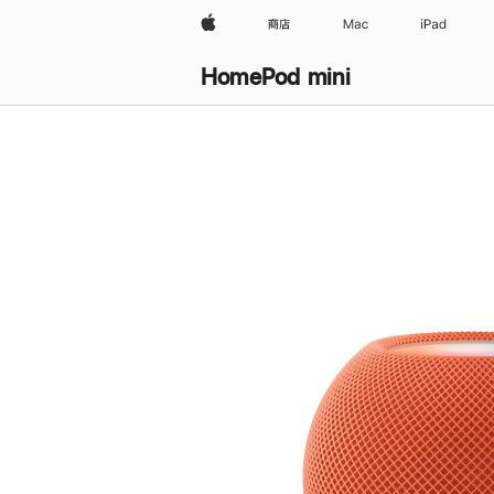
Apple
商店
Mac
iPad
HomePod mini
购
买
HomePod mini