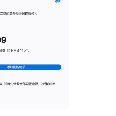
AppleCare+
添加
服
务
限次数的意外损坏保修服务和
计
划
(适
99
用
于
：约 RMB 115‡。
HomePod
mini)
添加到购物袋
藏，即可先保留全部配置选择，之后随时回