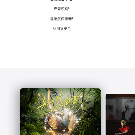
注
声音识别
脚
⁵
注
温湿度传感器
脚
⁶
注
私密又安全