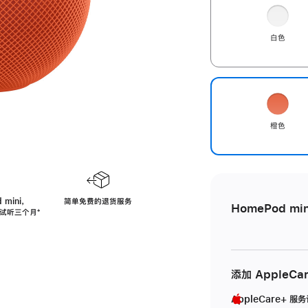
白色
橙色
 mini，
简单免费的退货服务
HomePod min
免费试听三个月
脚
⁺
注
添加 AppleCa
AppleCare+ 服