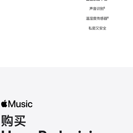
注
声音识别
脚
⁵
注
温湿度传感器
脚
⁶
注
私密又安全
购买