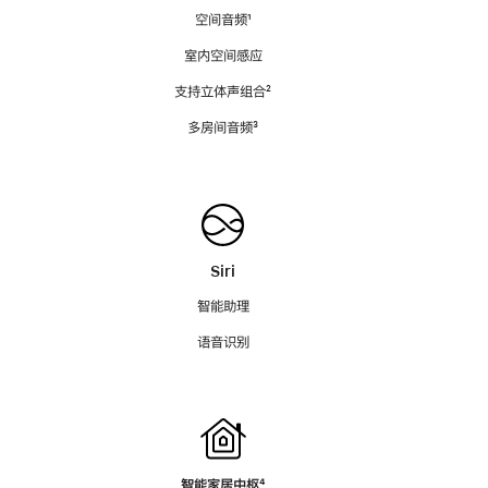
空间音频
脚
¹
注
室内空间感应
支持立体声组合
脚
²
注
多房间音频
脚
³
注
Siri
智能助理
语音识别
智能家居中枢
脚
⁴