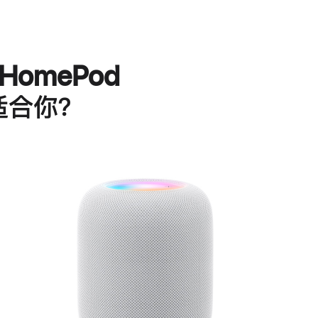
HomePod
适合你？
进
一
步
了
解
HomePod<