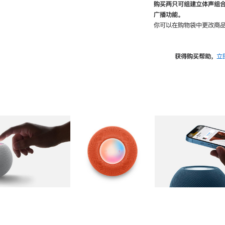
购买两只可组建立体声组
广播功能。
你可以在购物袋中更改商品
获得购买帮助，
立
图库
图像
2
图库
图像
3
图