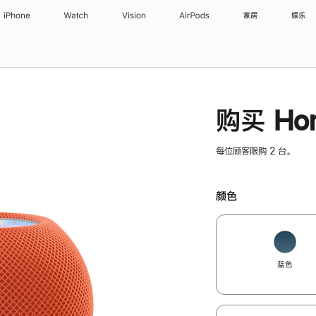
iPhone
Watch
Vision
AirPods
家居
娱乐
购买 Hom
每位顾客限购 2 台。
颜色
蓝色