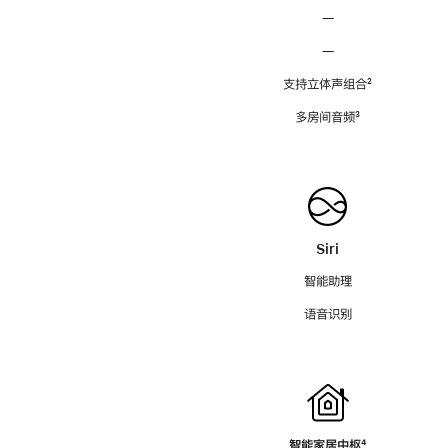
—
—
支持立体声组合
脚
²
注
多房间音频
脚
³
注
Siri
智能助理
语音识别
智能家居中枢
脚
⁴