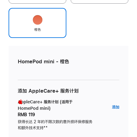
橙色
HomePod mini - 橙色
添加 AppleCare+ 服务计划
AppleCare+ 服务计划 (适用于
AppleC
添加
HomePod mini)
服
RMB 119
务
获得长达 2 年的不限次数的意外损坏保修服务
和额外技术支持
脚
**
计
注