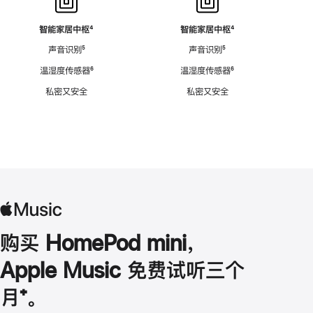
智能家居中枢
脚
⁴
智能家居中枢
脚
⁴
注
注
声音识别
脚
⁵
声音识别
脚
⁵
注
注
温湿度传感器
脚
⁶
温湿度传感器
脚
⁶
注
注
私密又安全
私密又安全
购买 HomePod mini，
Apple Music 免费试听三个
月
脚
⁺。