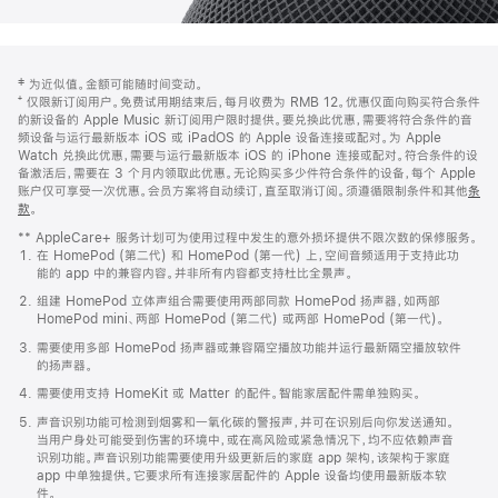
网
脚
‡ 为近似值。金额可能随时间变动。
注
页
⁺ 仅限新订阅用户。免费试用期结束后，每月收费为 RMB 12。优惠仅面向购买符合条件
页
的新设备的 Apple Music 新订阅用户限时提供。要兑换此优惠，需要将符合条件的音
频设备与运行最新版本 iOS 或 iPadOS 的 Apple 设备连接或配对。为 Apple
脚
Watch 兑换此优惠，需要与运行最新版本 iOS 的 iPhone 连接或配对。符合条件的设
备激活后，需要在 3 个月内领取此优惠。无论购买多少件符合条件的设备，每个 Apple
账户仅可享受一次优惠。会员方案将自动续订，直至取消订阅。须遵循限制条件和其他
条
款
。
(在
新
** AppleCare+ 服务计划可为使用过程中发生的意外损坏提供不限次数的保修服务。
窗
在 HomePod (第二代) 和 HomePod (第一代) 上，空间音频适用于支持此功
口
能的 app 中的兼容内容。并非所有内容都支持杜比全景声。
中
打
组建 HomePod 立体声组合需要使用两部同款 HomePod 扬声器，如两部
开)
HomePod mini、两部 HomePod (第二代) 或两部 HomePod (第一代)。
需要使用多部 HomePod 扬声器或兼容隔空播放功能并运行最新隔空播放软件
的扬声器。
需要使用支持 HomeKit 或 Matter 的配件。智能家居配件需单独购买。
声音识别功能可检测到烟雾和一氧化碳的警报声，并可在识别后向你发送通知。
当用户身处可能受到伤害的环境中，或在高风险或紧急情况下，均不应依赖声音
识别功能。声音识别功能需要使用升级更新后的家庭 app 架构，该架构于家庭
app 中单独提供。它要求所有连接家居配件的 Apple 设备均使用最新版本软
件。