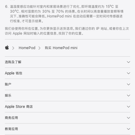
温湿度感应功能针对室内和家居场景进行了优化，即环境温度约为 15ºC 至
30ºC、相对湿度约为 30% 至 70% 的场景。在长时间以高音量播放音频等情
况下，准确性可能会降低。HomePod mini 在启动后需要一定时间对传感器进
行校准，才可显示结果。
我们会使用你所在位置，为你更快显示送货选项。我们通过你的 IP 地址，或者你在上次
访问 Apple 网站时输入的位置信息，找到了你的位置。
HomePod
购买 HomePod mini
Apple
选购及了解
Apple 钱包
账户
娱乐
Apple Store 商店
商务应用
教育应用