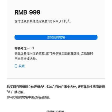
划
(适
RMB 999
用
于
含增值税及其他法定税费：约 RMB 115‡。
HomeP
mini)
添加到购物袋
需要考虑一下？
将此设备加入你的收藏，即可先保留全部配置选择，之后随时
回来再继续选购。
收藏
购买两只可组建立体声组合
脚
²；多加几只放在家中各处，还可体验多‍房‍间音频
脚
³和广播功能。
注
注
你可以在购物袋中更改商品数量。
获得购买帮助，