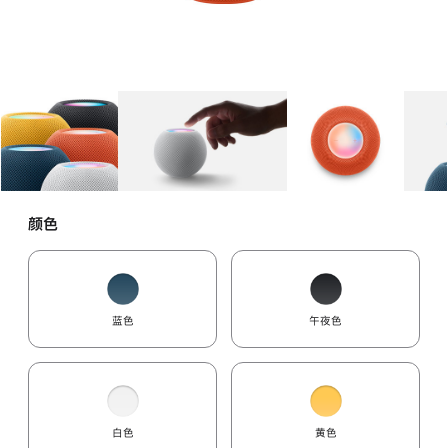
图库
图像
1
图库
图像
2
图库
图像
3
颜色
蓝色
午夜色
白色
黄色