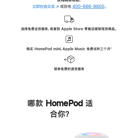
立即在线交流
(在
或致电
400-666-8800
。
新
窗
口
选择免费送货服务，或者到 Apple Store 零售店提取现货商品。
中
打
开)
购买 HomePod mini，Apple Music 免费试听三个月
脚
⁺
注
简单免费的退货服务
哪款 HomePod 适
合你？
进
一
步