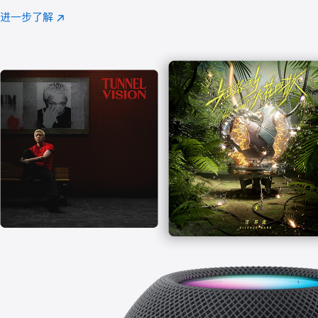
注
进一步了解
Apple
(在
Music
新
窗
口
中
打
开)