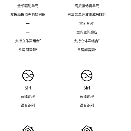
全频驱动单元
高振幅低音单元
双振动抵消无源辐射器
五高音单元波束成形阵列
—
空间音频
脚
¹
注
—
室内空间感应
支持立体声组合
脚
²
支持立体声组合
脚
²
注
注
多房间音频
脚
³
多房间音频
脚
³
注
注
Siri
Siri
智能助理
智能助理
语音识别
语音识别