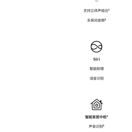
—
支持立体声组合
脚
²
注
多房间音频
脚
³
注
Siri
智能助理
语音识别
智能家居中枢
脚
⁴
注
声音识别
脚
⁵