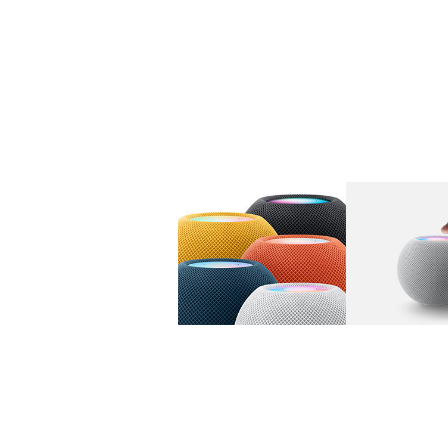
图库
图像
1