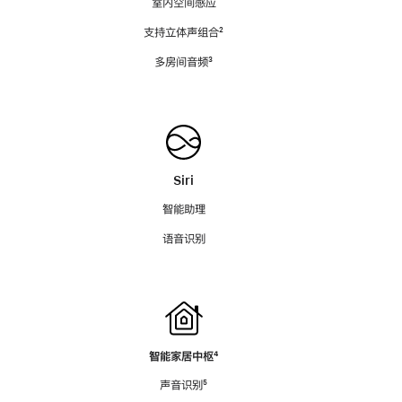
室内空间感应
支持立体声组合
脚
²
注
多房间音频
脚
³
注
Siri
智能助理
语音识别
智能家居中枢
脚
⁴
注
声音识别
脚
⁵