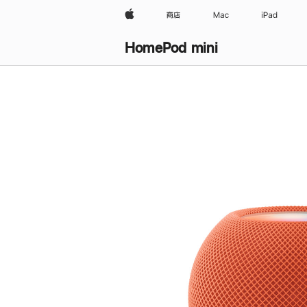
Apple
商店
Mac
iPad
HomePod mini
购
买
HomePod mini