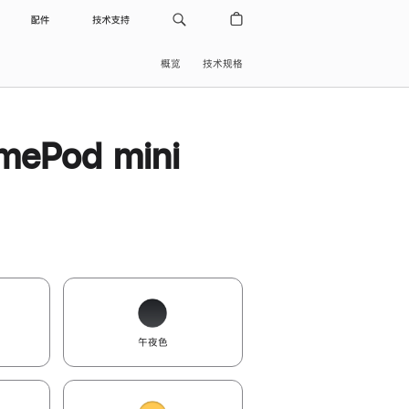
配件
技术支持
概览
技术规格
ePod mini
午夜色