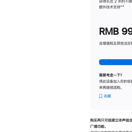
获得长达 2 年的不
额外技术支持
脚
**
注
RMB 9
含增值税及其他法定税费
需要考虑一下？
将此设备加入你的收
来再继续选购。
收藏
购买两只可组建立体声组
广播功能。