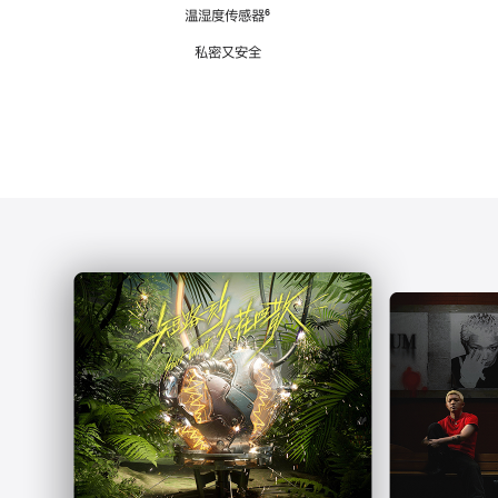
注
温湿度传感器
脚
⁶
注
私密又安全