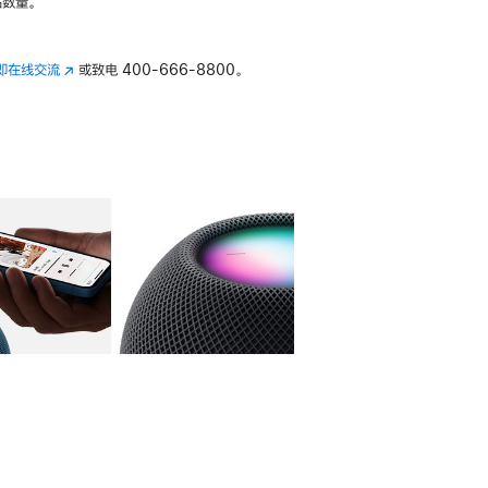
数量。
即在线交流
(在
或致电
400-666-8800。
新
窗
口
中
打
开)
库
图像
4
图库
图像
5