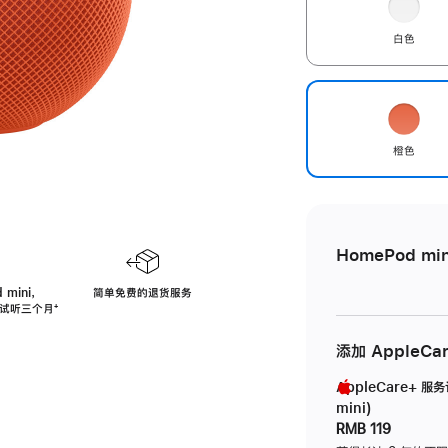
白色
橙色
HomePod min
 mini，
简单免费的退货服务
免费试听三个月
脚
⁺
注
添加 AppleCa
AppleCare+ 服
mini)
RMB 119