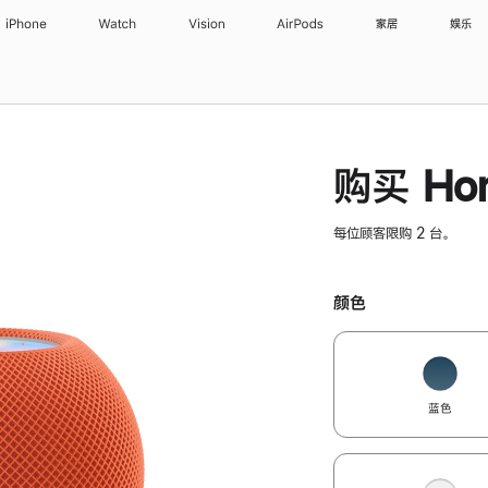
iPhone
Watch
Vision
AirPods
家居
娱乐
购买 Hom
每位顾客限购 2 台。
颜色
蓝色