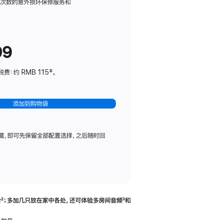
务
限次数的意外损坏保修服务和
计
划
(适
99
用
于
：约 RMB 115‡。
HomePod
mini)
添加到购物袋
藏，即可先保留全部配置选择，之后随时回
合
脚
²；多加几只放在家中各处，还可体验多‍房‍间音频
脚
³和
注
注