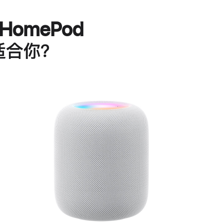
HomePod
适合你？
进
一
步
了
解
HomePod<