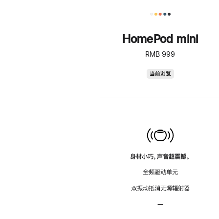
HomePod mini
RMB 999
HomePod
当前浏览
mini
身材小巧，声音超震撼。
全频驱动单元
双振动抵消无源辐射器
—