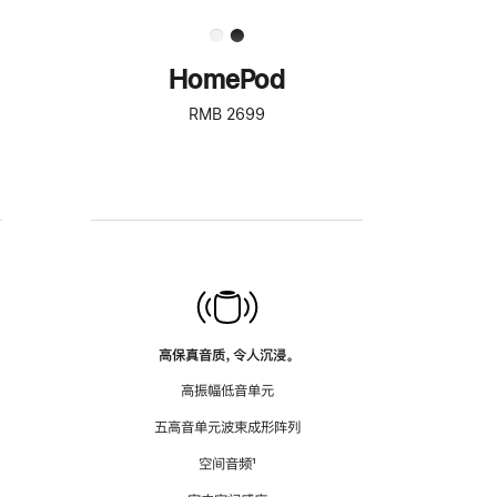
HomePod
RMB 2699
高保真音质，令人沉浸。
高振幅低音单元
五高音单元波束成形阵列
空间音频
脚
¹
注