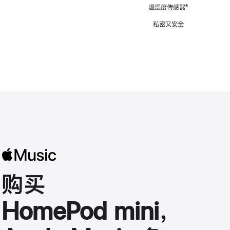
注
温湿度传感器
脚
⁶
注
私密又安全
购买
HomePod mini，