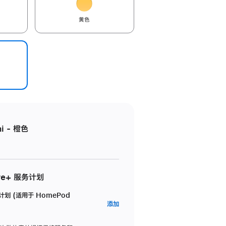
黄色
i - 橙色
re+ 服务计划
务计划 (适用于 HomePod
AppleCare+
添加
服