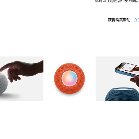
你可以在购物袋中更改商品
获得购买帮助，
立
图库
图像
2
图库
图像
3
图