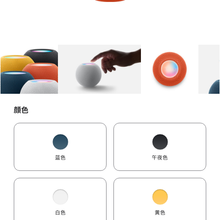
图库
图像
1
图库
图像
2
图库
图像
3
颜色
蓝色
午夜色
白色
黄色