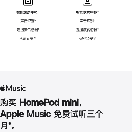
智能家居中枢
脚
⁴
智能家居中枢
脚
⁴
注
注
声音识别
脚
⁵
声音识别
脚
⁵
注
注
温湿度传感器
脚
⁶
温湿度传感器
脚
⁶
注
注
私密又安全
私密又安全
购买 HomePod mini，
Apple Music 免费试听三个
月
脚
⁺。