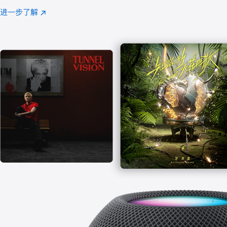
注
进一步了解
Apple
(在
Music
新
窗
口
中
打
开)