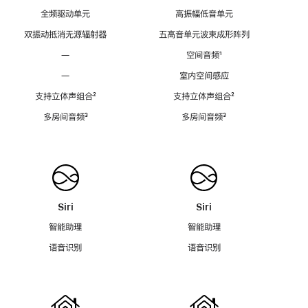
全频驱动单元
高振幅低音单元
双振动抵消无源辐射器
五高音单元波束成形阵列
—
空间音频
脚
¹
注
—
室内空间感应
支持立体声组合
脚
²
支持立体声组合
脚
²
注
注
多房间音频
脚
³
多房间音频
脚
³
注
注
Siri
Siri
智能助理
智能助理
语音识别
语音识别