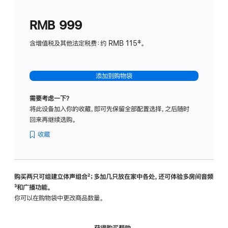
划
(适
RMB 999
用
于
含增值税及其他法定税费：约 RMB 115‡。
HomeP
mini)
添加到购物袋
需要考虑一下？
将此设备加入你的收藏，即可先保留全部配置选择，之后随时
回来再继续选购。
收藏
购买两只可组建立体声组合
脚
²；多加几只放在家中各处，还可体验多‍房‍间音频
脚
³和广播功能。
注
注
你可以在购物袋中更改商品数量。
获得购买帮助，