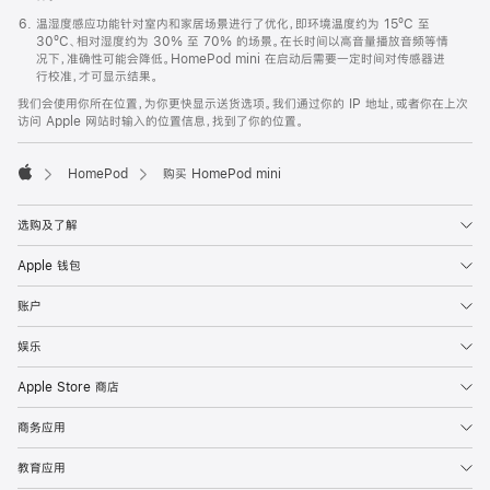
温湿度感应功能针对室内和家居场景进行了优化，即环境温度约为 15ºC 至
30ºC、相对湿度约为 30% 至 70% 的场景。在长时间以高音量播放音频等情
况下，准确性可能会降低。HomePod mini 在启动后需要一定时间对传感器进
行校准，才可显示结果。
我们会使用你所在位置，为你更快显示送货选项。我们通过你的 IP 地址，或者你在上次
访问 Apple 网站时输入的位置信息，找到了你的位置。
HomePod
购买 HomePod mini
Apple
选购及了解
Apple 钱包
账户
娱乐
Apple Store 商店
商务应用
教育应用