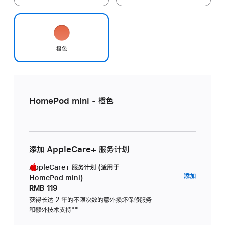
橙色
HomePod mini - 橙色
添加 AppleCare+ 服务计划
AppleCare+ 服务计划 (适用于
AppleC
添加
HomePod mini)
服
RMB 119
务
获得长达 2 年的不限次数的意外损坏保修服务
和额外技术支持
脚
**
计
注