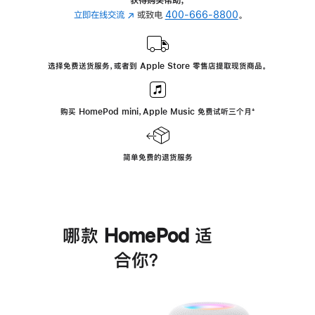
立即在线交流
(在
或致电
400-666-8800
。
新
窗
口
选择免费送货服务，或者到 Apple Store 零售店提取现货商品。
中
打
开)
购买 HomePod mini，Apple Music 免费试听三个月
脚
⁺
注
简单免费的退货服务
哪款 HomePod 适
合你？
进
一
步