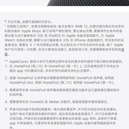
网
脚
‡ 为近似值。金额可能随时间变动。
注
页
⁺ 仅限新订阅用户。免费试用期结束后，每月收费为 RMB 12。优惠仅面向购买符合条件
页
的新设备的 Apple Music 新订阅用户限时提供。要兑换此优惠，需要将符合条件的音
频设备与运行最新版本 iOS 或 iPadOS 的 Apple 设备连接或配对。为 Apple
脚
Watch 兑换此优惠，需要与运行最新版本 iOS 的 iPhone 连接或配对。符合条件的设
备激活后，需要在 3 个月内领取此优惠。无论购买多少件符合条件的设备，每个 Apple
账户仅可享受一次优惠。会员方案将自动续订，直至取消订阅。须遵循限制条件和其他
条
款
。
(在
新
** AppleCare+ 服务计划可为使用过程中发生的意外损坏提供不限次数的保修服务。
窗
在 HomePod (第二代) 和 HomePod (第一代) 上，空间音频适用于支持此功
口
能的 app 中的兼容内容。并非所有内容都支持杜比全景声。
中
打
组建 HomePod 立体声组合需要使用两部同款 HomePod 扬声器，如两部
开)
HomePod mini、两部 HomePod (第二代) 或两部 HomePod (第一代)。
需要使用多部 HomePod 扬声器或兼容隔空播放功能并运行最新隔空播放软件
的扬声器。
需要使用支持 HomeKit 或 Matter 的配件。智能家居配件需单独购买。
声音识别功能可检测到烟雾和一氧化碳的警报声，并可在识别后向你发送通知。
当用户身处可能受到伤害的环境中，或在高风险或紧急情况下，均不应依赖声音
识别功能。声音识别功能需要使用升级更新后的家庭 app 架构，该架构于家庭
app 中单独提供。它要求所有连接家居配件的 Apple 设备均使用最新版本软
件。