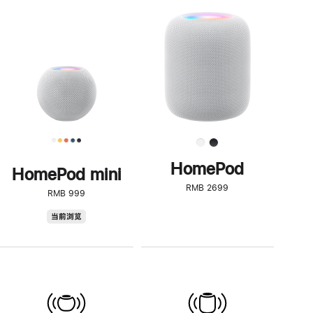
一
步
了
解
HomePod<
HomePod
HomePod mini
RMB 2699
RMB 999
HomePod
当前浏览
mini