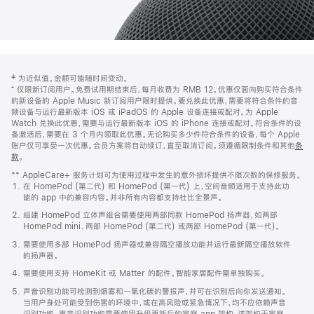
网
脚
‡ 为近似值。金额可能随时间变动。
注
页
⁺ 仅限新订阅用户。免费试用期结束后，每月收费为 RMB 12。优惠仅面向购买符合条件
页
的新设备的 Apple Music 新订阅用户限时提供。要兑换此优惠，需要将符合条件的音
频设备与运行最新版本 iOS 或 iPadOS 的 Apple 设备连接或配对。为 Apple
脚
Watch 兑换此优惠，需要与运行最新版本 iOS 的 iPhone 连接或配对。符合条件的设
备激活后，需要在 3 个月内领取此优惠。无论购买多少件符合条件的设备，每个 Apple
账户仅可享受一次优惠。会员方案将自动续订，直至取消订阅。须遵循限制条件和其他
条
款
。
(在
新
** AppleCare+ 服务计划可为使用过程中发生的意外损坏提供不限次数的保修服务。
窗
在 HomePod (第二代) 和 HomePod (第一代) 上，空间音频适用于支持此功
口
能的 app 中的兼容内容。并非所有内容都支持杜比全景声。
中
打
组建 HomePod 立体声组合需要使用两部同款 HomePod 扬声器，如两部
开)
HomePod mini、两部 HomePod (第二代) 或两部 HomePod (第一代)。
需要使用多部 HomePod 扬声器或兼容隔空播放功能并运行最新隔空播放软件
的扬声器。
需要使用支持 HomeKit 或 Matter 的配件。智能家居配件需单独购买。
声音识别功能可检测到烟雾和一氧化碳的警报声，并可在识别后向你发送通知。
当用户身处可能受到伤害的环境中，或在高风险或紧急情况下，均不应依赖声音
识别功能。声音识别功能需要使用升级更新后的家庭 app 架构，该架构于家庭