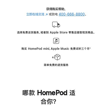
获得购买帮助，
立即在线交流
(在
或致电
400-666-8800
。
新
窗
口
选择免费送货服务，或者到 Apple Store 零售店提取现货商品。
中
打
开)
购买 HomePod mini，Apple Music 免费试听三个月
脚
⁺
注
简单免费的退货服务
哪款 HomePod 适
合你？
进