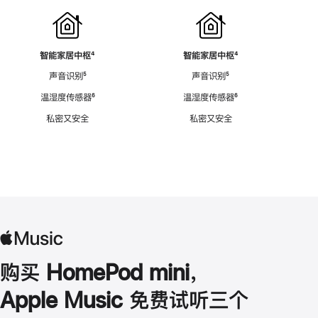
智能家居中枢
脚
⁴
智能家居中枢
脚
⁴
注
注
声音识别
脚
⁵
声音识别
脚
⁵
注
注
温湿度传感器
脚
⁶
温湿度传感器
脚
⁶
注
注
私密又安全
私密又安全
购买 HomePod mini，
Apple Music 免费试听三个