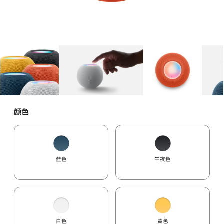
图库
图像
1
图库
图像
2
图库
图像
3
颜色
蓝色
午夜色
白色
黄色