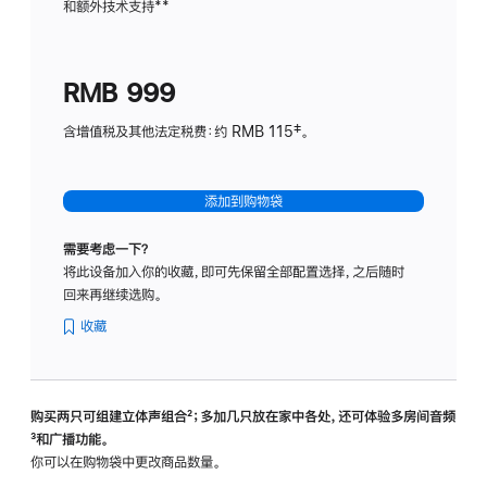
和额外技术支持
脚
**
计
注
划
(适
RMB 999
用
于
含增值税及其他法定税费：约 RMB 115‡。
HomeP
mini)
添加到购物袋
需要考虑一下？
将此设备加入你的收藏，即可先保留全部配置选择，之后随时
回来再继续选购。
收藏
购买两只可组建立体声组合
脚
²；多加几只放在家中各处，还可体验多‍房‍间音频
脚
³和广播功能。
注
注
你可以在购物袋中更改商品数量。