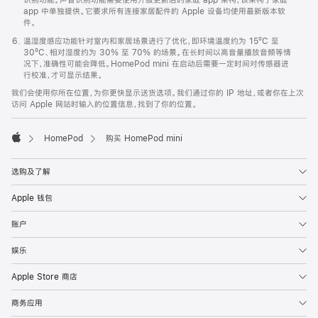
app 中单独提供。它要求所有连接家居配件的 Apple 设备均使用最新版本软
件。
温湿度感应功能针对室内和家居场景进行了优化，即环境温度约为 15ºC 至
30ºC、相对湿度约为 30% 至 70% 的场景。在长时间以高音量播放音频等情
况下，准确性可能会降低。HomePod mini 在启动后需要一定时间对传感器进
行校准，才可显示结果。
我们会使用你所在位置，为你更快显示送货选项。我们通过你的 IP 地址，或者你在上次
访问 Apple 网站时输入的位置信息，找到了你的位置。
HomePod
购买 HomePod mini
Apple
选购及了解
Apple 钱包
账户
娱乐
Apple Store 商店
商务应用