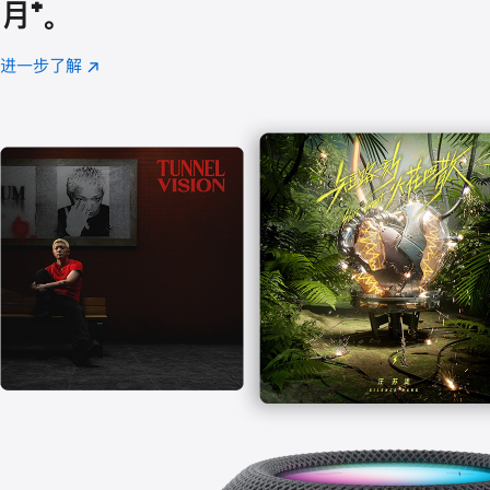
月
脚
⁺。
注
进一步了解
Apple
(在
Music
新
窗
口
中
打
开)