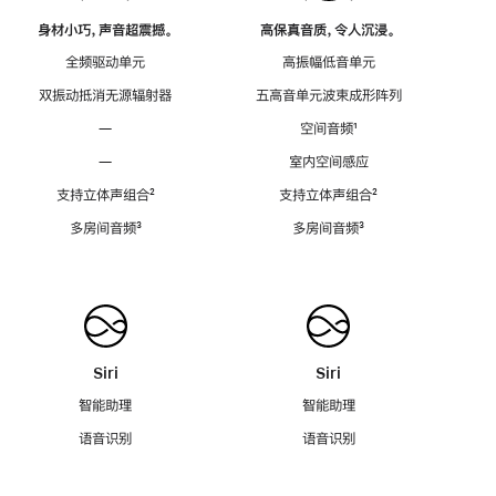
身材小巧，声音超震撼。
高保真音质，令人沉浸。
全频驱动单元
高振幅低音单元
双振动抵消无源辐射器
五高音单元波束成形阵列
—
空间音频
脚
¹
注
—
室内空间感应
支持立体声组合
脚
²
支持立体声组合
脚
²
注
注
多房间音频
脚
³
多房间音频
脚
³
注
注
Siri
Siri
智能助理
智能助理
语音识别
语音识别