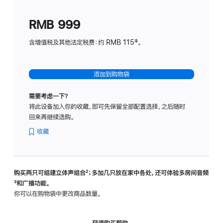
划
(适
RMB 999
用
于
含增值税及其他法定税费：约 RMB 115‡。
HomeP
mini)
添加到购物袋
需要考虑一下？
将此设备加入你的收藏，即可先保留全部配置选择，之后随时
回来再继续选购。
收藏
购买两只可组建立体声组合
脚
²；多加几只放在家中各处，还可体验多‍房‍间音频
脚
³和广播功能。
注
注
你可以在购物袋中更改商品数量。
获得购买帮助，