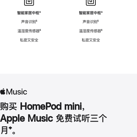
智能家居中枢
脚
⁴
智能家居中枢
脚
⁴
注
注
声音识别
脚
⁵
声音识别
脚
⁵
注
注
温湿度传感器
脚
⁶
温湿度传感器
脚
⁶
注
注
私密又安全
私密又安全
购买 HomePod mini，
Apple Music 免费试听三个
月
脚
⁺。