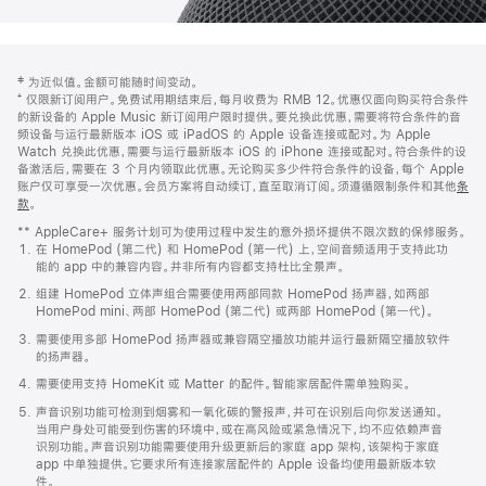
网
脚
‡ 为近似值。金额可能随时间变动。
注
页
⁺ 仅限新订阅用户。免费试用期结束后，每月收费为 RMB 12。优惠仅面向购买符合条件
页
的新设备的 Apple Music 新订阅用户限时提供。要兑换此优惠，需要将符合条件的音
频设备与运行最新版本 iOS 或 iPadOS 的 Apple 设备连接或配对。为 Apple
脚
Watch 兑换此优惠，需要与运行最新版本 iOS 的 iPhone 连接或配对。符合条件的设
备激活后，需要在 3 个月内领取此优惠。无论购买多少件符合条件的设备，每个 Apple
账户仅可享受一次优惠。会员方案将自动续订，直至取消订阅。须遵循限制条件和其他
条
款
。
(在
新
** AppleCare+ 服务计划可为使用过程中发生的意外损坏提供不限次数的保修服务。
窗
在 HomePod (第二代) 和 HomePod (第一代) 上，空间音频适用于支持此功
口
能的 app 中的兼容内容。并非所有内容都支持杜比全景声。
中
打
组建 HomePod 立体声组合需要使用两部同款 HomePod 扬声器，如两部
开)
HomePod mini、两部 HomePod (第二代) 或两部 HomePod (第一代)。
需要使用多部 HomePod 扬声器或兼容隔空播放功能并运行最新隔空播放软件
的扬声器。
需要使用支持 HomeKit 或 Matter 的配件。智能家居配件需单独购买。
声音识别功能可检测到烟雾和一氧化碳的警报声，并可在识别后向你发送通知。
当用户身处可能受到伤害的环境中，或在高风险或紧急情况下，均不应依赖声音
识别功能。声音识别功能需要使用升级更新后的家庭 app 架构，该架构于家庭
app 中单独提供。它要求所有连接家居配件的 Apple 设备均使用最新版本软
件。