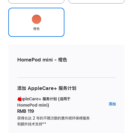
橙色
HomePod mini - 橙色
添加 AppleCare+ 服务计划
AppleCare+ 服务计划 (适用于
AppleC
添加
HomePod mini)
服
RMB 119
务
获得长达 2 年的不限次数的意外损坏保修服务
和额外技术支持
脚
**
计
注