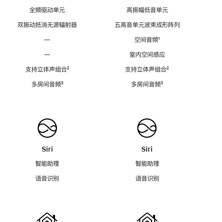
全频驱动单元
高振幅低音单元
双振动抵消无源辐射器
五高音单元波束成形阵列
—
空间音频
脚
¹
注
—
室内空间感应
支持立体声组合
脚
²
支持立体声组合
脚
²
注
注
多房间音频
脚
³
多房间音频
脚
³
注
注
Siri
Siri
智能助理
智能助理
语音识别
语音识别