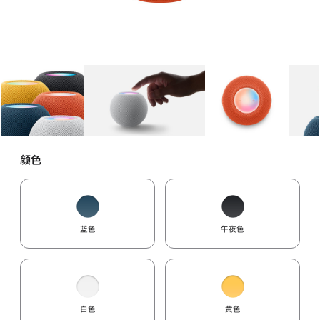
图库
图像
1
图库
图像
2
图库
图像
3
颜色
蓝色
午夜色
白色
黄色