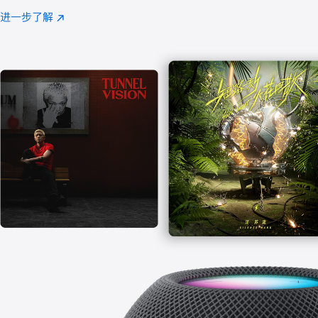
注
进一步了解
Apple
(在
Music
新
窗
口
中
打
开)