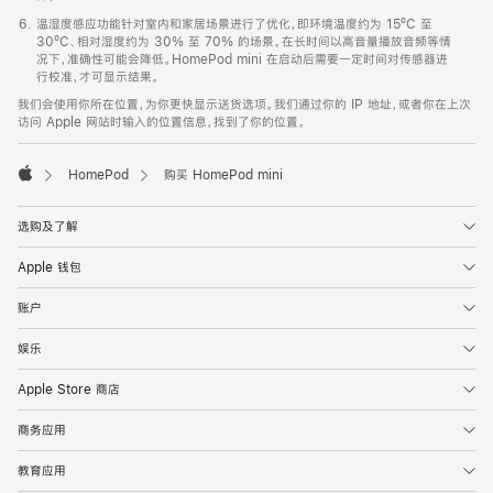
温湿度感应功能针对室内和家居场景进行了优化，即环境温度约为 15ºC 至
30ºC、相对湿度约为 30% 至 70% 的场景。在长时间以高音量播放音频等情
况下，准确性可能会降低。HomePod mini 在启动后需要一定时间对传感器进
行校准，才可显示结果。
我们会使用你所在位置，为你更快显示送货选项。我们通过你的 IP 地址，或者你在上次
访问 Apple 网站时输入的位置信息，找到了你的位置。
HomePod
购买 HomePod mini
Apple
选购及了解
Apple 钱包
账户
娱乐
Apple Store 商店
商务应用
教育应用