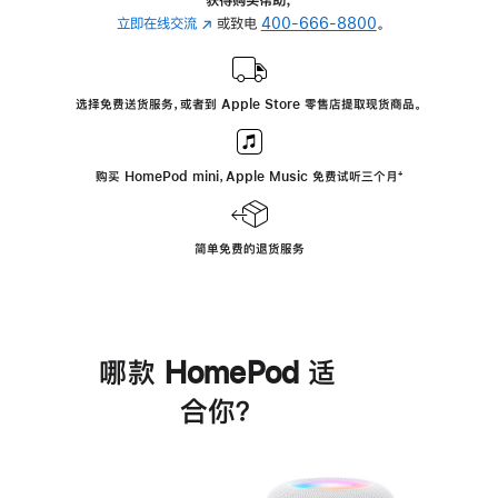
立即在线交流
(在
或致电
400-666-8800
。
新
窗
口
选择免费送货服务，或者到 Apple Store 零售店提取现货商品。
中
打
开)
购买 HomePod mini，Apple Music 免费试听三个月
脚
⁺
注
简单免费的退货服务
哪款 HomePod 适
合你？
进
一
步