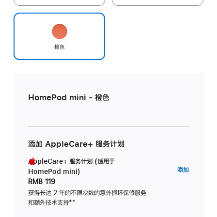
橙色
HomePod mini - 橙色
添加 AppleCare+ 服务计划
AppleCare+ 服务计划 (适用于
AppleC
添加
HomePod mini)
服
RMB 119
务
获得长达 2 年的不限次数的意外损坏保修服务
和额外技术支持
脚
**
计
注