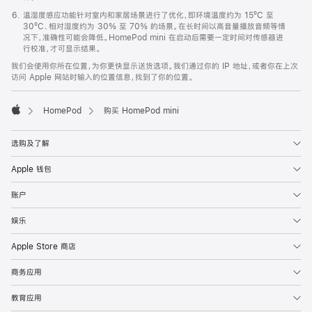
温湿度感应功能针对室内和家居场景进行了优化，即环境温度约为 15ºC 至
30ºC、相对湿度约为 30% 至 70% 的场景。在长时间以高音量播放音频等情
况下，准确性可能会降低。HomePod mini 在启动后需要一定时间对传感器进
行校准，才可显示结果。
我们会使用你所在位置，为你更快显示送货选项。我们通过你的 IP 地址，或者你在上次
访问 Apple 网站时输入的位置信息，找到了你的位置。
HomePod
购买 HomePod mini
Apple
选购及了解
Apple 钱包
账户
娱乐
Apple Store 商店
商务应用
教育应用