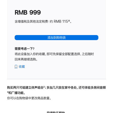
划
(适
RMB 999
用
于
含增值税及其他法定税费：约 RMB 115‡。
HomeP
mini)
添加到购物袋
需要考虑一下？
将此设备加入你的收藏，即可先保留全部配置选择，之后随时
回来再继续选购。
收藏
购买两只可组建立体声组合
脚
²；多加几只放在家中各处，还可体验多‍房‍间音频
脚
³和广播功能。
注
注
你可以在购物袋中更改商品数量。
获得购买帮助，