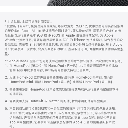
网
脚
‡ 为近似值。金额可能随时间变动。
注
页
⁺ 仅限新订阅用户。免费试用期结束后，每月收费为 RMB 12。优惠仅面向购买符合条件
页
的新设备的 Apple Music 新订阅用户限时提供。要兑换此优惠，需要将符合条件的音
频设备与运行最新版本 iOS 或 iPadOS 的 Apple 设备连接或配对。为 Apple
脚
Watch 兑换此优惠，需要与运行最新版本 iOS 的 iPhone 连接或配对。符合条件的设
备激活后，需要在 3 个月内领取此优惠。无论购买多少件符合条件的设备，每个 Apple
账户仅可享受一次优惠。会员方案将自动续订，直至取消订阅。须遵循限制条件和其他
条
款
。
(在
新
** AppleCare+ 服务计划可为使用过程中发生的意外损坏提供不限次数的保修服务。
窗
在 HomePod (第二代) 和 HomePod (第一代) 上，空间音频适用于支持此功
口
能的 app 中的兼容内容。并非所有内容都支持杜比全景声。
中
打
组建 HomePod 立体声组合需要使用两部同款 HomePod 扬声器，如两部
开)
HomePod mini、两部 HomePod (第二代) 或两部 HomePod (第一代)。
需要使用多部 HomePod 扬声器或兼容隔空播放功能并运行最新隔空播放软件
的扬声器。
需要使用支持 HomeKit 或 Matter 的配件。智能家居配件需单独购买。
声音识别功能可检测到烟雾和一氧化碳的警报声，并可在识别后向你发送通知。
当用户身处可能受到伤害的环境中，或在高风险或紧急情况下，均不应依赖声音
识别功能。声音识别功能需要使用升级更新后的家庭 app 架构，该架构于家庭
app 中单独提供。它要求所有连接家居配件的 Apple 设备均使用最新版本软
件。