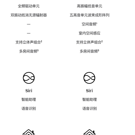
全频驱动单元
高振幅低音单元
双振动抵消无源辐射器
五高音单元波束成形阵列
—
空间音频
脚
¹
注
—
室内空间感应
支持立体声组合
脚
²
支持立体声组合
脚
²
注
注
多房间音频
脚
³
多房间音频
脚
³
注
注
Siri
Siri
智能助理
智能助理
语音识别
语音识别