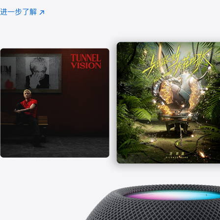
注
进一步了解
Apple
(在
Music
新
窗
口
中
打
开)