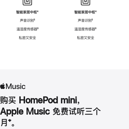
智能家居中枢
脚
⁴
智能家居中枢
脚
⁴
注
注
声音识别
脚
⁵
声音识别
脚
⁵
注
注
温湿度传感器
脚
⁶
温湿度传感器
脚
⁶
注
注
私密又安全
私密又安全
购买 HomePod mini，
Apple Music 免费试听三个
月
脚
⁺。