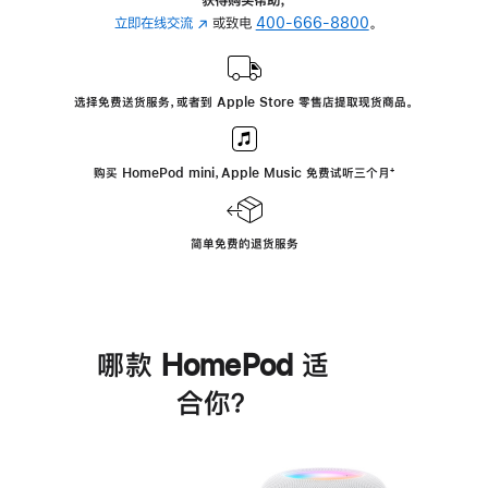
立即在线交流
(在
或致电
400-666-8800
。
新
窗
口
选择免费送货服务，或者到 Apple Store 零售店提取现货商品。
中
打
开)
购买 HomePod mini，Apple Music 免费试听三个月
脚
⁺
注
简单免费的退货服务
哪款 HomePod 适
合你？
进
一
步