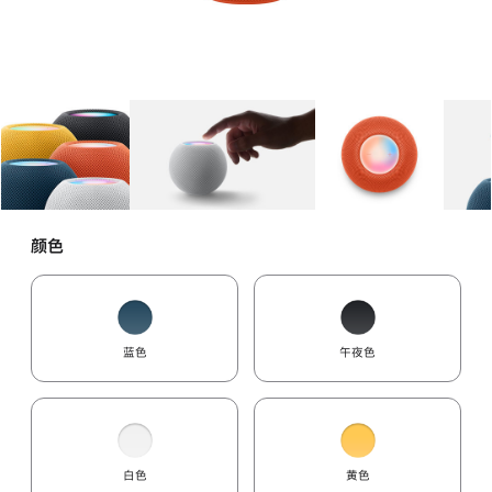
图库
图像
1
图库
图像
2
图库
图像
3
颜色
蓝色
午夜色
白色
黄色