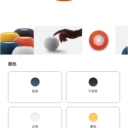
图库
图像
1
图库
图像
2
图库
图像
3
颜色
蓝色
午夜色
白色
黄色