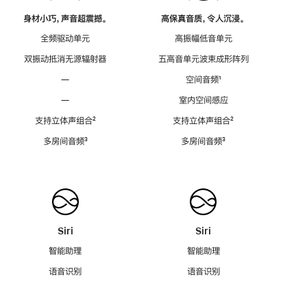
身材小巧，声音超震撼。
高保真音质，令人沉浸。
全频驱动单元
高振幅低音单元
双振动抵消无源辐射器
五高音单元波束成形阵列
—
空间音频
脚
¹
注
—
室内空间感应
支持立体声组合
脚
²
支持立体声组合
脚
²
注
注
多房间音频
脚
³
多房间音频
脚
³
注
注
Siri
Siri
智能助理
智能助理
语音识别
语音识别