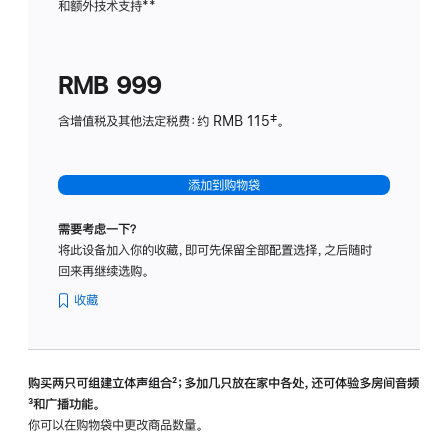
和额外技术支持
脚
**
计
注
划
(适
RMB 999
用
于
含增值税及其他法定税费：约 RMB 115‡。
HomeP
mini)
添加到购物袋
需要考虑一下？
将此设备加入你的收藏，即可先保留全部配置选择，之后随时
回来再继续选购。
收藏
购买两只可组建立体声组合
脚
²；多加几只放在家中各处，还可体验多‍房‍间音频
脚
³和广播功能。
注
注
你可以在购物袋中更改商品数量。