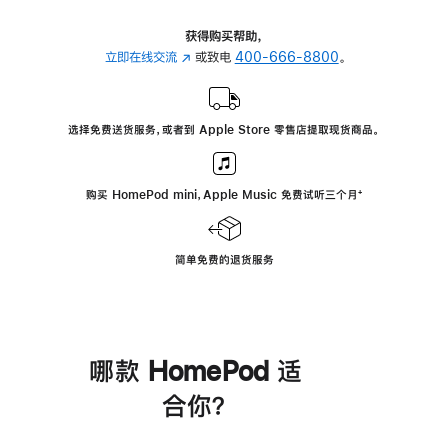
获得购买帮助，
立即在线交流
(在
或致电
400-666-8800
。
新
窗
口
选择免费送货服务，或者到 Apple Store 零售店提取现货商品。
中
打
开)
购买 HomePod mini，Apple Music 免费试听三个月
脚
⁺
注
简单免费的退货服务
哪款 HomePod 适
合你？
进