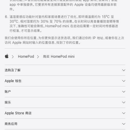
app 中单独提供。它要求所有连接家居配件的 Apple 设备均使用最新版本软
件。
温湿度感应功能针对室内和家居场景进行了优化，即环境温度约为 15ºC 至
30ºC、相对湿度约为 30% 至 70% 的场景。在长时间以高音量播放音频等情
况下，准确性可能会降低。HomePod mini 在启动后需要一定时间对传感器进
行校准，才可显示结果。
我们会使用你所在位置，为你更快显示送货选项。我们通过你的 IP 地址，或者你在上次
访问 Apple 网站时输入的位置信息，找到了你的位置。
HomePod
购买 HomePod mini
Apple
选购及了解
Apple 钱包
账户
娱乐
Apple Store 商店
商务应用