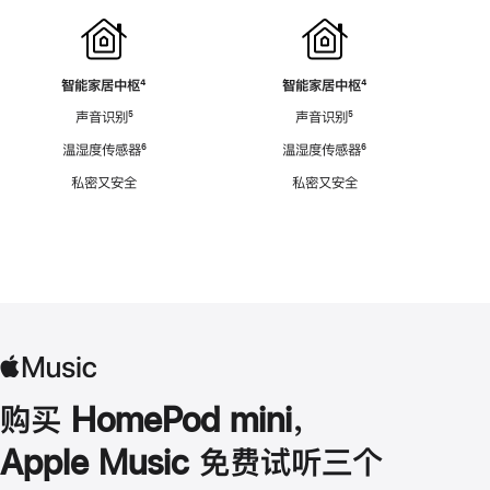
智能家居中枢
脚
⁴
智能家居中枢
脚
⁴
注
注
声音识别
脚
⁵
声音识别
脚
⁵
注
注
温湿度传感器
脚
⁶
温湿度传感器
脚
⁶
注
注
私密又安全
私密又安全
购买 HomePod mini，
Apple Music 免费试听三个