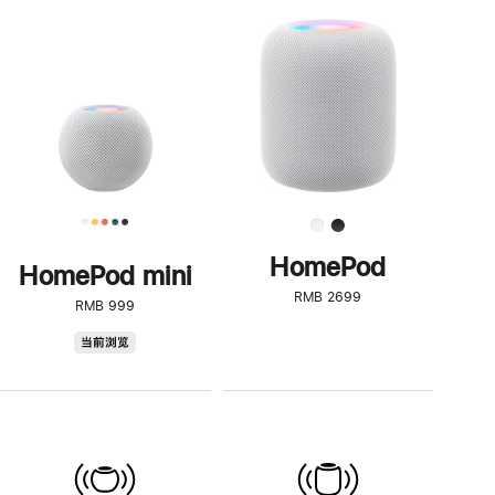
一
步
了
解
HomePod<
HomePod
HomePod mini
RMB 2699
RMB 999
HomePod
当前浏览
mini