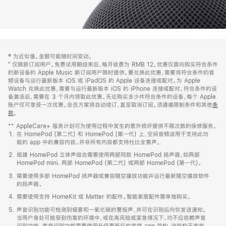
网
脚
‡ 为近似值。金额可能随时间变动。
注
页
⁺ 仅限新订阅用户。免费试用期结束后，每月收费为 RMB 12。优惠仅面向购买符合条件
页
的新设备的 Apple Music 新订阅用户限时提供。要兑换此优惠，需要将符合条件的音
频设备与运行最新版本 iOS 或 iPadOS 的 Apple 设备连接或配对。为 Apple
脚
Watch 兑换此优惠，需要与运行最新版本 iOS 的 iPhone 连接或配对。符合条件的设
备激活后，需要在 3 个月内领取此优惠。无论购买多少件符合条件的设备，每个 Apple
账户仅可享受一次优惠。会员方案将自动续订，直至取消订阅。须遵循限制条件和其他
条
款
。
(在
新
** AppleCare+ 服务计划可为使用过程中发生的意外损坏提供不限次数的保修服务。
窗
在 HomePod (第二代) 和 HomePod (第一代) 上，空间音频适用于支持此功
口
能的 app 中的兼容内容。并非所有内容都支持杜比全景声。
中
打
组建 HomePod 立体声组合需要使用两部同款 HomePod 扬声器，如两部
开)
HomePod mini、两部 HomePod (第二代) 或两部 HomePod (第一代)。
需要使用多部 HomePod 扬声器或兼容隔空播放功能并运行最新隔空播放软件
的扬声器。
需要使用支持 HomeKit 或 Matter 的配件。智能家居配件需单独购买。
声音识别功能可检测到烟雾和一氧化碳的警报声，并可在识别后向你发送通知。
当用户身处可能受到伤害的环境中，或在高风险或紧急情况下，均不应依赖声音
识别功能。声音识别功能需要使用升级更新后的家庭 app 架构，该架构于家庭