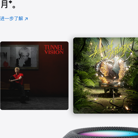
月
脚
⁺。
注
进一步了解
Apple
(在
Music
新
窗
口
中
打
开)