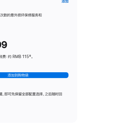
AppleCare+
添加
服
务
限次数的意外损坏保修服务和
计
划
(适
99
用
于
：约 RMB 115‡。
HomePod
mini)
添加到购物袋
藏，即可先保留全部配置选择，之后随时回