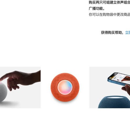
购买两只可组建立体声组
广播功能。
你可以在购物袋中更改商品
获得购买帮助，
立
图库
图像
2
图库
图像
3
图