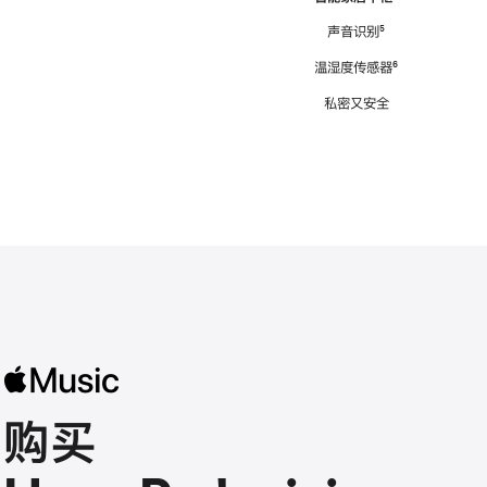
注
声音识别
脚
⁵
注
温湿度传感器
脚
⁶
注
私密又安全
购买