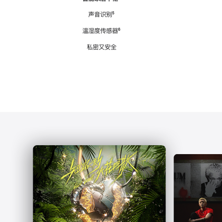
注
声音识别
脚
⁵
注
温湿度传感器
脚
⁶
注
私密又安全