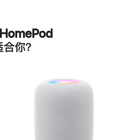
HomePod
适合你？
进
一
步
了
解
HomePod<