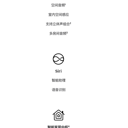
空间音频
脚
¹
注
室内空间感应
支持立体声组合
脚
²
注
多房间音频
脚
³
注
Siri
智能助理
语音识别
智能家居中枢
脚
⁴