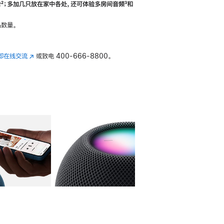
合
脚
²；多加几只放在家中各处，还可体验多‍房‍间音频
脚
³和
注
注
数量。
即在线交流
(在
或致电
400-666-8800。
新
窗
口
中
打
开)
库
图像
4
图库
图像
5