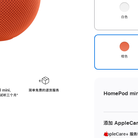
白色
橙色
 mini，
简单免费的退货服务
HomePod min
免费试听三个月
脚
⁺
注
添加 AppleCa
AppleCare+ 服