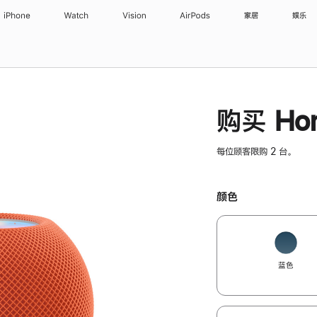
iPhone
Watch
Vision
AirPods
家居
娱乐
购买 Hom
每位顾客限购 2 台。
颜色
蓝色