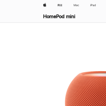
Apple
商店
Mac
iPad
HomePod mini
购
买
HomePod mini