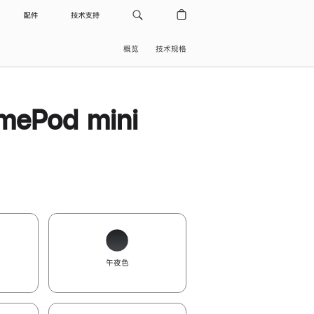
配件
技术支持
概览
技术规格
ePod mini
午夜色