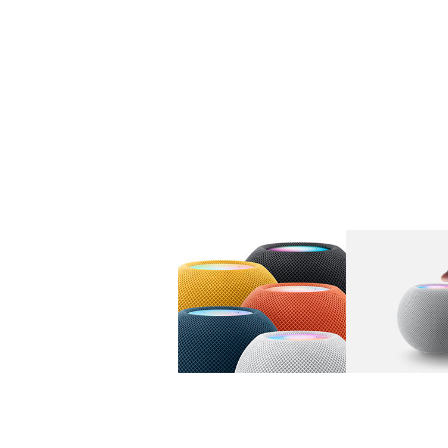
图库
图像
1