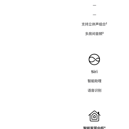
—
—
支持立体声组合
脚
²
注
多房间音频
脚
³
注
Siri
智能助理
语音识别
智能家居中枢
脚
⁴