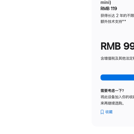
mini)
RMB 119
获得长达 2 年的不
额外技术支持
脚
**
注
RMB 9
含增值税及其他法定税费
需要考虑一下？
将此设备加入你的收
来再继续选购。
收藏