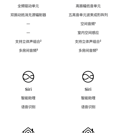
全频驱动单元
高振幅低音单元
双振动抵消无源辐射器
五高音单元波束成形阵列
—
空间音频
脚
¹
注
—
室内空间感应
支持立体声组合
脚
²
支持立体声组合
脚
²
注
注
多房间音频
脚
³
多房间音频
脚
³
注
注
Siri
Siri
智能助理
智能助理
语音识别
语音识别