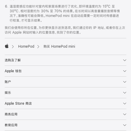
温湿度感应功能针对室内和家居场景进行了优化，即环境温度约为 15ºC 至
30ºC、相对湿度约为 30% 至 70% 的场景。在长时间以高音量播放音频等情
况下，准确性可能会降低。HomePod mini 在启动后需要一定时间对传感器进
行校准，才可显示结果。
我们会使用你所在位置，为你更快显示送货选项。我们通过你的 IP 地址，或者你在上次
访问 Apple 网站时输入的位置信息，找到了你的位置。
HomePod
购买 HomePod mini
Apple
选购及了解
Apple 钱包
账户
娱乐
Apple Store 商店
商务应用
教育应用