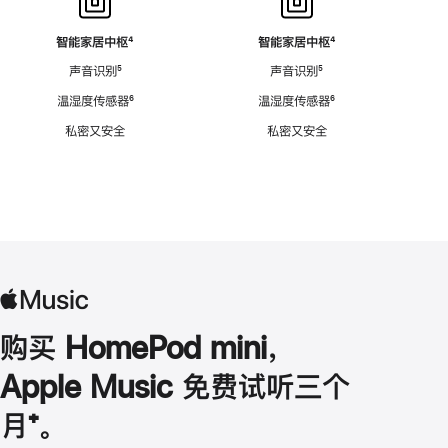
智能家居中枢
脚
⁴
智能家居中枢
脚
⁴
注
注
声音识别
脚
⁵
声音识别
脚
⁵
注
注
温湿度传感器
脚
⁶
温湿度传感器
脚
⁶
注
注
私密又安全
私密又安全
购买 HomePod mini，
Apple Music 免费试听三个
月
脚
⁺。