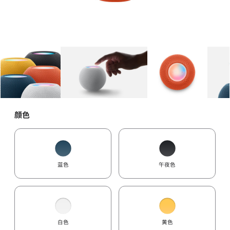
图库
图像
1
图库
图像
2
图库
图像
3
颜色
蓝色
午夜色
白色
黄色