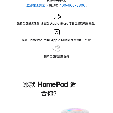
立即在线交流
(在
或致电
400-666-8800
。
新
窗
口
选择免费送货服务，或者到 Apple Store 零售店提取现货商品。
中
打
开)
购买 HomePod mini，Apple Music 免费试听三个月
脚
⁺
注
简单免费的退货服务
哪款 HomePod 适
合你？
进
一
步