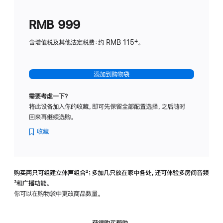
划
(适
RMB 999
用
于
含增值税及其他法定税费：约 RMB 115‡。
HomeP
mini)
添加到购物袋
需要考虑一下？
将此设备加入你的收藏，即可先保留全部配置选择，之后随时
回来再继续选购。
收藏
购买两只可组建立体声组合
脚
²；多加几只放在家中各处，还可体验多‍房‍间音频
脚
³和广播功能。
注
注
你可以在购物袋中更改商品数量。
获得购买帮助，