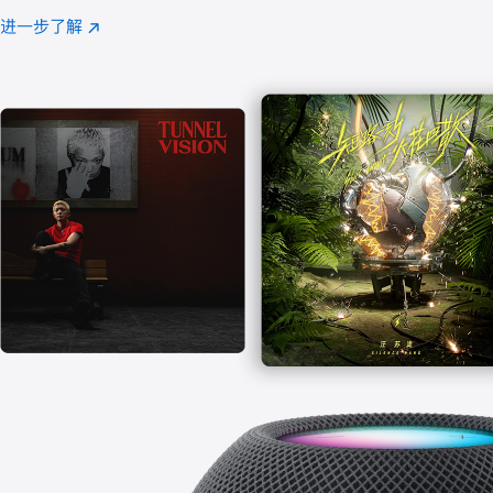
注
进一步了解
Apple
(在
Music
新
窗
口
中
打
开)