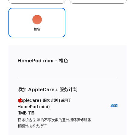
橙色
HomePod mini - 橙色
添加 AppleCare+ 服务计划
AppleCare+ 服务计划 (适用于
AppleC
添加
HomePod mini)
服
RMB 119
务
获得长达 2 年的不限次数的意外损坏保修服务
和额外技术支持
脚
**
计
注