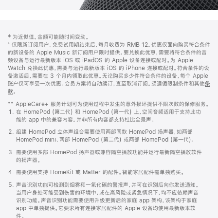
网
脚
‡ 为近似值。金额可能随时间变动。
注
页
⁺ 仅限新订阅用户。免费试用期结束后，每月收费为 RMB 12。优惠仅面向购买符合条件
页
的新设备的 Apple Music 新订阅用户限时提供。要兑换此优惠，需要将符合条件的音
频设备与运行最新版本 iOS 或 iPadOS 的 Apple 设备连接或配对。为 Apple
脚
Watch 兑换此优惠，需要与运行最新版本 iOS 的 iPhone 连接或配对。符合条件的设
备激活后，需要在 3 个月内领取此优惠。无论购买多少件符合条件的设备，每个 Apple
账户仅可享受一次优惠。会员方案将自动续订，直至取消订阅。须遵循限制条件和其他
条
款
。
(在
新
** AppleCare+ 服务计划可为使用过程中发生的意外损坏提供不限次数的保修服务。
窗
在 HomePod (第二代) 和 HomePod (第一代) 上，空间音频适用于支持此功
口
能的 app 中的兼容内容。并非所有内容都支持杜比全景声。
中
打
组建 HomePod 立体声组合需要使用两部同款 HomePod 扬声器，如两部
开)
HomePod mini、两部 HomePod (第二代) 或两部 HomePod (第一代)。
需要使用多部 HomePod 扬声器或兼容隔空播放功能并运行最新隔空播放软件
的扬声器。
需要使用支持 HomeKit 或 Matter 的配件。智能家居配件需单独购买。
声音识别功能可检测到烟雾和一氧化碳的警报声，并可在识别后向你发送通知。
当用户身处可能受到伤害的环境中，或在高风险或紧急情况下，均不应依赖声音
识别功能。声音识别功能需要使用升级更新后的家庭 app 架构，该架构于家庭
app 中单独提供。它要求所有连接家居配件的 Apple 设备均使用最新版本软
件。