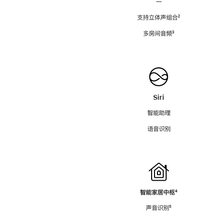
—
支持立体声组合
脚
²
注
多房间音频
脚
³
注
Siri
智能助理
语音识别
智能家居中枢
脚
⁴
注
声音识别
脚
⁵