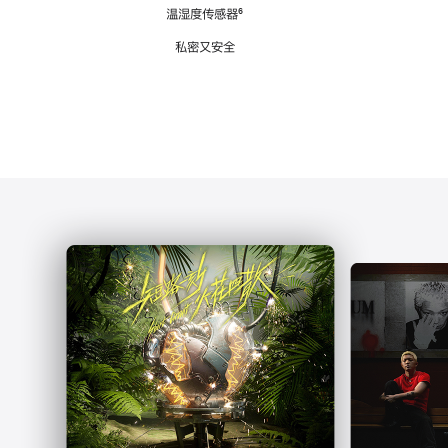
注
温湿度传感器
脚
⁶
注
私密又安全