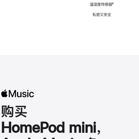
注
温湿度传感器
脚
⁶
注
私密又安全
购买
HomePod mini，