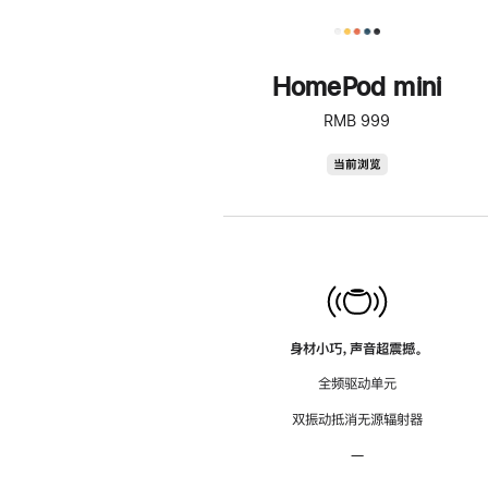
HomePod mini
RMB 999
HomePod
当前浏览
mini
身材小巧，声音超震撼。
全频驱动单元
双振动抵消无源辐射器
—