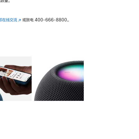
数量。
即在线交流
(在
或致电
400-666-8800。
新
窗
口
中
打
开)
库
图像
4
图库
图像
5