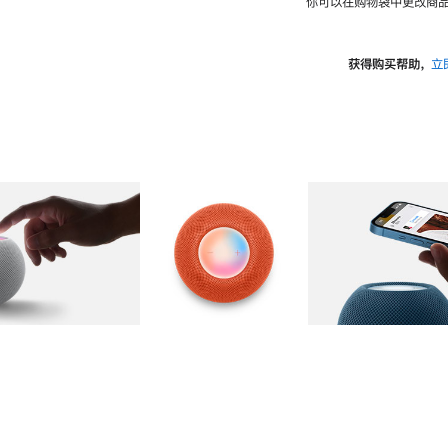
你可以在购物袋中更改商品
获得购买帮助，
立
图库
图像
2
图库
图像
3
图