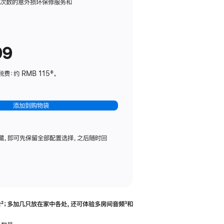
务
限次数的意外损坏保修服务和
计
划
(适
99
用
于
：约 RMB 115‡。
HomePod
mini)
添加到购物袋
藏，即可先保留全部配置选择，之后随时回
合
脚
²；多加几只放在家中各处，还可体验多‍房‍间音频
脚
³和
注
注