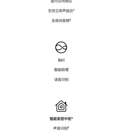
室内空间感应
支持立体声组合
脚
²
注
多房间音频
脚
³
注
Siri
智能助理
语音识别
智能家居中枢
脚
⁴
注
声音识别
脚
⁵