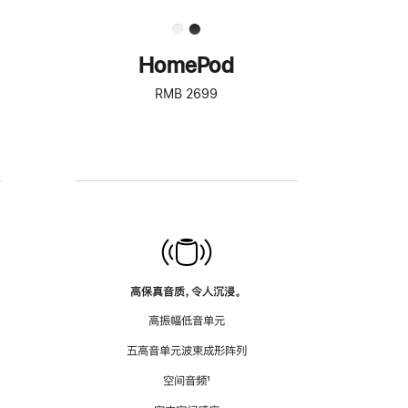
HomePod
RMB 2699
高保真音质，令人沉浸。
高振幅低音单元
五高音单元波束成形阵列
空间音频
脚
¹
注