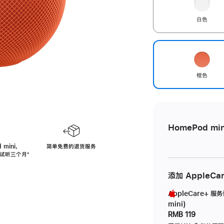
白色
橙色
HomePod min
 mini，
简单免费的退货服务
免费试听三个月
脚
⁺
注
添加 AppleCa
AppleCare+ 服
mini)
RMB 119