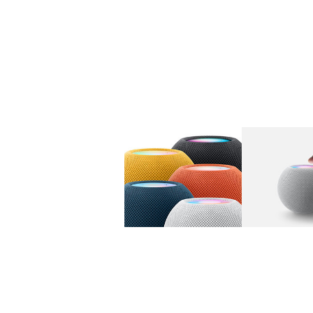
图库
图像
1