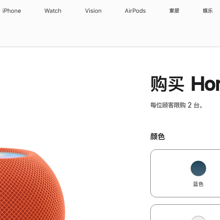
iPhone
Watch
Vision
AirPods
家居
娱乐
购买 Hom
每位顾客限购 2 台。
颜色
蓝色