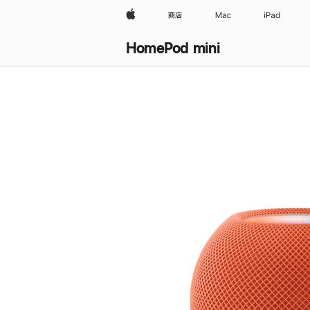
Apple
商店
Mac
iPad
HomePod mini
购
买
HomePod mini