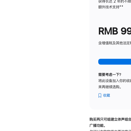
获得长达 2 年的不
额外技术支持
脚
**
注
RMB 9
含增值税及其他法定税费
需要考虑一下？
将此设备加入你的收
来再继续选购。
收藏
购买两只可组建立体声组
广播功能。