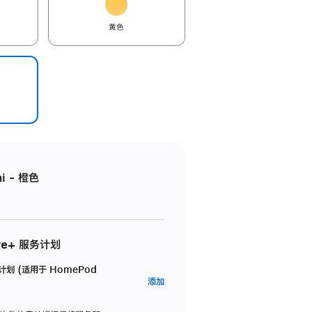
黄色
i - 橙色
re+ 服务计划
务计划 (适用于 HomePod
AppleCare+
添加
服