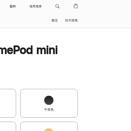
配件
技术支持
概览
技术规格
ePod mini
午夜色