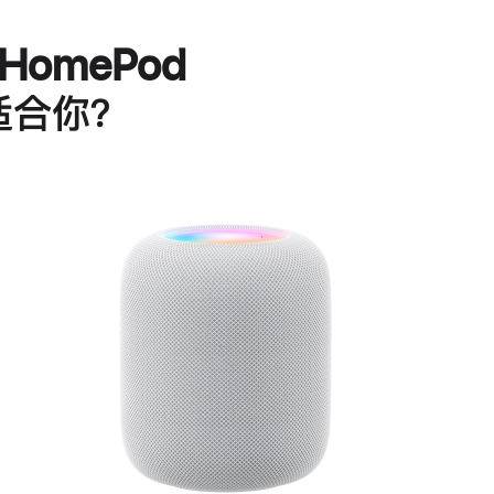
HomePod
适合你？
进
一
步
了
解
HomePod<